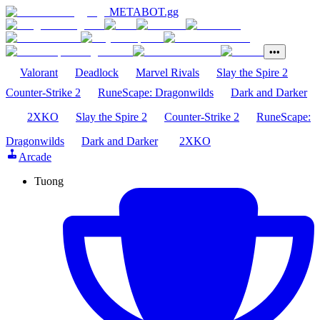
METABOT
.gg
•••
Valorant
Deadlock
Marvel Rivals
Slay the Spire 2
Counter-Strike 2
RuneScape: Dragonwilds
Dark and Darker
2XKO
Slay the Spire 2
Counter-Strike 2
RuneScape:
Dragonwilds
Dark and Darker
2XKO
Arcade
Tuong