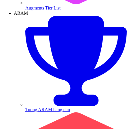
Augments Tier List
ARAM
Tuong ARAM hang dau