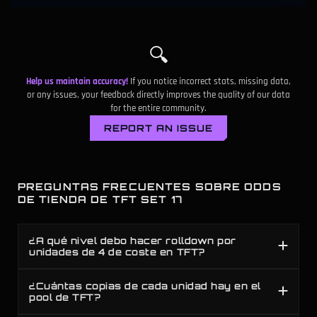
🔍
Help us maintain accuracy!
If you notice incorrect stats, missing data,
or any issues, your feedback directly improves the quality of our data
for the entire community.
REPORT AN ISSUE
PREGUNTAS FRECUENTES SOBRE ODDS
DE TIENDA DE TFT SET 17
¿A qué nivel debo hacer rolldown por
unidades de 4 de coste en TFT?
¿Cuántas copias de cada unidad hay en el
pool de TFT?