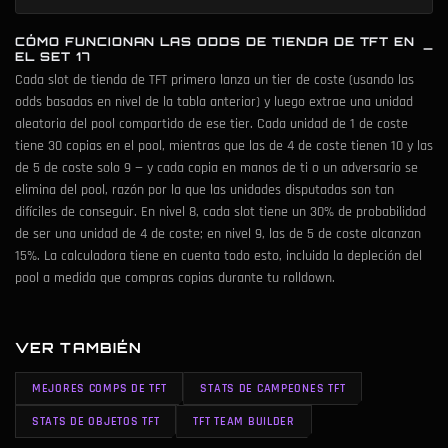
CÓMO FUNCIONAN LAS ODDS DE TIENDA DE TFT EN
EL SET 17
Cada slot de tienda de TFT primero lanza un tier de coste (usando las
odds basadas en nivel de la tabla anterior) y luego extrae una unidad
aleatoria del pool compartido de ese tier. Cada unidad de 1 de coste
tiene 30 copias en el pool, mientras que las de 4 de coste tienen 10 y las
de 5 de coste solo 9 — y cada copia en manos de ti o un adversario se
elimina del pool, razón por la que las unidades disputadas son tan
difíciles de conseguir. En nivel 8, cada slot tiene un 30% de probabilidad
de ser una unidad de 4 de coste; en nivel 9, las de 5 de coste alcanzan
15%. La calculadora tiene en cuenta todo esto, incluida la depleción del
pool a medida que compras copias durante tu rolldown.
VER TAMBIÉN
MEJORES COMPS DE TFT
STATS DE CAMPEONES TFT
STATS DE OBJETOS TFT
TFT TEAM BUILDER