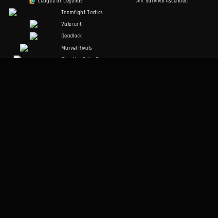
League of Legends
Ark Survival Ascended
Teamfight Tactics
Valorant
Deadlock
Marvel Rivals
Slay the Spire 2
Counter-Strike 2
Palworld
RuneScape:
Dragonwilds
Dark and Darker
REDES SOCIALES
LEGAL
Discord
Términos de Servicio
Facebook
Política de Privacidad
Twitter
OTROS
App de Escritorio
Sobre Nosotros