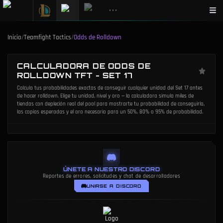
•••
Inicio
/
Teamfight Tactics
/
Odds de Rolldown
CALCULADORA DE ODDS DE
ROLLDOWN TFT - SET 17
Calcula tus probabilidades exactas de conseguir cualquier unidad del Set 17 antes
de hacer rolldown. Elige tu unidad, nivel y oro — la calculadora simula miles de
tiendas con depleción real del pool para mostrarte tu probabilidad de conseguirla,
las copias esperadas y el oro necesario para un 50%, 80% o 95% de probabilidad.
ÚNETE A NUESTRO DISCORD
Reportes de errores, solicitudes y chat de desarrolladores
UNIRSE A DISCORD