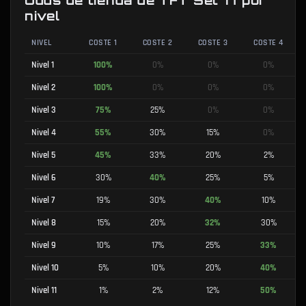
Odds de tienda de TFT Set 17 por
nivel
NIVEL
COSTE 1
COSTE 2
COSTE 3
COSTE 4
Nivel 1
100
%
0
%
0
%
0
%
Nivel 2
100
%
0
%
0
%
0
%
Nivel 3
75
%
25
%
0
%
0
%
Nivel 4
55
%
30
%
15
%
0
%
Nivel 5
45
%
33
%
20
%
2
%
Nivel 6
30
%
40
%
25
%
5
%
Nivel 7
19
%
30
%
40
%
10
%
Nivel 8
15
%
20
%
32
%
30
%
Nivel 9
10
%
17
%
25
%
33
%
Nivel 10
5
%
10
%
20
%
40
%
Nivel 11
1
%
2
%
12
%
50
%