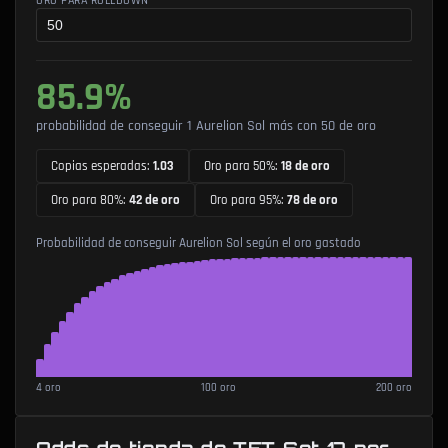
ORO PARA ROLLDOWN
85.9
%
probabilidad de conseguir 1 Aurelion Sol más con 50 de oro
Copias esperadas
:
1.03
Oro para 50%
:
18 de oro
Oro para 80%
:
42 de oro
Oro para 95%
:
78 de oro
Probabilidad de conseguir Aurelion Sol según el oro gastado
4
oro
100
oro
200
oro