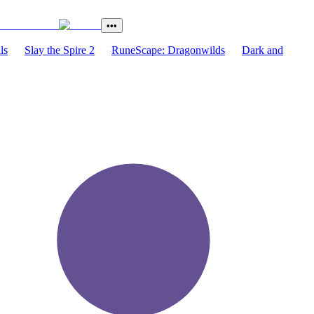
•••
ls
Slay the Spire 2
RuneScape: Dragonwilds
Dark and