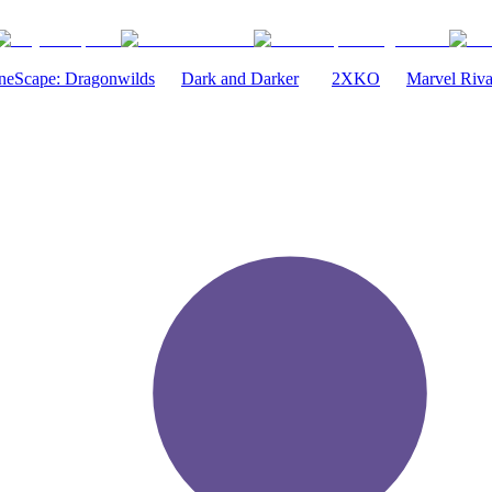
neScape: Dragonwilds
Dark and Darker
2XKO
Marvel Riva