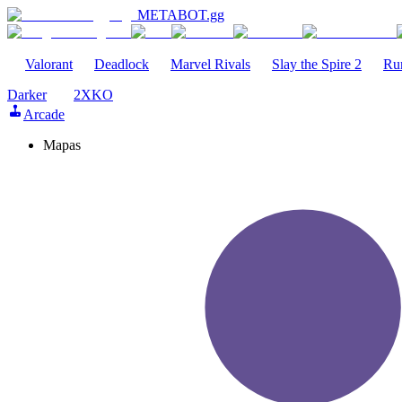
METABOT
.gg
Valorant
Deadlock
Marvel Rivals
Slay the Spire 2
Ru
Darker
2XKO
Arcade
Mapas