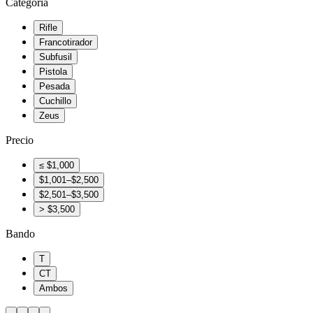
Categoría
Rifle
Francotirador
Subfusil
Pistola
Pesada
Cuchillo
Zeus
Precio
≤ $1,000
$1,001–$2,500
$2,501–$3,500
> $3,500
Bando
T
CT
Ambos