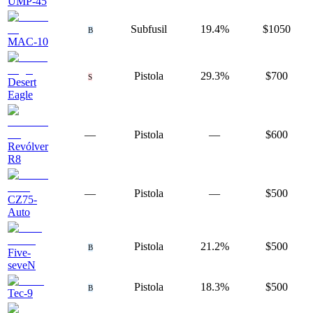
UMP-45
Subfusil
19.4%
$1050
B
MAC-10
Pistola
29.3%
$700
S
Desert
Eagle
—
Pistola
—
$600
Revólver
R8
—
Pistola
—
$500
CZ75-
Auto
Pistola
21.2%
$500
B
Five-
seveN
Pistola
18.3%
$500
B
Tec-9