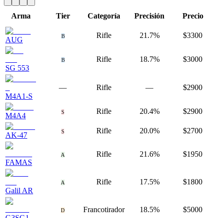
Arma
Tier
Categoría
Precisión
Precio
Rifle
21.7%
$3300
B
AUG
Rifle
18.7%
$3000
B
SG 553
—
Rifle
—
$2900
M4A1-S
Rifle
20.4%
$2900
S
M4A4
Rifle
20.0%
$2700
S
AK-47
Rifle
21.6%
$1950
A
FAMAS
Rifle
17.5%
$1800
A
Galil AR
Francotirador
18.5%
$5000
D
G3SG1