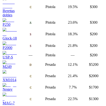
Pistola
19.5%
$300
C
Berettas
dobles
Pistola
23.6%
$300
A
P250
Pistola
18.3%
$200
S
Glock-18
Pistola
21.8%
$200
S
P2000
—
Pistola
—
$200
USP-S
Pesada
12.1%
$5200
D
M249
Pesada
21.4%
$2000
C
XM1014
Pesada
7.7%
$1700
C
Negev
Pesada
22.5%
$1300
C
MAG-7