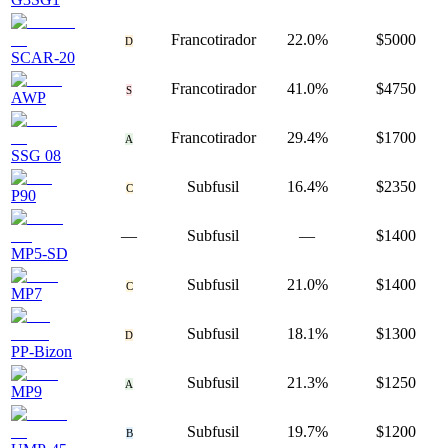
Francotirador
22.0%
$5000
D
SCAR-20
Francotirador
41.0%
$4750
S
AWP
Francotirador
29.4%
$1700
A
SSG 08
Subfusil
16.4%
$2350
C
P90
—
Subfusil
—
$1400
MP5-SD
Subfusil
21.0%
$1400
C
MP7
Subfusil
18.1%
$1300
D
PP-Bizon
Subfusil
21.3%
$1250
A
MP9
Subfusil
19.7%
$1200
B