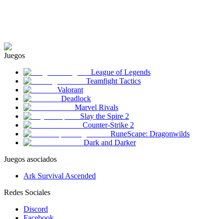
Juegos
League of Legends
Teamfight Tactics
Valorant
Deadlock
Marvel Rivals
Slay the Spire 2
Counter-Strike 2
RuneScape: Dragonwilds
Dark and Darker
Juegos asociados
Ark Survival Ascended
Redes Sociales
Discord
Facebook