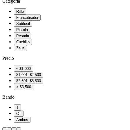
Categoría
Rifle
Francotirador
Subfusil
Pistola
Pesada
Cuchillo
Zeus
Precio
≤ $1,000
$1,001–$2,500
$2,501–$3,500
> $3,500
Bando
T
CT
Ambos