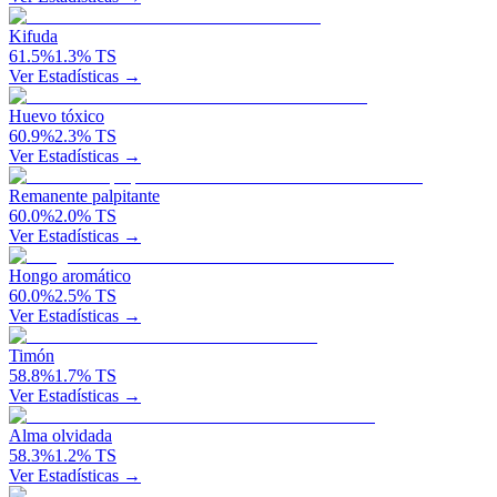
Kifuda
61.5
%
1.3
%
TS
Ver Estadísticas →
Huevo tóxico
60.9
%
2.3
%
TS
Ver Estadísticas →
Remanente palpitante
60.0
%
2.0
%
TS
Ver Estadísticas →
Hongo aromático
60.0
%
2.5
%
TS
Ver Estadísticas →
Timón
58.8
%
1.7
%
TS
Ver Estadísticas →
Alma olvidada
58.3
%
1.2
%
TS
Ver Estadísticas →