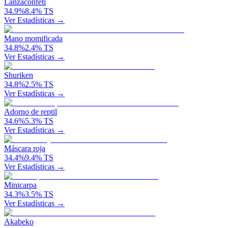
Lanzaconfeti
34.9
%
8.4
%
TS
Ver Estadísticas →
Mano momificada
34.8
%
2.4
%
TS
Ver Estadísticas →
Shuriken
34.8
%
2.5
%
TS
Ver Estadísticas →
Adorno de reptil
34.6
%
5.3
%
TS
Ver Estadísticas →
Máscara roja
34.4
%
9.4
%
TS
Ver Estadísticas →
Minicarpa
34.3
%
3.5
%
TS
Ver Estadísticas →
Akabeko