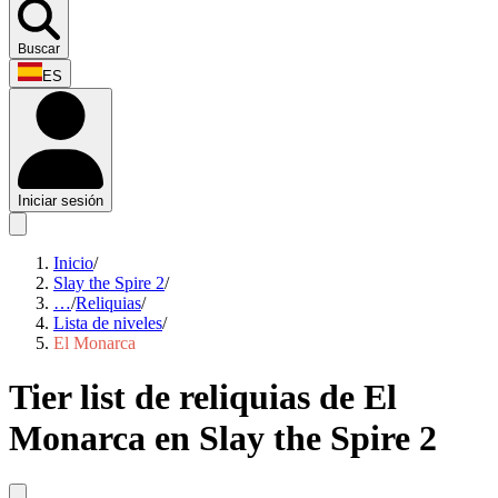
Buscar
ES
Iniciar sesión
Inicio
/
Slay the Spire 2
/
…
/
Reliquias
/
Lista de niveles
/
El Monarca
Tier list de reliquias de El
Monarca en Slay the Spire 2