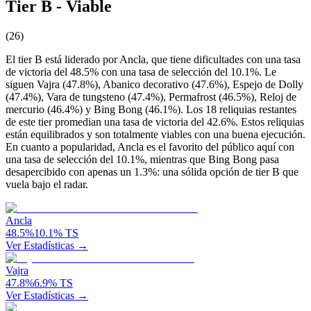
Tier B - Viable
(
26
)
El tier B está liderado por Ancla, que tiene dificultades con una tasa
de victoria del 48.5% con una tasa de selección del 10.1%. Le
siguen Vajra (47.8%), Abanico decorativo (47.6%), Espejo de Dolly
(47.4%), Vara de tungsteno (47.4%), Permafrost (46.5%), Reloj de
mercurio (46.4%) y Bing Bong (46.1%). Los 18 reliquias restantes
de este tier promedian una tasa de victoria del 42.6%. Estos reliquias
están equilibrados y son totalmente viables con una buena ejecución.
En cuanto a popularidad, Ancla es el favorito del público aquí con
una tasa de selección del 10.1%, mientras que Bing Bong pasa
desapercibido con apenas un 1.3%: una sólida opción de tier B que
vuela bajo el radar.
Ancla
48.5
%
10.1
%
TS
Ver Estadísticas →
Vajra
47.8
%
6.9
%
TS
Ver Estadísticas →