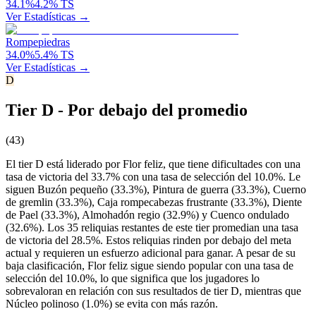
34.1
%
4.2
%
TS
Ver Estadísticas →
Rompepiedras
34.0
%
5.4
%
TS
Ver Estadísticas →
D
Tier D - Por debajo del promedio
(
43
)
El tier D está liderado por Flor feliz, que tiene dificultades con una
tasa de victoria del 33.7% con una tasa de selección del 10.0%. Le
siguen Buzón pequeño (33.3%), Pintura de guerra (33.3%), Cuerno
de gremlin (33.3%), Caja rompecabezas frustrante (33.3%), Diente
de Pael (33.3%), Almohadón regio (32.9%) y Cuenco ondulado
(32.6%). Los 35 reliquias restantes de este tier promedian una tasa
de victoria del 28.5%. Estos reliquias rinden por debajo del meta
actual y requieren un esfuerzo adicional para ganar. A pesar de su
baja clasificación, Flor feliz sigue siendo popular con una tasa de
selección del 10.0%, lo que significa que los jugadores lo
sobrevaloran en relación con sus resultados de tier D, mientras que
Núcleo polinoso (1.0%) se evita con más razón.