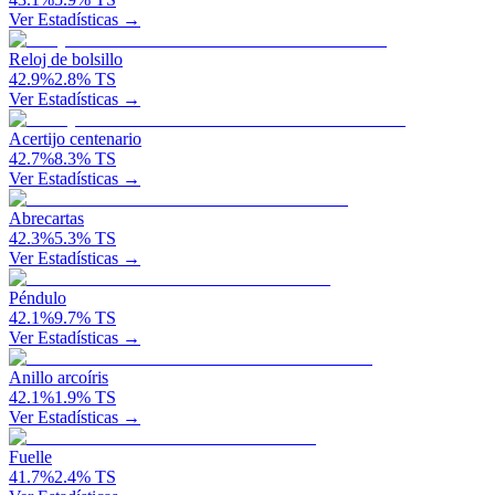
Ver Estadísticas →
Reloj de bolsillo
42.9
%
2.8
%
TS
Ver Estadísticas →
Acertijo centenario
42.7
%
8.3
%
TS
Ver Estadísticas →
Abrecartas
42.3
%
5.3
%
TS
Ver Estadísticas →
Péndulo
42.1
%
9.7
%
TS
Ver Estadísticas →
Anillo arcoíris
42.1
%
1.9
%
TS
Ver Estadísticas →
Fuelle
41.7
%
2.4
%
TS