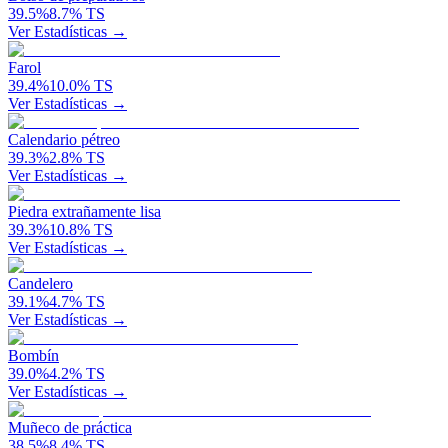
39.5
%
8.7
%
TS
Ver Estadísticas →
Farol
39.4
%
10.0
%
TS
Ver Estadísticas →
Calendario pétreo
39.3
%
2.8
%
TS
Ver Estadísticas →
Piedra extrañamente lisa
39.3
%
10.8
%
TS
Ver Estadísticas →
Candelero
39.1
%
4.7
%
TS
Ver Estadísticas →
Bombín
39.0
%
4.2
%
TS
Ver Estadísticas →
Muñeco de práctica
38.5
%
8.4
%
TS