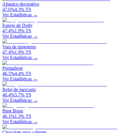
Abanico decorativo
47.6
%
4.3
%
TS
Ver Estadísticas →
Espejo de Dolly
47.4
%
1.9
%
TS
Ver Estadísticas →
Vara de tungsteno
47.4
%
1.9
%
TS
Ver Estadísticas →
Permafrost
46.5
%
4.4
%
TS
Ver Estadísticas →
Reloj de mercurio
46.4
%
5.7
%
TS
Ver Estadísticas →
Bing Bong
46.1
%
1.3
%
TS
Ver Estadísticas →
Chocolate muy caliente