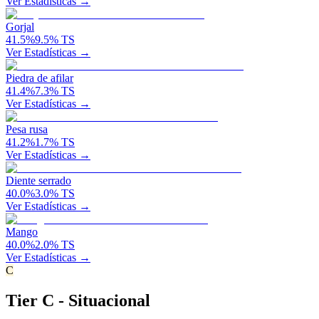
Ver Estadísticas →
Gorjal
41.5
%
9.5
%
TS
Ver Estadísticas →
Piedra de afilar
41.4
%
7.3
%
TS
Ver Estadísticas →
Pesa rusa
41.2
%
1.7
%
TS
Ver Estadísticas →
Diente serrado
40.0
%
3.0
%
TS
Ver Estadísticas →
Mango
40.0
%
2.0
%
TS
Ver Estadísticas →
C
Tier C - Situacional