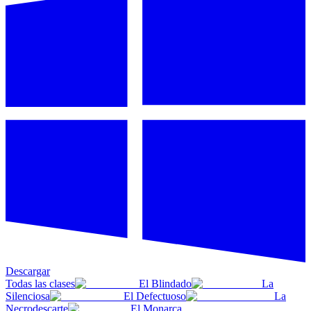
Descargar
Todas las clases
El Blindado
La
Silenciosa
El Defectuoso
La
Necrodescarte
El Monarca