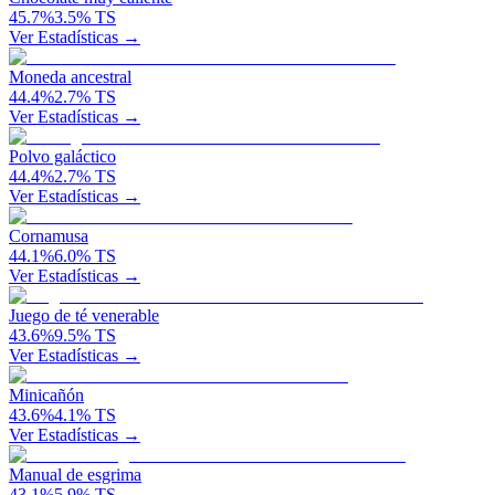
45.7
%
3.5
%
TS
Ver Estadísticas →
Moneda ancestral
44.4
%
2.7
%
TS
Ver Estadísticas →
Polvo galáctico
44.4
%
2.7
%
TS
Ver Estadísticas →
Cornamusa
44.1
%
6.0
%
TS
Ver Estadísticas →
Juego de té venerable
43.6
%
9.5
%
TS
Ver Estadísticas →
Minicañón
43.6
%
4.1
%
TS
Ver Estadísticas →
Manual de esgrima
43.1
%
5.9
%
TS