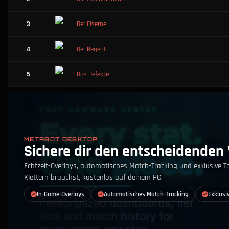
3
Der Eiserne
4
Der Regent
5
Das Defekte
METABOT DESKTOP
Sichere dir den entscheidenden 
Echtzeit-Overlays, automatisches Match-Tracking und exklusive T
Klettern brauchst, kostenlos auf deinem PC.
In-Game-Overlays
Automatisches Match-Tracking
Exklusi