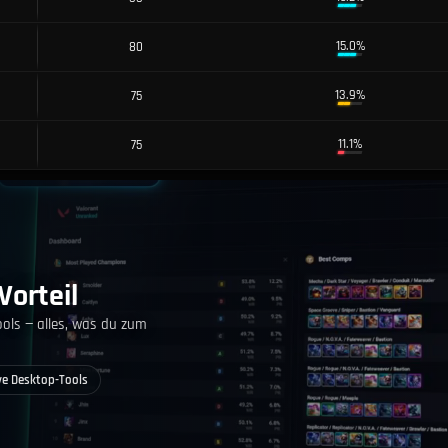
15.0%
80
13.9%
75
11.1%
75
Vorteil
ools — alles, was du zum
ve Desktop-Tools