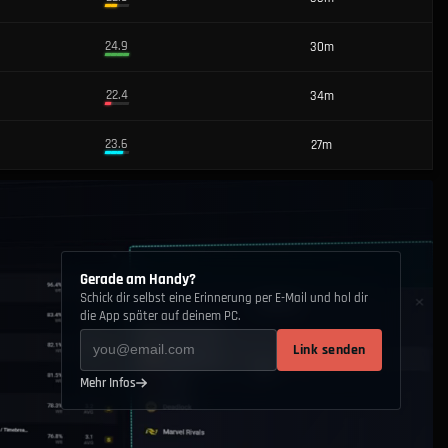
24.9
30m
22.4
34m
23.6
27m
Gerade am Handy?
Schick dir selbst eine Erinnerung per E-Mail und hol dir
die App später auf deinem PC.
Link senden
Mehr Infos