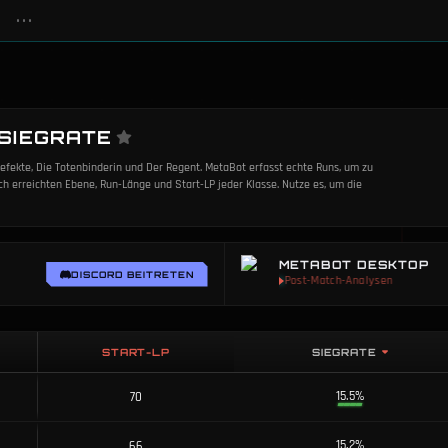
•••
 SIEGRATE
 Defekte, Die Totenbinderin und Der Regent. MetaBot erfasst echte Runs, um zu
h erreichten Ebene, Run-Länge und Start-LP jeder Klasse. Nutze es, um die
METABOT DESKTOP
DISCORD BEITRETEN
Post-Match-Analysen
START-LP
SIEGRATE
15.5%
70
15.2%
66