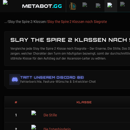
METABOT
.gg
…
/
Slay the Spire 2
/
Klassen
/
Slay the Spire 2 Klassen nach Siegrate
SLAY THE SPIRE 2 KLASSEN NACH
Vergleiche jede Slay the Spire 2 Klasse nach Siegrate – Der Eiserne, Die Stille, Das
zeigen, welcher Charakter den Turm am häufigsten bezwingt, samt der durchschnittlic
stärkste Klasse für den Aufstieg auf der Ascension-Leiter zu wählen.
TRITT UNSEREM DISCORD BEI
Fehlerberichte, Feature-Wünsche & Entwickler-Chat
#
KLASSE
1
Die Stille
2
Die Totenbinderin