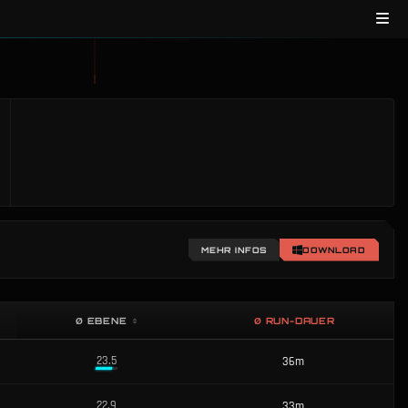
MEHR INFOS
DOWNLOAD
Ø EBENE
Ø RUN-DAUER
23.5
36m
22.9
33m