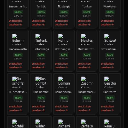
Zusammenkommen
Torheit
Nostalgie
Tanken
Flankieren
52.6
%
50.9
%
50.0
%
50.0
%
50.0
%
0.3
%
PR
1.0
%
PR
0.3
%
PR
0.2
%
PR
0.9
%
PR
Statistiken
Statistiken
Statistiken
Statistiken
Statistiken
ansehen →
ansehen →
ansehen →
ansehen →
ansehen →
Geheimwaffe
Tintenklinge
Hoffnungsschimmer
Meisterstratege
Schwertmeister
48.0
%
47.4
%
47.4
%
47.0
%
47.0
%
0.5
%
PR
1.7
%
PR
0.3
%
PR
1.2
%
PR
1.2
%
PR
Statistiken
Statistiken
Statistiken
Statistiken
Statistiken
ansehen →
ansehen →
ansehen →
ansehen →
ansehen →
Du schaffst das
Das Gambit
Dämonischer Schild
Zusammenrotten
Geistform
46.9
%
46.1
%
46.0
%
45.5
%
45.5
%
0.6
%
PR
0.2
%
PR
0.7
%
PR
0.2
%
PR
0.2
%
PR
Statistiken
Statistiken
Statistiken
Statistiken
Statistiken
ansehen →
ansehen →
ansehen →
ansehen →
ansehen →