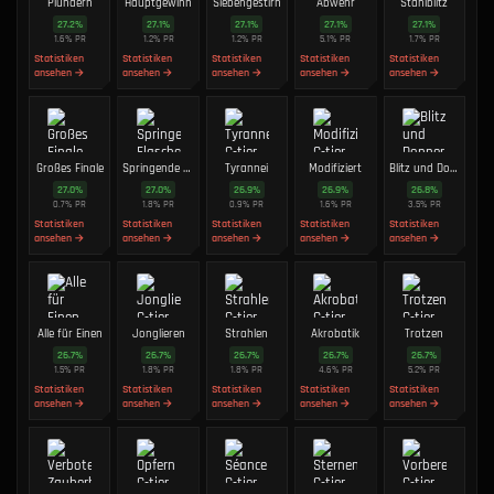
Plündern
Hauptgewinn
Siebengestirn
Abwehr
Stahlblitz
27.2
%
27.1
%
27.1
%
27.1
%
27.1
%
1.6
%
PR
1.2
%
PR
1.2
%
PR
5.1
%
PR
1.7
%
PR
Statistiken
Statistiken
Statistiken
Statistiken
Statistiken
ansehen →
ansehen →
ansehen →
ansehen →
ansehen →
Großes Finale
Springende Flasche
Tyrannei
Modifiziert
Blitz und Donner
27.0
%
27.0
%
26.9
%
26.9
%
26.8
%
0.7
%
PR
1.8
%
PR
0.9
%
PR
1.6
%
PR
3.5
%
PR
Statistiken
Statistiken
Statistiken
Statistiken
Statistiken
ansehen →
ansehen →
ansehen →
ansehen →
ansehen →
Alle für Einen
Jonglieren
Strahlen
Akrobatik
Trotzen
26.7
%
26.7
%
26.7
%
26.7
%
26.7
%
1.5
%
PR
1.8
%
PR
1.8
%
PR
4.6
%
PR
5.2
%
PR
Statistiken
Statistiken
Statistiken
Statistiken
Statistiken
ansehen →
ansehen →
ansehen →
ansehen →
ansehen →