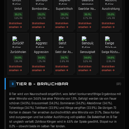
Untot
Bombardierung
Superkritisch
Geerbter Hammer
Ausstrahlung
35.2
%
35.2
%
35.2
%
35.1
%
35.0
%
1.6
%
PR
1.0
%
PR
1.6
%
PR
0.7
%
PR
1.4
%
PR
Statistiken
Statistiken
Statistiken
Statistiken
Statistiken
ansehen →
ansehen →
ansehen →
ansehen →
ansehen →
Zurückholen
Aggression
Geist der Asche
Genauigkeit
Ewige Rüstung
34.9
%
34.9
%
34.7
%
34.6
%
34.6
%
1.5
%
PR
1.2
%
PR
0.9
%
PR
5.0
%
PR
0.5
%
PR
Statistiken
Statistiken
Statistiken
Statistiken
Statistiken
ansehen →
ansehen →
ansehen →
ansehen →
ansehen →
TIER B - BRAUCHBAR
B
(
81
)
B-Tier wird von Neuroschwall angeführt, was liefert konkurrenzfähige Ergebnisse mit
einer Winrate von 34.6% bei einer Pickrate von 1.9%. Gefolgt werden sie von Feuer
schüren (34.5%), Grausamkeit (34.3%), Dominieren (34.2%), Alleskönner (34.1%),
Totenklage (34.1%), Taktikerin (33.9%) und Klinge vergiften (33.9%). Die übrigen 73
Karten in diesem Tier erreichen durchschnittlich eine Winrate von 31.7%. Diese Karten
sind ausgewogen und bei solider Ausführung voll spielbar. Die Beliebtheit im B-Tier
ist ungleich verteilt: Zahllose Klingen wird in 4.6% der Spiele gewählt, Stapel nur in
0.2% — obwohl beide im selben Tier landen.