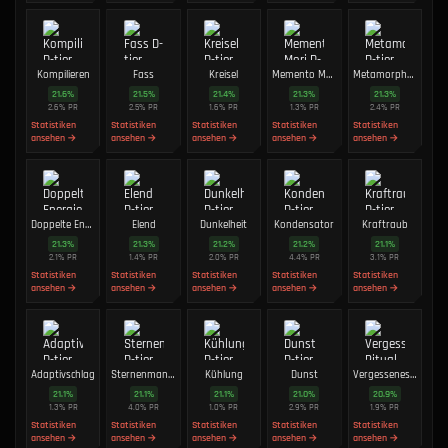
Kompilieren
Fass
Kreisel
Memento Mori
Metamorphose
21.6
%
21.5
%
21.4
%
21.3
%
21.3
%
2.6
%
PR
2.5
%
PR
1.6
%
PR
1.3
%
PR
2.4
%
PR
Statistiken
Statistiken
Statistiken
Statistiken
Statistiken
ansehen →
ansehen →
ansehen →
ansehen →
ansehen →
Doppelte Energie
Elend
Dunkelheit
Kondensator
Kraftraub
21.3
%
21.3
%
21.2
%
21.2
%
21.1
%
2.1
%
PR
1.4
%
PR
2.0
%
PR
4.4
%
PR
3.1
%
PR
Statistiken
Statistiken
Statistiken
Statistiken
Statistiken
ansehen →
ansehen →
ansehen →
ansehen →
ansehen →
Adaptivschlag
Sternenmantel
Kühlung
Dunst
Vergessenes Ritual
21.1
%
21.1
%
21.1
%
21.0
%
20.9
%
1.3
%
PR
4.0
%
PR
1.0
%
PR
2.9
%
PR
1.9
%
PR
Statistiken
Statistiken
Statistiken
Statistiken
Statistiken
ansehen →
ansehen →
ansehen →
ansehen →
ansehen →