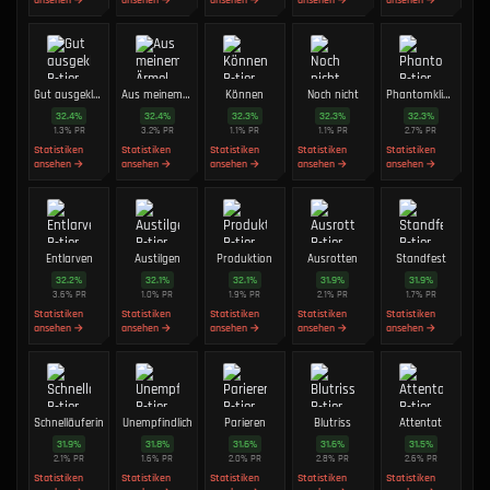
ansehen →
ansehen →
ansehen →
ansehen →
ansehen →
Gut ausgeklügelt
Aus meinem Ärmel
Können
Noch nicht
Phantomklingen
32.4
%
32.4
%
32.3
%
32.3
%
32.3
%
1.3
%
PR
3.2
%
PR
1.1
%
PR
1.1
%
PR
2.7
%
PR
Statistiken
Statistiken
Statistiken
Statistiken
Statistiken
ansehen →
ansehen →
ansehen →
ansehen →
ansehen →
Entlarven
Austilgen
Produktion
Ausrotten
Standfest
32.2
%
32.1
%
32.1
%
31.9
%
31.9
%
3.6
%
PR
1.0
%
PR
1.9
%
PR
2.1
%
PR
1.7
%
PR
Statistiken
Statistiken
Statistiken
Statistiken
Statistiken
ansehen →
ansehen →
ansehen →
ansehen →
ansehen →
Schnelläuferin
Unempfindlich
Parieren
Blutriss
Attentat
31.9
%
31.8
%
31.6
%
31.6
%
31.5
%
2.1
%
PR
1.6
%
PR
2.0
%
PR
2.8
%
PR
2.6
%
PR
Statistiken
Statistiken
Statistiken
Statistiken
Statistiken