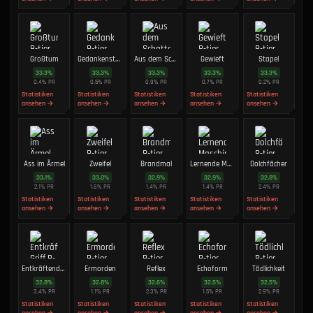
Großtum
Gedankenstrahl
Aus dem Schatten
Gewieft
Stapel
33.3
%
33.3
%
33.3
%
33.3
%
33.3
%
0.4
%
PR
0.5
%
PR
0.9
%
PR
0.7
%
PR
0.2
%
PR
Statistiken
Statistiken
Statistiken
Statistiken
Statistiken
ansehen →
ansehen →
ansehen →
ansehen →
ansehen →
Ass im Ärmel
Zweifel
Brandmal
Lernende Maschine
Dolchfächer
33.1
%
33.0
%
32.9
%
32.9
%
32.8
%
2.1
%
PR
1.6
%
PR
1.4
%
PR
1.4
%
PR
2.4
%
PR
Statistiken
Statistiken
Statistiken
Statistiken
Statistiken
ansehen →
ansehen →
ansehen →
ansehen →
ansehen →
Entkräftender Griff
Ermorden
Reflex
Echoform
Tödlichkeit
32.8
%
32.8
%
32.6
%
32.5
%
32.5
%
3.4
%
PR
1.1
%
PR
2.3
%
PR
1.5
%
PR
2.9
%
PR
Statistiken
Statistiken
Statistiken
Statistiken
Statistiken