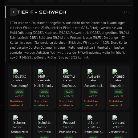
TIER F - SCHWACH
F
(
135
)
F-Tier wird von Faustkampf angeführt, was bleibt derzeit hinter den Erwartungen
mit einer Winrate von 20.0% bei einer Pickrate von 0.9%. Gefolgt werden sie von
Multi-Entladung (20.0%), Kopfnuss (19.9%), Ausweichrolle (19.9%), Ungezähmt (19.8%),
Schmerzfrei (19.8%), Schütteln (19.8%) und Prasseln lassen (19.7%). Die übrigen 127
Karten in diesem Tier erreichen durchschnittlich eine Winrate von 14.3%. Diese Karten
sind die schwächsten Optionen in diesem Patch und sollten in Ranked am besten
gemieden werden. Aufstiegsfluch wird trotz der F-Tier-Ergebnisse weiterhin häufig
gewählt (46.2%), während Krähenfüße auf 0.2% kommt.
Faustkampf
Multi-Entladung
Kopfnuss
Ausweichrolle
Ungezähmt
20.0
%
20.0
%
19.9
%
19.9
%
19.8
%
0.9
%
PR
0.8
%
PR
3.8
%
PR
2.3
%
PR
2.2
%
PR
Statistiken
Statistiken
Statistiken
Statistiken
Statistiken
ansehen →
ansehen →
ansehen →
ansehen →
ansehen →
Schmerzfrei
Schütteln
Prasseln lassen
Urtümliche Kraft
Versteckter Schatz