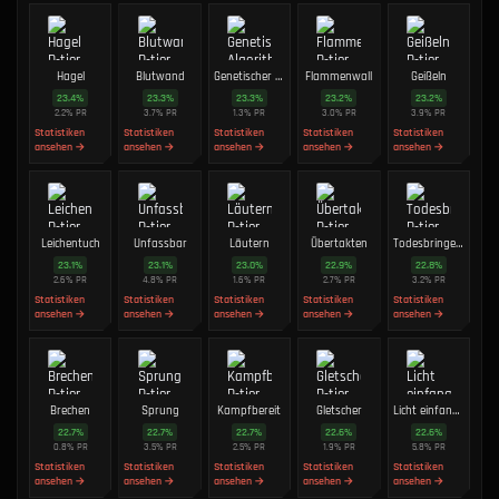
Hagel
Blutwand
Genetischer Algorithmus
Flammenwall
Geißeln
23.4
%
23.3
%
23.3
%
23.2
%
23.2
%
2.2
%
PR
3.7
%
PR
1.3
%
PR
3.0
%
PR
3.9
%
PR
Statistiken
Statistiken
Statistiken
Statistiken
Statistiken
ansehen →
ansehen →
ansehen →
ansehen →
ansehen →
Leichentuch
Unfassbar
Läutern
Übertakten
Todesbringerin
23.1
%
23.1
%
23.0
%
22.9
%
22.8
%
2.6
%
PR
4.8
%
PR
1.6
%
PR
2.7
%
PR
3.2
%
PR
Statistiken
Statistiken
Statistiken
Statistiken
Statistiken
ansehen →
ansehen →
ansehen →
ansehen →
ansehen →
Brechen
Sprung
Kampfbereit
Gletscher
Licht einfangen
22.7
%
22.7
%
22.7
%
22.6
%
22.6
%
0.8
%
PR
3.5
%
PR
2.5
%
PR
1.9
%
PR
5.8
%
PR
Statistiken
Statistiken
Statistiken
Statistiken
Statistiken
ansehen →
ansehen →
ansehen →
ansehen →
ansehen →