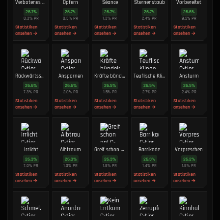
Verbotenes Zauberbuch
Opfern
Séance
Sternenstaub
Vorbereitet
26.7
%
26.7
%
26.7
%
26.7
%
26.6
%
0.3
%
PR
0.3
%
PR
1.3
%
PR
2.4
%
PR
9.2
%
PR
Statistiken
Statistiken
Statistiken
Statistiken
Statistiken
ansehen →
ansehen →
ansehen →
ansehen →
ansehen →
Rückwärtssalto
Anspornen
Kräfte bündeln
Teuflische Klinge
Ansturm
26.6
%
26.6
%
26.5
%
26.5
%
26.5
%
7.3
%
PR
2.0
%
PR
1.5
%
PR
2.7
%
PR
2.4
%
PR
Statistiken
Statistiken
Statistiken
Statistiken
Statistiken
ansehen →
ansehen →
ansehen →
ansehen →
ansehen →
Irrlicht
Albtraum
Greif schon an!
Barrikade
Vorpreschen
26.3
%
26.3
%
26.3
%
26.3
%
26.2
%
7.0
%
PR
1.0
%
PR
1.8
%
PR
1.4
%
PR
1.8
%
PR
Statistiken
Statistiken
Statistiken
Statistiken
Statistiken
ansehen →
ansehen →
ansehen →
ansehen →
ansehen →