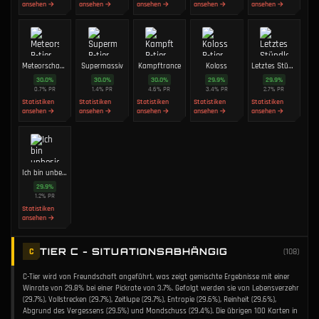
ansehen →
ansehen →
ansehen →
ansehen →
ansehen →
Meteorschauer
Supermassiv
Kampftrance
Koloss
Letztes Stündlein
30.0
%
30.0
%
30.0
%
29.9
%
29.9
%
0.7
%
PR
1.4
%
PR
4.6
%
PR
3.4
%
PR
2.7
%
PR
Statistiken
Statistiken
Statistiken
Statistiken
Statistiken
ansehen →
ansehen →
ansehen →
ansehen →
ansehen →
Ich bin unbesiegbar
29.9
%
1.2
%
PR
Statistiken
ansehen →
TIER C - SITUATIONSABHÄNGIG
C
(
108
)
C-Tier wird von Freundschaft angeführt, was zeigt gemischte Ergebnisse mit einer
Winrate von 29.8% bei einer Pickrate von 3.7%. Gefolgt werden sie von Lebensverzehr
(29.7%), Vollstrecken (29.7%), Zeitlupe (29.7%), Entropie (29.6%), Reinheit (29.6%),
Abgrund des Vergessens (29.5%) und Mondschuss (29.4%). Die übrigen 100 Karten in