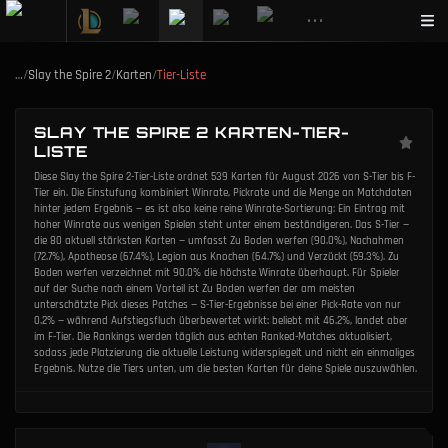
•••
…
/
Slay the Spire 2
/
Karten
/
Tier-Liste
SLAY THE SPIRE 2 KARTEN-TIER-
LISTE
Diese Slay the Spire 2-Tier-Liste ordnet 539 Karten für August 2026 von S-Tier bis F-
Tier ein. Die Einstufung kombiniert Winrate, Pickrate und die Menge an Matchdaten
hinter jedem Ergebnis — es ist also keine reine Winrate-Sortierung: Ein Eintrag mit
hoher Winrate aus wenigen Spielen steht unter einem beständigeren. Das S-Tier —
die 80 aktuell stärksten Karten — umfasst Zu Boden werfen (90.0%), Nachahmen
(72.7%), Apotheose (67.4%), Legion aus Knochen (64.7%) und Verzückt (59.3%). Zu
Boden werfen verzeichnet mit 90.0% die höchste Winrate überhaupt. Für Spieler
auf der Suche nach einem Vorteil ist Zu Boden werfen der am meisten
unterschätzte Pick dieses Patches — S-Tier-Ergebnisse bei einer Pick-Rate von nur
0.2% — während Aufstiegsfluch überbewertet wirkt: beliebt mit 46.2%, landet aber
im F-Tier. Die Rankings werden täglich aus echten Ranked-Matches aktualisiert,
sodass jede Platzierung die aktuelle Leistung widerspiegelt und nicht ein einmaliges
Ergebnis. Nutze die Tiers unten, um die besten Karten für deine Spiele auszuwählen.