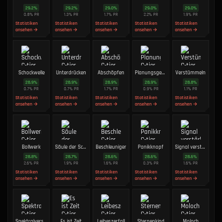
29.2
%
29.2
%
29.0
%
29.0
%
29.0
%
0.8
%
PR
1.3
%
PR
1.7
%
PR
2.2
%
PR
1.9
%
PR
Statistiken
Statistiken
Statistiken
Statistiken
Statistiken
ansehen →
ansehen →
ansehen →
ansehen →
ansehen →
Schockwelle
Unterdrücken
Abschöpfen
Planungsgenie
Verstümmeln
28.9
%
28.9
%
28.9
%
28.9
%
28.8
%
0.7
%
PR
0.7
%
PR
1.7
%
PR
0.9
%
PR
1.1
%
PR
Statistiken
Statistiken
Statistiken
Statistiken
Statistiken
ansehen →
ansehen →
ansehen →
ansehen →
ansehen →
Bollwerk
Säule der Schöpfung
Beschleuniger
Panikknopf
Signal verstärken
28.8
%
28.7
%
28.6
%
28.6
%
28.6
%
2.6
%
PR
1.9
%
PR
1.6
%
PR
0.3
%
PR
1.6
%
PR
Statistiken
Statistiken
Statistiken
Statistiken
Statistiken
ansehen →
ansehen →
ansehen →
ansehen →
ansehen →
Spektralverschiebung
Es ist Zeit
Leibeszerfall
Sternenkind
Moloch