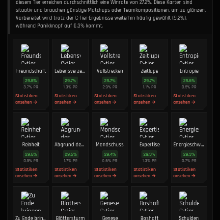
diesem Tier erreichen durchschnittlich eine Winrate von 27.2%. Diese Karten sind
situativ und brauchen günstige Matchups oder Teamkompositionen, um zu glänzen.
Vorbereitet wird trotz der C-Tier-Ergebnisse weiterhin häufig gewählt (9.2%),
während Panikknopf auf 0.3% kommt.
Freundschaft
Lebensverzehr
Vollstrecken
Zeitlupe
Entropie
29.8
%
29.7
%
29.7
%
29.7
%
29.6
%
3.7
%
PR
1.3
%
PR
2.9
%
PR
1.1
%
PR
0.5
%
PR
Statistiken
Statistiken
Statistiken
Statistiken
Statistiken
ansehen →
ansehen →
ansehen →
ansehen →
ansehen →
Reinheit
Abgrund des Vergessens
Mondschuss
Expertise
Energieschwall
29.6
%
29.5
%
29.4
%
29.3
%
29.3
%
0.5
%
PR
1.7
%
PR
0.6
%
PR
1.3
%
PR
0.7
%
PR
Statistiken
Statistiken
Statistiken
Statistiken
Statistiken
ansehen →
ansehen →
ansehen →
ansehen →
ansehen →
Zu Ende bringen
Blättersturm
Genese
Boshaft
Schulden