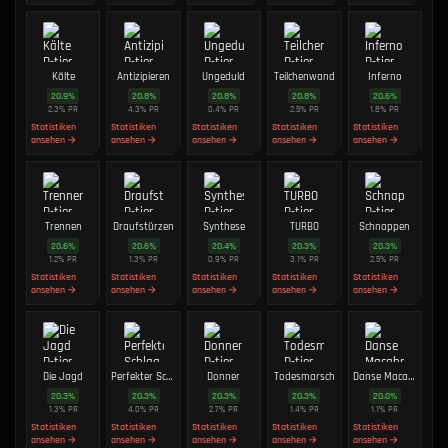
Kälte
Antizipieren
Ungeduld
Teilchenwand
Inferno
20.9
%
20.8
%
20.8
%
20.8
%
20.6
%
2.3
%
PR
4.3
%
PR
0.4
%
PR
2.5
%
PR
1.8
%
PR
Statistiken
Statistiken
Statistiken
Statistiken
Statistiken
ansehen →
ansehen →
ansehen →
ansehen →
ansehen →
Trennen
Draufstürzen
Synthese
TURBO
Schnappen
20.6
%
20.6
%
20.4
%
20.3
%
20.3
%
1.2
%
PR
1.3
%
PR
0.9
%
PR
3.1
%
PR
2.5
%
PR
Statistiken
Statistiken
Statistiken
Statistiken
Statistiken
ansehen →
ansehen →
ansehen →
ansehen →
ansehen →
Die Jagd
Perfekter Schlag
Donner
Todesmarsch
Danse Macabre
20.3
%
20.3
%
20.3
%
20.3
%
20.0
%
1.3
%
PR
4.0
%
PR
2.7
%
PR
1.4
%
PR
1.1
%
PR
Statistiken
Statistiken
Statistiken
Statistiken
Statistiken
ansehen →
ansehen →
ansehen →
ansehen →
ansehen →