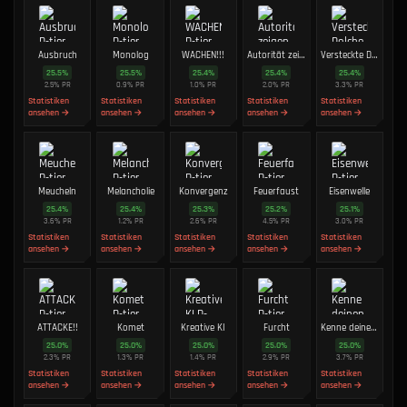
Ausbruch
Monolog
WACHEN!!!
Autorität zeigen
Versteckte Dolche
25.5
%
25.5
%
25.4
%
25.4
%
25.4
%
2.5
%
PR
0.9
%
PR
1.0
%
PR
2.0
%
PR
3.3
%
PR
Statistiken
Statistiken
Statistiken
Statistiken
Statistiken
ansehen →
ansehen →
ansehen →
ansehen →
ansehen →
Meucheln
Melancholie
Konvergenz
Feuerfaust
Eisenwelle
25.4
%
25.4
%
25.3
%
25.2
%
25.1
%
3.6
%
PR
1.2
%
PR
2.6
%
PR
4.5
%
PR
3.0
%
PR
Statistiken
Statistiken
Statistiken
Statistiken
Statistiken
ansehen →
ansehen →
ansehen →
ansehen →
ansehen →
ATTACKE!!
Komet
Kreative KI
Furcht
Kenne deinen Platz
25.0
%
25.0
%
25.0
%
25.0
%
25.0
%
2.3
%
PR
1.3
%
PR
1.4
%
PR
2.9
%
PR
3.7
%
PR
Statistiken
Statistiken
Statistiken
Statistiken
Statistiken
ansehen →
ansehen →
ansehen →
ansehen →
ansehen →