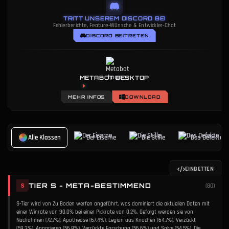
TRITT UNSEREM DISCORD BEI
Fehlerberichte, Feature-Wünsche & Entwickler-Chat
DISCORD BEITRETEN
METABOT DESKTOP
KI-gestütztes Coaching
MEHR INFOS
DOWNLOAD
Alle Klassen
Der Eiserne
Die Stille
Das Defekte
EINBETTEN
TIER S - META-BESTIMMEND
S
(
80
)
S-Tier wird von Zu Boden werfen angeführt, was dominiert die aktuellen Daten mit
einer Winrate von 90.0% bei einer Pickrate von 0.2%. Gefolgt werden sie von
Nachahmen (72.7%), Apotheose (67.4%), Legion aus Knochen (64.7%), Verzückt
(59.3%), Apparieren (56.8%), Verrückte Forschung (56.6%) und Salve (54.5%). Die