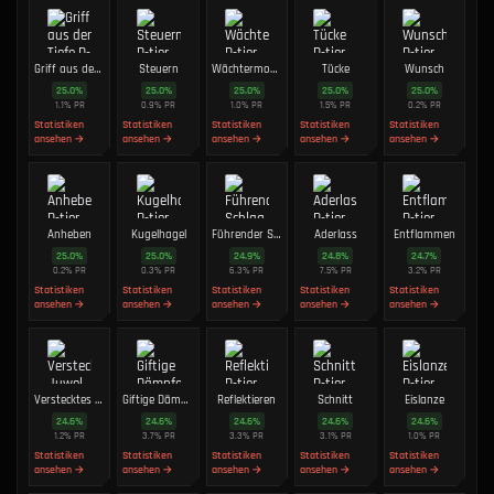
Griff aus der Tiefe
Steuern
Wächtermodus
Tücke
Wunsch
25.0
%
25.0
%
25.0
%
25.0
%
25.0
%
1.1
%
PR
0.9
%
PR
1.0
%
PR
1.5
%
PR
0.2
%
PR
Statistiken
Statistiken
Statistiken
Statistiken
Statistiken
ansehen →
ansehen →
ansehen →
ansehen →
ansehen →
Anheben
Kugelhagel
Führender Schlag
Aderlass
Entflammen
25.0
%
25.0
%
24.9
%
24.8
%
24.7
%
0.2
%
PR
0.3
%
PR
6.3
%
PR
7.5
%
PR
3.2
%
PR
Statistiken
Statistiken
Statistiken
Statistiken
Statistiken
ansehen →
ansehen →
ansehen →
ansehen →
ansehen →
Verstecktes Juwel
Giftige Dämpfe
Reflektieren
Schnitt
Eislanze
24.6
%
24.6
%
24.6
%
24.6
%
24.6
%
1.2
%
PR
3.7
%
PR
3.3
%
PR
3.1
%
PR
1.0
%
PR
Statistiken
Statistiken
Statistiken
Statistiken
Statistiken
ansehen →
ansehen →
ansehen →
ansehen →
ansehen →