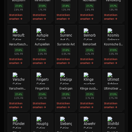
Bodyslam
Verwandeln
Fusion
Nachleben
Verkalkung
27.9
%
27.9
%
27.8
%
27.7
%
27.7
%
2.9
%
PR
1.1
%
PR
1.3
%
PR
2.9
%
PR
1.5
%
PR
Statistiken
Statistiken
Statistiken
Statistiken
Statistiken
ansehen →
ansehen →
ansehen →
ansehen →
ansehen →
Heraufbeschwören
Aufspießen
Surrende Axt
Beinarbeit
Kosmische Gelassenheit
27.6
%
27.6
%
27.6
%
27.5
%
27.5
%
5.5
%
PR
0.5
%
PR
0.5
%
PR
4.2
%
PR
3.5
%
PR
Statistiken
Statistiken
Statistiken
Statistiken
Statistiken
ansehen →
ansehen →
ansehen →
ansehen →
ansehen →
Verschwimmen
Fingertrick
Erwürgen
Klinge ausbessern
Ultimativer Schlag
27.4
%
27.4
%
27.3
%
27.3
%
27.3
%
3.0
%
PR
1.5
%
PR
2.5
%
PR
3.1
%
PR
2.7
%
PR
Statistiken
Statistiken
Statistiken
Statistiken
Statistiken
ansehen →
ansehen →
ansehen →
ansehen →
ansehen →