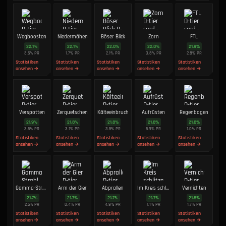
Wegboosten
Niedermähen
Böser Blick
Zorn
FTL
22.1
%
22.1
%
22.0
%
22.0
%
21.9
%
3.5
%
PR
1.7
%
PR
2.1
%
PR
3.8
%
PR
2.8
%
PR
Statistiken
Statistiken
Statistiken
Statistiken
Statistiken
ansehen →
ansehen →
ansehen →
ansehen →
ansehen →
Verspotten
Zerquetschen
Kälteeinbruch
Aufrüsten
Regenbogen
21.9
%
21.8
%
21.8
%
21.8
%
21.8
%
3.5
%
PR
3.1
%
PR
3.5
%
PR
5.9
%
PR
1.0
%
PR
Statistiken
Statistiken
Statistiken
Statistiken
Statistiken
ansehen →
ansehen →
ansehen →
ansehen →
ansehen →
Gamma-Strahl
Arm der Gier
Abprallen
Im Kreis schlitzen
Vernichten
21.7
%
21.7
%
21.7
%
21.7
%
21.6
%
2.5
%
PR
0.4
%
PR
4.9
%
PR
1.1
%
PR
1.7
%
PR
Statistiken
Statistiken
Statistiken
Statistiken
Statistiken
ansehen →
ansehen →
ansehen →
ansehen →
ansehen →