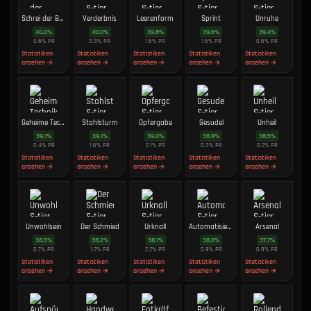
Schrei der Banshee
Verderbnis
Leerenform
Sprint
Unruhe
40.0
%
40.0
%
39.8
%
39.6
%
39.4
%
0.6
%
PR
0.3
%
PR
1.6
%
PR
1.6
%
PR
0.6
%
PR
Statistiken
Statistiken
Statistiken
Statistiken
Statistiken
ansehen →
ansehen →
ansehen →
ansehen →
ansehen →
Geheime Technik
Stahlsturm
Opfergabe
Gesudel
Unheil
39.1
%
39.1
%
39.0
%
38.9
%
38.5
%
0.4
%
PR
1.6
%
PR
2.1
%
PR
0.3
%
PR
0.2
%
PR
Statistiken
Statistiken
Statistiken
Statistiken
Statistiken
ansehen →
ansehen →
ansehen →
ansehen →
ansehen →
Unwohlsein
Der Schmied
Urknall
Automatisierung
Arsenal
38.5
%
38.2
%
38.1
%
38.0
%
37.7
%
0.7
%
PR
1.2
%
PR
2.2
%
PR
0.9
%
PR
0.9
%
PR
Statistiken
Statistiken
Statistiken
Statistiken
Statistiken
ansehen →
ansehen →
ansehen →
ansehen →
ansehen →