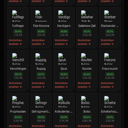
ansehen →
ansehen →
ansehen →
ansehen →
ansehen →
Fußfeger
Flak-Kanone
Verzögern
Geliehene Zeit
Sterbender Stern
30.9
%
30.9
%
30.8
%
30.7
%
30.7
%
1.7
%
PR
1.0
%
PR
1.4
%
PR
3.0
%
PR
2.0
%
PR
Statistiken
Statistiken
Statistiken
Statistiken
Statistiken
ansehen →
ansehen →
ansehen →
ansehen →
ansehen →
Verschlingen
Ruppig
Spuk
Raufen
Fressrausch
30.7
%
30.7
%
30.6
%
30.4
%
30.4
%
1.3
%
PR
2.4
%
PR
2.6
%
PR
2.4
%
PR
0.4
%
PR
Statistiken
Statistiken
Statistiken
Statistiken
Statistiken
ansehen →
ansehen →
ansehen →
ansehen →
ansehen →
Prophezeien
Defragmentieren
Kalkuliertes Risiko
Bolas
Scheiterhaufen
30.4
%
30.3
%
30.3
%
30.2
%
30.1
%
0.4
%
PR
1.6
%
PR
3.7
%
PR
0.8
%
PR
2.4
%
PR
Statistiken
Statistiken
Statistiken
Statistiken
Statistiken