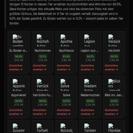
übrigen 72 Karten in diesem Tier erreichen durchschnittlich eine Winrate von 40.9%.
Diese Karten prägen das aktuelle Meta und sind die sichersten Picks mit dem
größten Einfluss. Die Beliebtheit im S-Tier ist ungleich verteilt: Genauigkeit wird in
5.0% der Spiele gewählt, Zu Boden werfen nur in 0.2% — obwohl beide im selben Tier
landen.
Zu Boden werfen
Nachahmen
Apotheose
Legion aus Knochen
Verzückt
90.0
%
72.7
%
67.4
%
64.7
%
59.3
%
0.2
%
PR
0.2
%
PR
0.8
%
PR
0.3
%
PR
0.5
%
PR
Statistiken
Statistiken
Statistiken
Statistiken
Statistiken
ansehen →
ansehen →
ansehen →
ansehen →
ansehen →
Apparieren
Verrückte Forschung
Salve
Niedermachen
Blick ins Jenseits
56.8
%
56.6
%
54.5
%
52.6
%
52.6
%
0.7
%
PR
3.9
%
PR
0.2
%
PR
0.3
%
PR
0.3
%
PR
Statistiken
Statistiken
Statistiken
Statistiken
Statistiken
ansehen →
ansehen →
ansehen →
ansehen →
ansehen →