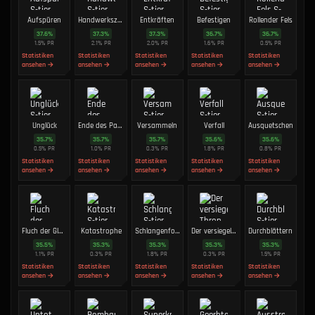
Aufspüren
Handwerkszeug
Entkräften
Befestigen
Rollender Fels
37.6
%
37.3
%
37.3
%
36.7
%
36.7
%
1.5
%
PR
2.1
%
PR
2.0
%
PR
1.6
%
PR
0.5
%
PR
Statistiken
Statistiken
Statistiken
Statistiken
Statistiken
ansehen →
ansehen →
ansehen →
ansehen →
ansehen →
Unglück
Ende des Paktes
Versammeln
Verfall
Ausquetschen
35.7
%
35.7
%
35.7
%
35.6
%
35.6
%
0.5
%
PR
1.0
%
PR
0.3
%
PR
1.8
%
PR
0.8
%
PR
Statistiken
Statistiken
Statistiken
Statistiken
Statistiken
ansehen →
ansehen →
ansehen →
ansehen →
ansehen →
Fluch der Glocke
Katastrophe
Schlangenform
Der versiegelte Thron
Durchblättern
35.5
%
35.3
%
35.3
%
35.3
%
35.3
%
1.1
%
PR
0.3
%
PR
1.8
%
PR
0.3
%
PR
1.5
%
PR
Statistiken
Statistiken
Statistiken
Statistiken
Statistiken
ansehen →
ansehen →
ansehen →
ansehen →
ansehen →