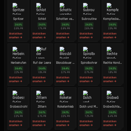
Spritzer
Schlot
Schatten verzehren
Subroutine
Kampfesbeute
24.5
%
24.5
%
24.5
%
24.5
%
24.5
%
0.9
%
PR
1.7
%
PR
0.9
%
PR
2.6
%
PR
2.5
%
PR
Statistiken
Statistiken
Statistiken
Statistiken
Statistiken
ansehen →
ansehen →
ansehen →
ansehen →
ansehen →
Herbeirufen
Ruf der Leere
Blassblauer Punkt
Spiralbohrer
Rechte Hand-Hand
24.4
%
24.4
%
24.4
%
24.3
%
24.3
%
2.2
%
PR
1.5
%
PR
0.7
%
PR
0.7
%
PR
1.8
%
PR
Statistiken
Statistiken
Statistiken
Statistiken
Statistiken
ansehen →
ansehen →
ansehen →
ansehen →
ansehen →
Grabesstrahl
Zittern
Raketenhieb
Dolch und Mantel
Grabwächterin
24.2
%
24.1
%
24.1
%
24.1
%
24.0
%
2.3
%
PR
6.1
%
PR
2.0
%
PR
7.2
%
PR
6.4
%
PR
Statistiken
Statistiken
Statistiken
Statistiken
Statistiken
ansehen →
ansehen →
ansehen →
ansehen →
ansehen →