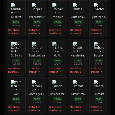
Leuchten
Doppeltreffer
Trainieren
Hellste Flamme
Synchronisieren
23.9
%
23.9
%
23.9
%
23.9
%
23.9
%
5.5
%
PR
1.6
%
PR
2.0
%
PR
1.2
%
PR
1.2
%
PR
Statistiken
Statistiken
Statistiken
Statistiken
Statistiken
ansehen →
ansehen →
ansehen →
ansehen →
ansehen →
Die Sense
Durchbrechen
Nichtig
Knaufschlag
Eroberer
23.9
%
23.9
%
23.9
%
23.8
%
23.7
%
1.2
%
PR
4.0
%
PR
1.6
%
PR
6.5
%
PR
1.7
%
PR
Statistiken
Statistiken
Statistiken
Statistiken
Statistiken
ansehen →
ansehen →
ansehen →
ansehen →
ansehen →
Wut
Nimm's gelassen
Hämokinese
Dramatischer Auftritt
Neustart
23.6
%
23.5
%
23.5
%
23.5
%
23.4
%
3.5
%
PR
7.0
%
PR
1.5
%
PR
1.4
%
PR
1.7
%
PR
Statistiken
Statistiken
Statistiken
Statistiken
Statistiken
ansehen →
ansehen →
ansehen →
ansehen →
ansehen →