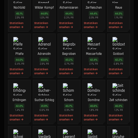
Nachbild
Wilder Kampf
Alchemisieren
Zerfleischen
Reue
45.1
%
44.8
%
44.4
%
44.4
%
44.3
%
2.5
%
PR
1.0
%
PR
0.3
%
PR
0.5
%
PR
1.1
%
PR
Statistiken
Statistiken
Statistiken
Statistiken
Statistiken
ansehen →
ansehen →
ansehen →
ansehen →
ansehen →
Pfeife
Adrenalin
Begraben
Messerfalle
Goldaxt
44.0
%
43.6
%
43.2
%
42.4
%
42.2
%
0.4
%
PR
2.9
%
PR
0.7
%
PR
2.1
%
PR
0.8
%
PR
Statistiken
Statistiken
Statistiken
Statistiken
Statistiken
ansehen →
ansehen →
ansehen →
ansehen →
ansehen →
Erhängen
Sucher-Schlag
Scham
Domäne
Zeit schinden
42.0
%
41.9
%
40.7
%
40.6
%
40.3
%
1.4
%
PR
0.6
%
PR
0.5
%
PR
1.8
%
PR
1.2
%
PR
Statistiken
Statistiken
Statistiken
Statistiken
Statistiken
ansehen →
ansehen →
ansehen →
ansehen →
ansehen →