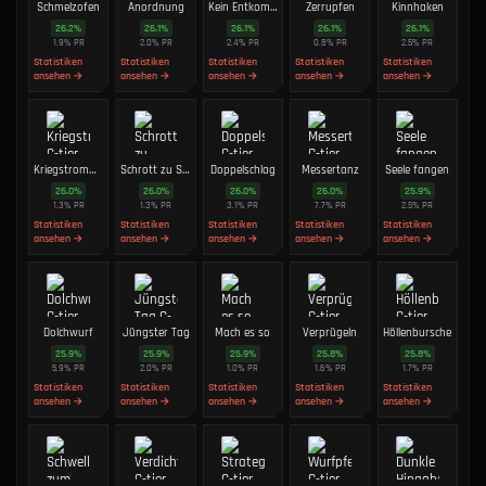
Schmelzofen
Anordnung
Kein Entkommen
Zerrupfen
Kinnhaken
26.2
%
26.1
%
26.1
%
26.1
%
26.1
%
1.9
%
PR
2.0
%
PR
2.4
%
PR
0.8
%
PR
2.5
%
PR
Statistiken
Statistiken
Statistiken
Statistiken
Statistiken
ansehen →
ansehen →
ansehen →
ansehen →
ansehen →
Kriegstrommel
Schrott zu Schätzen
Doppelschlag
Messertanz
Seele fangen
26.0
%
26.0
%
26.0
%
26.0
%
25.9
%
1.3
%
PR
1.3
%
PR
3.1
%
PR
7.7
%
PR
2.5
%
PR
Statistiken
Statistiken
Statistiken
Statistiken
Statistiken
ansehen →
ansehen →
ansehen →
ansehen →
ansehen →
Dolchwurf
Jüngster Tag
Mach es so
Verprügeln
Höllenbursche
25.9
%
25.9
%
25.9
%
25.8
%
25.8
%
5.9
%
PR
2.0
%
PR
1.0
%
PR
1.6
%
PR
1.7
%
PR
Statistiken
Statistiken
Statistiken
Statistiken
Statistiken
ansehen →
ansehen →
ansehen →
ansehen →
ansehen →