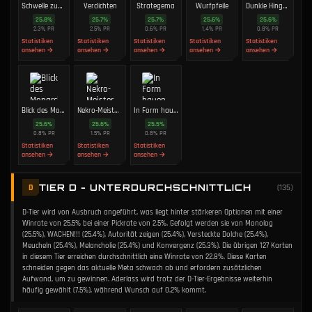
Schwelle zum Tod
Verdichten
Strategema
Wurfpfeile
Dunkle Hingabe
25.8
%
25.7
%
25.7
%
25.6
%
25.6
%
2.3
%
PR
2.5
%
PR
0.6
%
PR
1.4
%
PR
0.8
%
PR
Statistiken
Statistiken
Statistiken
Statistiken
Statistiken
ansehen →
ansehen →
ansehen →
ansehen →
ansehen →
Blick des Monarchen
Nekro-Meisterin
In Form hauen
25.6
%
25.6
%
25.5
%
0.8
%
PR
1.5
%
PR
0.8
%
PR
Statistiken
Statistiken
Statistiken
ansehen →
ansehen →
ansehen →
TIER D - UNTERDURCHSCHNITTLICH
D
(
135
)
D-Tier wird von Ausbruch angeführt, was liegt hinter stärkeren Optionen mit einer
Winrate von 25.5% bei einer Pickrate von 2.5%. Gefolgt werden sie von Monolog
(25.5%), WACHEN!!! (25.4%), Autorität zeigen (25.4%), Versteckte Dolche (25.4%),
Meucheln (25.4%), Melancholie (25.4%) und Konvergenz (25.3%). Die übrigen 127 Karten
in diesem Tier erreichen durchschnittlich eine Winrate von 22.8%. Diese Karten
schneiden gegen das aktuelle Meta schwach ab und erfordern zusätzlichen
Aufwand, um zu gewinnen. Aderlass wird trotz der D-Tier-Ergebnisse weiterhin
häufig gewählt (7.5%), während Wunsch auf 0.2% kommt.