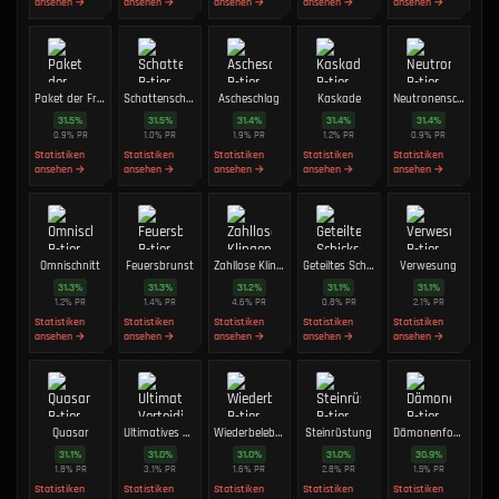
ansehen →
ansehen →
ansehen →
ansehen →
ansehen →
Paket der Freude
Schattenschritt
Ascheschlag
Kaskade
Neutronenschirm
31.5
%
31.5
%
31.4
%
31.4
%
31.4
%
0.9
%
PR
1.0
%
PR
1.9
%
PR
1.2
%
PR
0.9
%
PR
Statistiken
Statistiken
Statistiken
Statistiken
Statistiken
ansehen →
ansehen →
ansehen →
ansehen →
ansehen →
Omnischnitt
Feuersbrunst
Zahllose Klingen
Geteiltes Schicksal
Verwesung
31.3
%
31.3
%
31.2
%
31.1
%
31.1
%
1.2
%
PR
1.4
%
PR
4.6
%
PR
0.8
%
PR
2.1
%
PR
Statistiken
Statistiken
Statistiken
Statistiken
Statistiken
ansehen →
ansehen →
ansehen →
ansehen →
ansehen →
Quasar
Ultimatives Verteidigen
Wiederbeleben
Steinrüstung
Dämonenform
31.1
%
31.0
%
31.0
%
31.0
%
30.9
%
1.8
%
PR
3.1
%
PR
1.6
%
PR
2.8
%
PR
1.5
%
PR
Statistiken
Statistiken
Statistiken
Statistiken
Statistiken