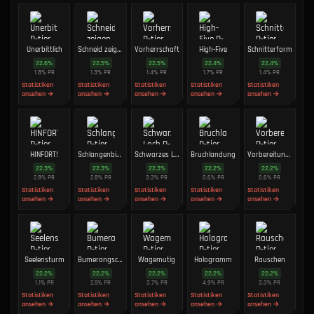
Unerbittlich
Schneid zeigen
Vorherrschaft
High-Five
Schnitterform
22.6
%
22.5
%
22.5
%
22.4
%
22.4
%
1.8
%
PR
1.3
%
PR
1.4
%
PR
1.7
%
PR
1.4
%
PR
Statistiken
Statistiken
Statistiken
Statistiken
Statistiken
ansehen →
ansehen →
ansehen →
ansehen →
ansehen →
HINFORT!
Schlangenbiss
Schwarzes Loch
Bruchlandung
Vorbereitungszeit
22.3
%
22.3
%
22.3
%
22.2
%
22.2
%
2.8
%
PR
2.8
%
PR
3.3
%
PR
0.6
%
PR
0.6
%
PR
Statistiken
Statistiken
Statistiken
Statistiken
Statistiken
ansehen →
ansehen →
ansehen →
ansehen →
ansehen →
Seelensturm
Bumerangschwert
Wagemutig
Hologramm
Rauschen
22.2
%
22.2
%
22.2
%
22.2
%
22.2
%
1.1
%
PR
2.5
%
PR
3.7
%
PR
4.9
%
PR
3.3
%
PR
Statistiken
Statistiken
Statistiken
Statistiken
Statistiken
ansehen →
ansehen →
ansehen →
ansehen →
ansehen →