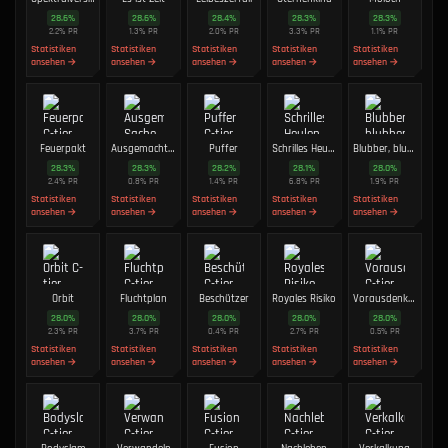
28.6
%
28.6
%
28.4
%
28.3
%
28.3
%
2.2
%
PR
1.3
%
PR
2.0
%
PR
3.3
%
PR
1.1
%
PR
Statistiken
Statistiken
Statistiken
Statistiken
Statistiken
ansehen →
ansehen →
ansehen →
ansehen →
ansehen →
Feuerpakt
Ausgemachte Sache
Puffer
Schrilles Heulen
Blubber, blubber
28.3
%
28.3
%
28.2
%
28.1
%
28.0
%
2.4
%
PR
0.8
%
PR
1.4
%
PR
6.8
%
PR
1.9
%
PR
Statistiken
Statistiken
Statistiken
Statistiken
Statistiken
ansehen →
ansehen →
ansehen →
ansehen →
ansehen →
Orbit
Fluchtplan
Beschützer
Royales Risiko
Vorausdenken
28.0
%
28.0
%
28.0
%
28.0
%
28.0
%
2.3
%
PR
3.7
%
PR
0.4
%
PR
2.7
%
PR
0.5
%
PR
Statistiken
Statistiken
Statistiken
Statistiken
Statistiken
ansehen →
ansehen →
ansehen →
ansehen →
ansehen →