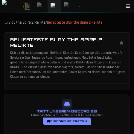
•••
…
/
Slay the Spire 2
/
Relikte
/
Beliebteste Slay the Spire 2 Relikte
BELIEBTESTE SLAY THE SPIRE 2
RELIKTE
Sieh dir die meistgetragenen Relikte in Slay the Spire 2 an, gereiht danach, wie oft
Spieler sie über Tausende Runs hinweg aufnehmen. MetaBot erfasst jedes
gewöhnliche, ungewöhnliche, seltene und uralte Relikt – dazu Shop- und Ereignis-
Relikte – und versieht jedes mit seiner Siegrate, seinem Tier und seiner Seltenheit.
Filtere nach Seltenheit, um die konstanten Power-Spikes zu finden, die sich auf jeder
Klasse zu schnappen lohnen.
TRITT UNSEREM DISCORD BEI
Fehlerberichte, Feature-Wünsche & Entwickler-Chat
DISCORD BEITRETEN