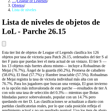
…
/
League of Legends
/
Objetos
/
Lista de niveles
Lista de niveles de objetos de
LoL - Parche 26.15
Esta tier list de objetos de League of Legends clasifica los 126
objetos por tasa de victoria para Patch 26.15, ordenados del tier S al
tier F para que puedas leer el meta actual de un vistazo. El tier S —
los 13 objetos más fuertes ahora mismo— incluye a Robaalmas de
Mejai (76.7%), Ángel de la guarda (60.2%), Promesa de caballero
(58.0%), El final (57.7%) y Hambre insaciable (57.5%). Robaalmas
de Mejai registra la tasa de victoria individual más alta con un
76.7%. Para los jugadores que buscan una ventaja, El gran invierno
es la opción más infravalorada de este parche —resultados de tier A
con solo una tasa de selección del 0.3%— mientras que Botas
blindadas parece sobrevalorado, popular con un 14.7% pero
quedando en tier D. Las clasificaciones se actualizan a diario con
partidas clasificatorias reales, por lo que cada posición refleja el
rendimiento actual y no un resultado puntual. Usa los tiers de abajo