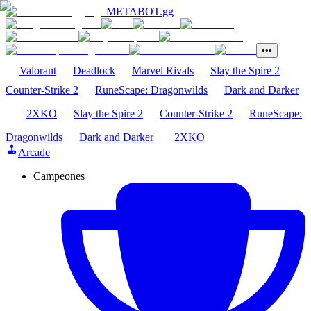
METABOT
.gg
•••
Valorant
Deadlock
Marvel Rivals
Slay the Spire 2
Counter-Strike 2
RuneScape: Dragonwilds
Dark and Darker
2XKO
Slay the Spire 2
Counter-Strike 2
RuneScape:
Dragonwilds
Dark and Darker
2XKO
Arcade
Campeones