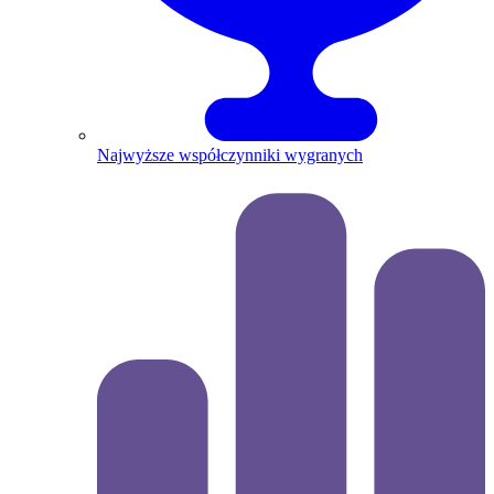
Najwyższe współczynniki wygranych