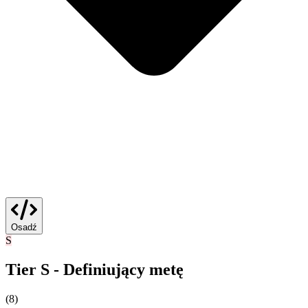
Osadź
S
Tier S - Definiujący metę
(
8
)