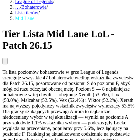
League of Legends
/
…
/
Bohaterowie
/
Lista tierów
/
Mid Lane
Tier Lista Mid Lane LoL -
Patch 26.15
Ta lista poziomów bohaterowie w grze League of Legends
szereguje wszystkie 47 bohaterowie według wskaźnika zwycięstw
dla Patch 26.15, posortowane od poziomu S do poziomu F, abyś
mógł od razu odczytać obecną metę. Poziom S — 8 najsilniejsze
bohaterowie w tej chwili — obejmuje Xerath (53.5%), Lux
(53.0%), Malzahar (52.5%), Vex (52.4%) i Viktor (52.2%). Xerath
ma najwyższy pojedynczy wskaźnik zwycięstw wynoszący 53.5%.
Dla graczy szukających przewagi Aurora to najbardziej
niedoceniany wybór w tej aktualizacji — wyniki na poziomie A
przy zaledwie 1.1% wskaźnika wyboru — podczas gdy Locke
wygląda na przeceniany, popularny przy 5.6%, lecz lądujący na
poziomie F. Rankingi są aktualizowane codziennie na podstawie
prawdziwych meczów rankingowych, więc każde miejsce