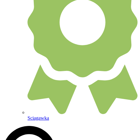
Sciagawka