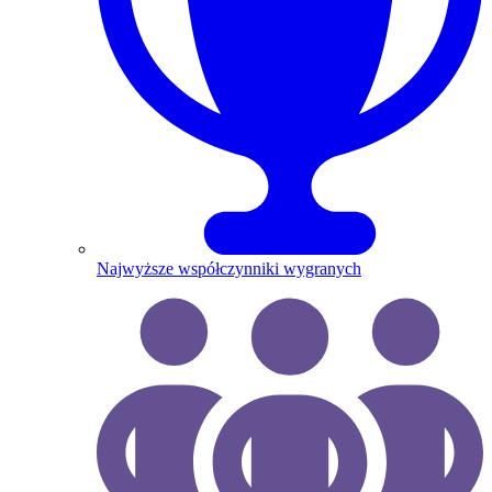
Najwyższe współczynniki wygranych