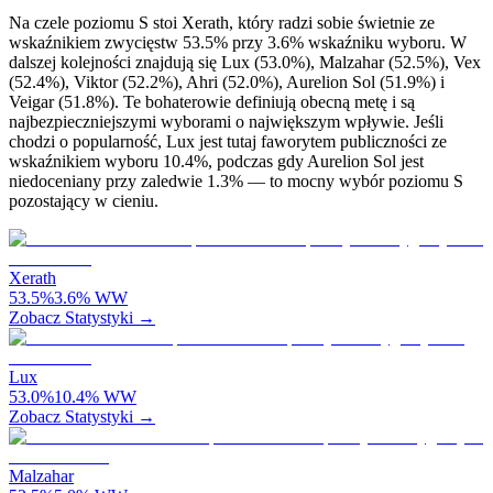
Na czele poziomu S stoi Xerath, który radzi sobie świetnie ze
wskaźnikiem zwycięstw 53.5% przy 3.6% wskaźniku wyboru. W
dalszej kolejności znajdują się Lux (53.0%), Malzahar (52.5%), Vex
(52.4%), Viktor (52.2%), Ahri (52.0%), Aurelion Sol (51.9%) i
Veigar (51.8%). Te bohaterowie definiują obecną metę i są
najbezpieczniejszymi wyborami o największym wpływie. Jeśli
chodzi o popularność, Lux jest tutaj faworytem publiczności ze
wskaźnikiem wyboru 10.4%, podczas gdy Aurelion Sol jest
niedoceniany przy zaledwie 1.3% — to mocny wybór poziomu S
pozostający w cieniu.
Xerath
53.5
%
3.6
%
WW
Zobacz Statystyki →
Lux
53.0
%
10.4
%
WW
Zobacz Statystyki →
Malzahar