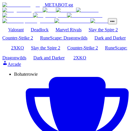
METABOT
.gg
•••
Valorant
Deadlock
Marvel Rivals
Slay the Spire 2
Counter-Strike 2
RuneScape: Dragonwilds
Dark and Darker
2XKO
Slay the Spire 2
Counter-Strike 2
RuneScape:
Dragonwilds
Dark and Darker
2XKO
Arcade
Bohaterowie