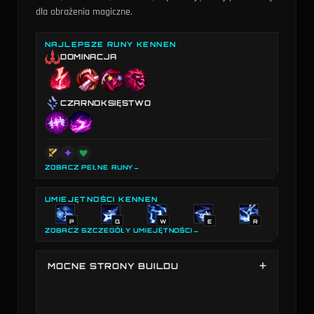
dla obrażenia magiczne.
NAJLEPSZE RUNY KENNEN
DOMINACJA
CZARNOKSIĘSTWO
ZOBACZ PEŁNE RUNY
→
UMIEJĘTNOŚCI KENNEN
P
Q
W
E
R
ZOBACZ SZCZEGÓŁY UMIEJĘTNOŚCI
→
MOCNE STRONY BUILDU
Siła buildu Kennen na podstawie wybranych
przedmiotów w porównaniu ze wszystkimi buildami
wśród wszystkich bohaterów. Najsilniejszy w: