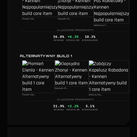
Płomień Cienia
Klepsydra Zhonyi
Hextechowy Pas Rakietowy
KLUCZOWE PRZEDMIOTY
56.0
%
+6.3%
10.3
%
·
·
WYGRANE
RÓŻNICA WR
WYBIERALNOŚĆ
ALTERNATYWNY BUILD 1
Klepsydra Zhonyi
Płomień Cienia
Zabójczy Kapelusz Rabadona
KLUCZOWE PRZEDMIOTY
51.9
%
+2.2%
5.1
%
·
·
WYGRANE
RÓŻNICA WR
WYBIERALNOŚĆ