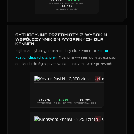
53.68
%
+4.02%
·
·
WYGRANE
RÓŻNICA WR
18.30
%
WYBIERALNOŚĆ
SYTUACYJNE PRZEDMIOTY Z WYSOKIM
WSPÓŁCZYNNIKIEM WYGRANYCH DLA
KENNEN
Najlepsze sytuacyjne przedmioty dla Kennen to
Kostur
Pustki
,
Klepsydra Zhonyi
. Można je wymieniać w zależności
od składu drużyny przeciwnika i potrzeb Twojego zespołu.
S
50.67
%
+1.01%
10.09
%
·
·
WYGRANE
RÓŻNICA WR
WYBIERALNOŚĆ
S