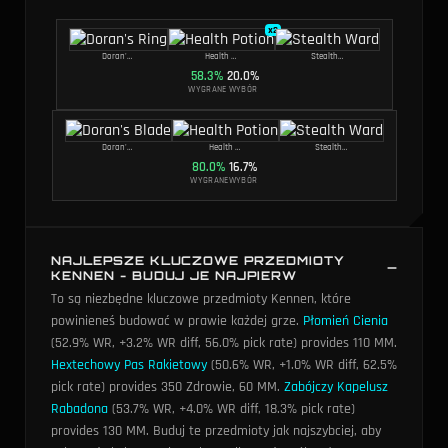
x
2
Doran's Ring
Health Potion
Stealth Ward
58.3
%
20.0
%
WYGRANE
WYBÓR
Doran's Blade
Health Potion
Stealth Ward
80.0
%
16.7
%
WYGRANE
WYBÓR
NAJLEPSZE KLUCZOWE PRZEDMIOTY
KENNEN - BUDUJ JE NAJPIERW
To są niezbędne kluczowe przedmioty Kennen, które
powinieneś budować w prawie każdej grze.
Płomień Cienia
(52.9% WR, +3.2% WR diff, 56.0% pick rate) provides 110 MM
.
Hextechowy Pas Rakietowy
(50.6% WR, +1.0% WR diff, 62.5%
pick rate) provides 350 Zdrowie, 60 MM
.
Zabójczy Kapelusz
Rabadona
(53.7% WR, +4.0% WR diff, 18.3% pick rate)
provides 130 MM
. Buduj te przedmioty jak najszybciej, aby