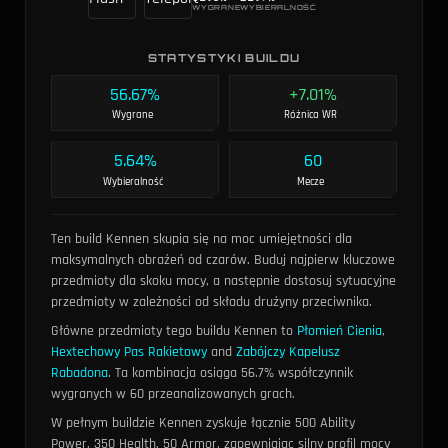
WYGRANE
WYBIERALNOŚĆ
STATYSTYKI BUILDU
56.67%
+7.01%
Wygrane
Różnica WR
5.64%
60
Wybieralność
Mecze
Ten build Kennen skupia się na moc umiejętności dla
maksymalnych obrażeń od czarów. Buduj najpierw kluczowe
przedmioty dla skoku mocy, a następnie dostosuj sytuacyjne
przedmioty w zależności od składu drużyny przeciwnika.
Główne przedmioty tego buildu Kennen to
Płomień Cienia
,
Hextechowy Pas Rakietowy
and
Zabójczy Kapelusz
Rabadona
. Ta kombinacja osiąga 56.7% współczynnik
wygranych w 60 przeanalizowanych grach.
W pełnym buildzie Kennen zyskuje łącznie 500 Ability
Power, 350 Health, 50 Armor, zapewniając silny profil mocy