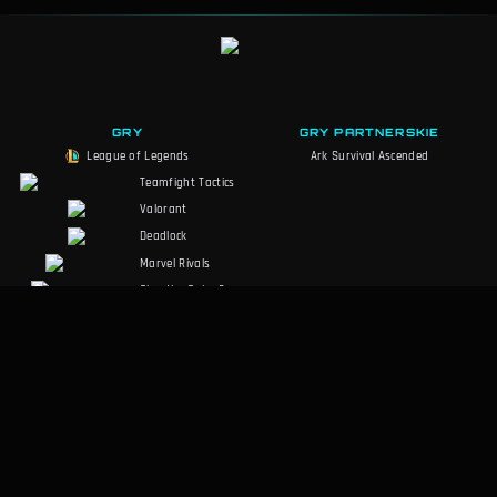
GRY
GRY PARTNERSKIE
League of Legends
Ark Survival Ascended
Teamfight Tactics
Valorant
Deadlock
Marvel Rivals
Slay the Spire 2
Counter-Strike 2
Palworld
RuneScape:
Dragonwilds
Dark and Darker
SPOŁECZNOŚĆ
PRAWNE
Discord
Warunki korzystania