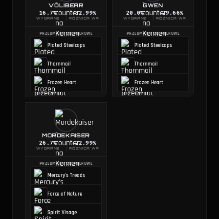
VOLIBEAR
GWEN
16.7
%
-32.99%
20.0
%
-29.66%
WYGRANE
RÓŻNICA WR
WYGRANE
RÓŻNICA WR
PRZEDMIOTY COUNTEROWE
PRZEDMIOTY COUNTEROWE
Plated Steelcaps
Plated Steelcaps
Thornmail
Thornmail
Frozen Heart
Frozen Heart
MORDEKAISER
26.7
%
-22.99%
WYGRANE
RÓŻNICA WR
PRZEDMIOTY COUNTEROWE
Mercury's Treads
Force of Nature
Spirit Visage