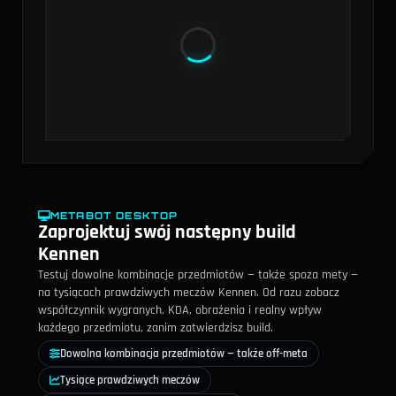
Efektywność złota, Obrażenia magiczne. Słabszy w:
Odporność na magię, Obrażenia fizyczne.
METABOT DESKTOP
Zaprojektuj swój następny build
Kennen
Testuj dowolne kombinacje przedmiotów — także spoza mety —
na tysiącach prawdziwych meczów Kennen. Od razu zobacz
współczynnik wygranych, KDA, obrażenia i realny wpływ
każdego przedmiotu, zanim zatwierdzisz build.
Dowolna kombinacja przedmiotów — także off-meta
Tysiące prawdziwych meczów