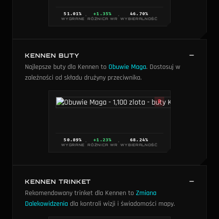
51.01
%
+1.35%
46.70
%
·
·
WYGRANE
RÓŻNICA WR
WYBIERALNOŚĆ
KENNEN BUTY
Najlepsze buty dla Kennen to
Obuwie Maga
. Dostosuj w
zależności od składu drużyny przeciwnika.
S
Obuwie
1,100
50.89
%
+1.23%
68.24
%
·
·
WYGRANE
RÓŻNICA WR
WYBIERALNOŚĆ
KENNEN TRINKET
Rekomendowany trinket dla Kennen to
Zmiana
Dalekowidzenia
dla kontroli wizji i świadomości mapy.