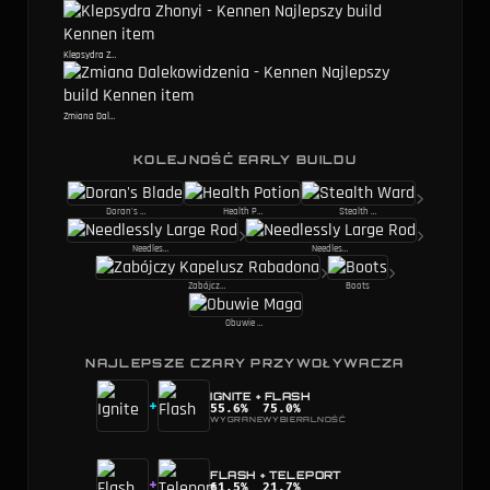
Klepsydra Zhonyi
Zmiana Dalekowidzenia
KOLEJNOŚĆ EARLY BUILDU
Doran's Blade
Health Potion
Stealth Ward
Needlessly Large Rod
Needlessly Large Rod
Zabójczy Kapelusz Rabadona
Boots
Obuwie Maga
NAJLEPSZE CZARY PRZYWOŁYWACZA
IGNITE
+
FLASH
+
55.6
%
75.0
%
WYGRANE
WYBIERALNOŚĆ
FLASH
+
TELEPORT
+
61.5
%
21.7
%