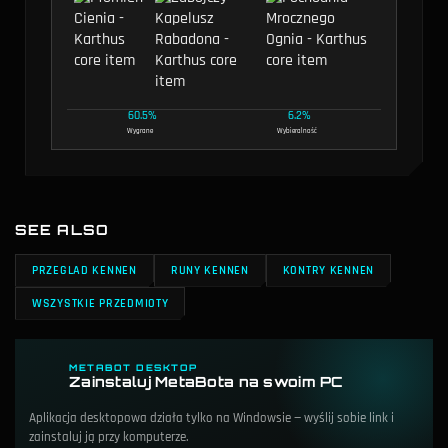
60.5%
6.2%
Wygrane
Wybieralność
SEE ALSO
PRZEGLAD KENNEN
RUNY KENNEN
KONTRY KENNEN
WSZYSTKIE PRZEDMIOTY
METABOT DESKTOP
Zainstaluj MetaBota na swoim PC
Aplikacja desktopowa działa tylko na Windowsie — wyślij sobie link i
zainstaluj ją przy komputerze.