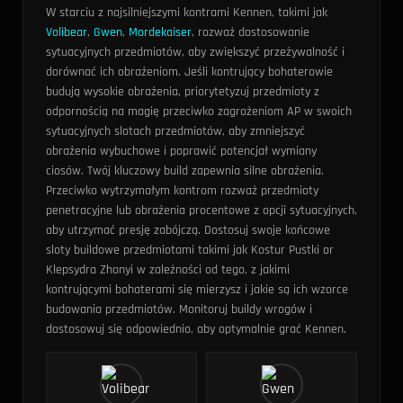
W starciu z najsilniejszymi kontrami Kennen, takimi jak
Volibear
,
Gwen
,
Mordekaiser
, rozważ dostosowanie
sytuacyjnych przedmiotów, aby zwiększyć przeżywalność i
dorównać ich obrażeniom.
Jeśli kontrujący bohaterowie
budują wysokie obrażenia, priorytetyzuj przedmioty z
odpornością na magię przeciwko zagrożeniom AP w swoich
sytuacyjnych slotach przedmiotów, aby zmniejszyć
obrażenia wybuchowe i poprawić potencjał wymiany
ciosów.
Twój kluczowy build zapewnia silne obrażenia.
Przeciwko wytrzymałym kontrom rozważ przedmioty
penetracyjne lub obrażenia procentowe z opcji sytuacyjnych,
aby utrzymać presję zabójczą.
Dostosuj swoje końcowe
sloty buildowe przedmiotami takimi jak Kostur Pustki or
Klepsydra Zhonyi w zależności od tego, z jakimi
kontrującymi bohaterami się mierzysz i jakie są ich wzorce
budowania przedmiotów. Monitoruj buildy wrogów i
dostosowuj się odpowiednio, aby optymalnie grać Kennen.