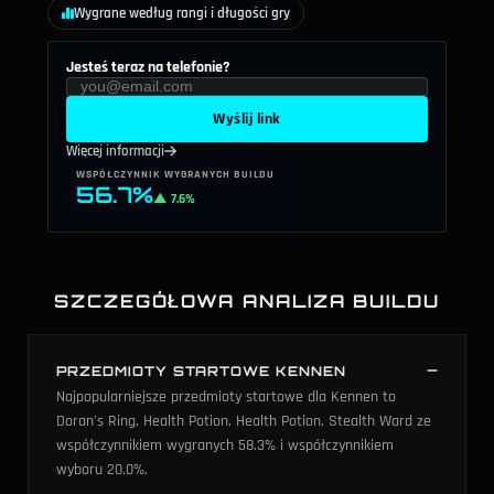
Wygrane według rangi i długości gry
Jesteś teraz na telefonie?
Wyślij link
Więcej informacji
WSPÓŁCZYNNIK WYGRANYCH BUILDU
56.7%
▲ 7.6%
SZCZEGÓŁOWA ANALIZA BUILDU
PRZEDMIOTY STARTOWE KENNEN
Najpopularniejsze przedmioty startowe dla Kennen to
Doran's Ring, Health Potion, Health Potion, Stealth Ward ze
współczynnikiem wygranych 58.3% i współczynnikiem
wyboru 20.0%.