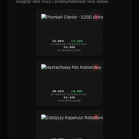
osiągnąć skok mocy i zmaksymalizować swój wpływ.
S
52.88
%
+3.22%
·
·
WYGRANE
RÓŻNICA WR
55.99
%
WYBIERALNOŚĆ
S
50.65
%
+0.99%
·
·
WYGRANE
RÓŻNICA WR
62.45
%
WYBIERALNOŚĆ
S