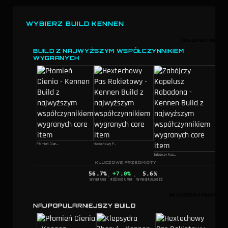
WYBIERZ BUILD KENNEN
NAJLEPSZY WR
BUILD Z NAJWYŻSZYM WSPÓŁCZYNNIKIEM
WYGRANYCH
Płomień Cienia
Hextechowy Pas Rakietowy
Zabójczy Kapelusz Rabadona
KLUCZOWE PRZEDMIOTY
56.7
%
+7.0%
5.6
%
·
·
WYGRANE
RÓŻNICA WR
WYBIERALNOŚĆ
NAJCZĘŚCIEJ GRANY
NAJPOPULARNIEJSZY BUILD