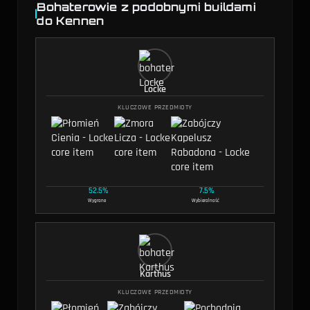
Bohaterowie z podobnymi buildami
do Kennen
Locke
KLUCZOWE PRZEDMIOTY
52.5%
7.5%
Wygrane
Wybieralność
Karthus
KLUCZOWE PRZEDMIOTY