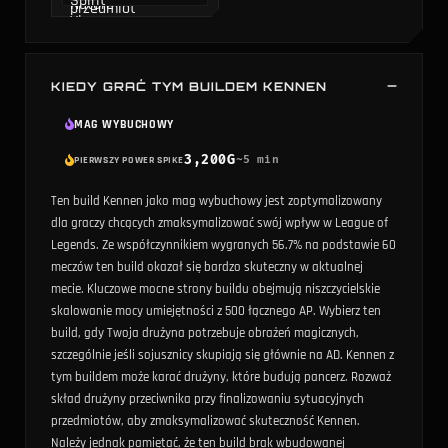
KIEDY GRAĆ TYM BUILDEM KENNEN
MAG WYBUCHOWY
3,200
G
~
5
min
PIERWSZY POWER SPIKE
Ten build Kennen jako mag wybuchowy jest zoptymalizowany
dla graczy chcących zmaksymalizować swój wpływ w League of
Legends. Ze współczynnikiem wygranych 56.7% na podstawie 60
meczów ten build okazał się bardzo skuteczny w aktualnej
mecie. Kluczowe mocne strony buildu obejmują niszczycielskie
skalowanie mocy umiejętności z 500 łącznego AP. Wybierz ten
build, gdy Twoja drużyna potrzebuje obrażeń magicznych,
szczególnie jeśli sojusznicy skupiają się głównie na AD. Kennen z
tym buildem może karać drużyny, które budują pancerz. Rozważ
skład drużyny przeciwnika przy finalizowaniu sytuacyjnych
przedmiotów, aby zmaksymalizować skuteczność Kennen.
Należy jednak pamiętać, że ten build brak wbudowanej