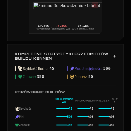
S
47.31
%
-2.35%
22.48
%
·
·
WYGRANE
RÓŻNICA WR
WYBIERALNOŚĆ
KOMPLETNE STATYSTYKI PRZEDMIOTÓW
BUILDU KENNEN
Połączone statystyki ze wszystkich przedmiotów w tym
Szybkość Ruchu
:
45
Moc Umiejętności
:
500
buildzie Kennen.
Zdrowie
:
350
Pancerz
:
50
PORÓWNANIE BUILDÓW
NAJLEPSZA
ALT
NAJPOPULARNIEJSZY
WR
1
Szybkość
45
45
45
MM
500
495
495
Zdrowie
350
350
350