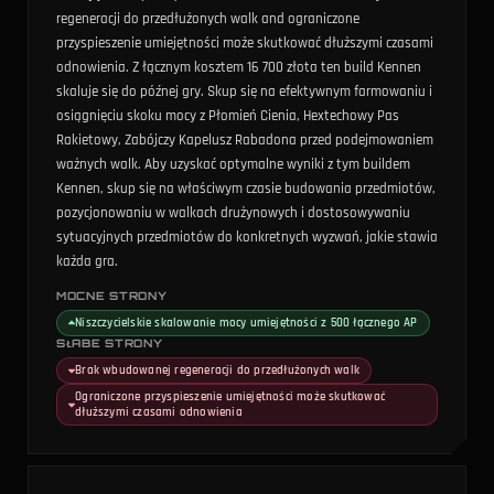
regeneracji do przedłużonych walk and ograniczone
przyspieszenie umiejętności może skutkować dłuższymi czasami
odnowienia. Z łącznym kosztem 16 700 złota ten build Kennen
skaluje się do późnej gry. Skup się na efektywnym farmowaniu i
osiągnięciu skoku mocy z Płomień Cienia, Hextechowy Pas
Rakietowy, Zabójczy Kapelusz Rabadona przed podejmowaniem
ważnych walk. Aby uzyskać optymalne wyniki z tym buildem
Kennen, skup się na właściwym czasie budowania przedmiotów,
pozycjonowaniu w walkach drużynowych i dostosowywaniu
sytuacyjnych przedmiotów do konkretnych wyzwań, jakie stawia
każda gra.
MOCNE STRONY
Niszczycielskie skalowanie mocy umiejętności z 500 łącznego AP
SŁABE STRONY
Brak wbudowanej regeneracji do przedłużonych walk
Ograniczone przyspieszenie umiejętności może skutkować
dłuższymi czasami odnowienia