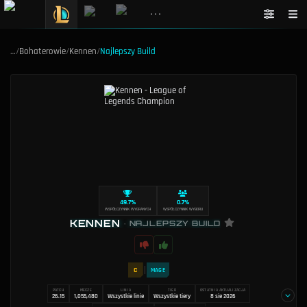
•••
…
/
Bohaterowie
/
Kennen
/
Najlepszy Build
49.7%
0.7%
WSPÓŁCZYNNIK WYGRANYCH
WSPÓŁCZYNNIK WYBORU
KENNEN
•
NAJLEPSZY BUILD
C
MAGE
PATCH
MECZE
LINIA
TIER
OSTATNIA AKTUALIZACJA
26.15
1,055,480
Wszystkie linie
Wszystkie tiery
8 sie 2026