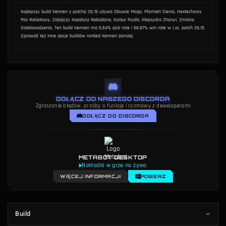
METODOLOGIA
AUTOR
Metodologia danych
Dakota Chinnick
Najlepszy build Kennen z patcha 26.15 używa Obuwie Maga, Płomień Cienia, Hextechowy
Pas Rakietowy, Zabójczy Kapelusz Rabadona, Kostur Pustki, Klepsydra Zhonyi, Zmiana
Dalekowidzenia. Ten build Kennen ma 5.64% pick rate i 56.67% win rate w LoL patch 26.15.
Sprawdź też inne opcje buildów ranked Kennen poniżej.
DOŁĄCZ DO NASZEGO DISCORDA
Zgłaszanie błędów, prośby o funkcje i rozmowy z deweloperami
DOŁĄCZ DO DISCORDA
METABOT DESKTOP
Nakładki w grze na żywo
WIĘCEJ INFORMACJI
POBIERZ
Build