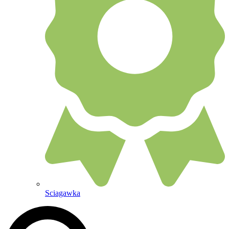
Sciagawka