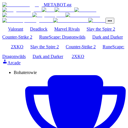
METABOT
.gg
•••
Valorant
Deadlock
Marvel Rivals
Slay the Spire 2
Counter-Strike 2
RuneScape: Dragonwilds
Dark and Darker
2XKO
Slay the Spire 2
Counter-Strike 2
RuneScape:
Dragonwilds
Dark and Darker
2XKO
Arcade
Bohaterowie