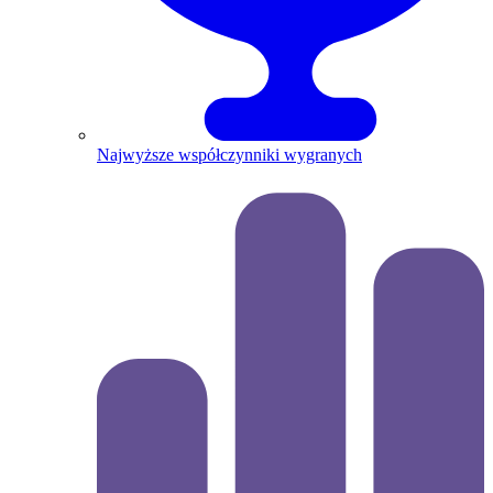
Najwyższe współczynniki wygranych