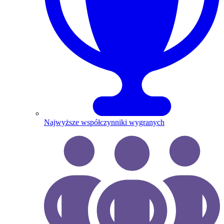
Najwyższe współczynniki wygranych