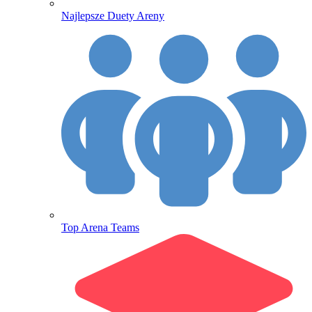
Najlepsze Duety Areny
Top Arena Teams