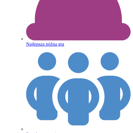
Najlepsza późna gra