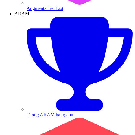
Augments Tier List
ARAM
Tuong ARAM hang dau