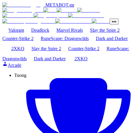
METABOT
.gg
•••
Valorant
Deadlock
Marvel Rivals
Slay the Spire 2
Counter-Strike 2
RuneScape: Dragonwilds
Dark and Darker
2XKO
Slay the Spire 2
Counter-Strike 2
RuneScape:
Dragonwilds
Dark and Darker
2XKO
Arcade
Tuong