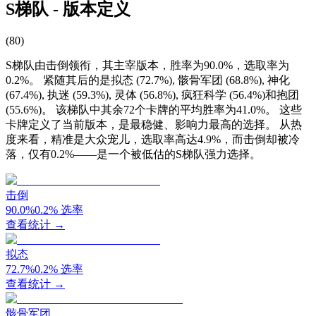
S梯队 - 版本定义
(
80
)
S梯队由击倒领衔，其主宰版本，胜率为90.0%，选取率为
0.2%。 紧随其后的是拟态 (72.7%), 骸骨军团 (68.8%), 神化
(67.4%), 执迷 (59.3%), 灵体 (56.8%), 疯狂科学 (56.4%)和抱团
(55.6%)。 该梯队中其余72个卡牌的平均胜率为41.0%。 这些
卡牌定义了当前版本，是最稳健、影响力最高的选择。 从热
度来看，精准是大众宠儿，选取率高达4.9%，而击倒却被冷
落，仅有0.2%——是一个被低估的S梯队强力选择。
击倒
90.0
%
0.2
%
选率
查看统计 →
拟态
72.7
%
0.2
%
选率
查看统计 →
骸骨军团