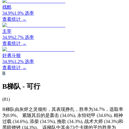
残酷
34.9
%
1.9
%
选率
查看统计 →
主宰
34.9
%
2.7
%
选率
查看统计 →
好勇斗狠
34.9
%
1.2
%
选率
查看统计 →
B
B梯队 - 可行
(
81
)
B梯队由灰烬之灵领衔，其表现挣扎，胜率为34.7%，选取率
为0.9%。 紧随其后的是轰击 (34.6%), 永恒铠甲 (34.6%), 精神
过载 (34.6%), 添柴 (34.5%), 挽歌 (34.3%), 战术大师 (34.3%)和
黑暗镣铐 (34.3%)。 该梯队中其余73个卡牌的平均胜率为