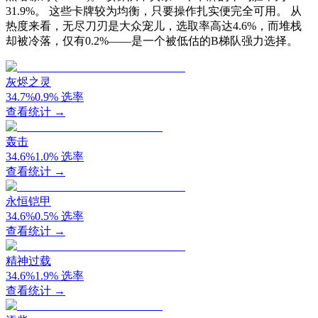
31.9%。 这些卡牌较为均衡，只要操作扎实便完全可用。 从
热度来看，无尽刀刃是大众宠儿，选取率高达4.6%，而堆栈
却被冷落，仅有0.2%——是一个被低估的B梯队强力选择。
灰烬之灵
34.7
%
0.9
%
选率
查看统计 →
轰击
34.6
%
1.0
%
选率
查看统计 →
永恒铠甲
34.6
%
0.5
%
选率
查看统计 →
精神过载
34.6
%
1.9
%
选率
查看统计 →