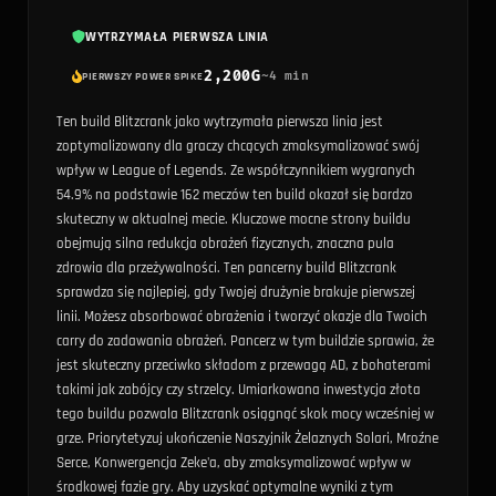
WYTRZYMAŁA PIERWSZA LINIA
2,200
G
~
4
min
PIERWSZY POWER SPIKE
Ten build Blitzcrank jako wytrzymała pierwsza linia jest
zoptymalizowany dla graczy chcących zmaksymalizować swój
wpływ w League of Legends. Ze współczynnikiem wygranych
54.9% na podstawie 162 meczów ten build okazał się bardzo
skuteczny w aktualnej mecie. Kluczowe mocne strony buildu
obejmują silna redukcja obrażeń fizycznych, znaczna pula
zdrowia dla przeżywalności. Ten pancerny build Blitzcrank
sprawdza się najlepiej, gdy Twojej drużynie brakuje pierwszej
linii. Możesz absorbować obrażenia i tworzyć okazje dla Twoich
carry do zadawania obrażeń. Pancerz w tym buildzie sprawia, że
jest skuteczny przeciwko składom z przewagą AD, z bohaterami
takimi jak zabójcy czy strzelcy. Umiarkowana inwestycja złota
tego buildu pozwala Blitzcrank osiągnąć skok mocy wcześniej w
grze. Priorytetyzuj ukończenie Naszyjnik Żelaznych Solari, Mroźne
Serce, Konwergencja Zeke'a, aby zmaksymalizować wpływ w
środkowej fazie gry. Aby uzyskać optymalne wyniki z tym