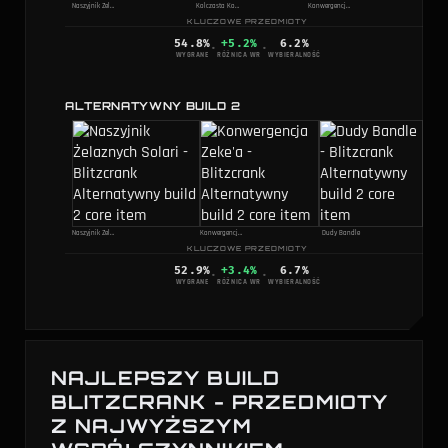
Naszyjnik Żelaznych Solari
Kolczasta Kolczuga
Konwergencja Zeke'a
KLUCZOWE PRZEDMIOTY
54.8
%
+5.2%
6.2
%
·
·
WYGRANE
RÓŻNICA WR
WYBIERALNOŚĆ
ALTERNATYWNY BUILD 2
Naszyjnik Żelaznych Solari
Konwergencja Zeke'a
Dudy Bandle
KLUCZOWE PRZEDMIOTY
52.9
%
+3.4%
6.7
%
·
·
WYGRANE
RÓŻNICA WR
WYBIERALNOŚĆ
NAJLEPSZY BUILD
BLITZCRANK - PRZEDMIOTY
Z NAJWYŻSZYM