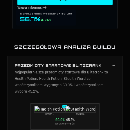
Więcej informacji
WSPÓŁCZYNNIK WYGRANYCH BUILDU
56.7%
▲ 7.6%
SZCZEGÓŁOWA ANALIZA BUILDU
PRZEDMIOTY STARTOWE BLITZCRANK
Najpopularniejsze przedmioty startowe dla Blitzcrank to
Health Potion, Health Potion, Stealth Ward ze
współczynnikiem wygranych 60.0% i współczynnikiem
wyboru 45.2%.
x
2
Health Potion
Stealth Ward
60.0
%
45.2
%
WYGRANE
WYBÓR