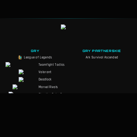
GRY
GRY PARTNERSKIE
League of Legends
Ark Survival Ascended
Teamfight Tactics
Valorant
Deadlock
Marvel Rivals
Slay the Spire 2
Counter-Strike 2
Palworld
MARVEL Tōkon
RuneScape:
Dragonwilds
Dark and Darker