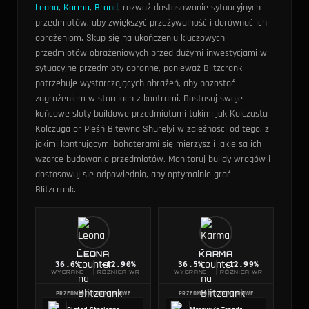
Leona
,
Karma
,
Brand
, rozważ dostosowanie sytuacyjnych
przedmiotów, aby zwiększyć przeżywalność i dorównać ich
obrażeniom.
Skup się na ukończeniu kluczowych
przedmiotów obrażeniowych przed dużymi inwestycjami w
sytuacyjne przedmioty obronne, ponieważ Blitzcrank
potrzebuje wystarczających obrażeń, aby pozostać
zagrożeniem w starciach z kontrami.
Dostosuj swoje
końcowe sloty buildowe przedmiotami takimi jak Kolczasta
Kolczuga or Pieśń Bitewna Shurelyi w zależności od tego, z
jakimi kontrującymi bohaterami się mierzysz i jakie są ich
wzorce budowania przedmiotów. Monitoruj buildy wrogów i
dostosowuj się odpowiednio, aby optymalnie grać
Blitzcrank.
LEONA
KARMA
36.6
%
-12.90%
36.5
%
-12.99%
WYGRANE
RÓŻNICA WR
WYGRANE
RÓŻNICA WR
PRZEDMIOTY COUNTEROWE
PRZEDMIOTY COUNTEROWE