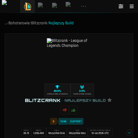
•••
…
/
Bohaterowie
/
Blitzcrank
/
Najlepszy Build
49.5%
2.5%
WSPÓŁCZYNNIK WYGRANYCH
WSPÓŁCZYNNIK WYBORU
BLITZCRANK
•
NAJLEPSZY BUILD
D
TANK
SUPPORT
PATCH
MECZE
LINIA
TIER
OSTATNIA AKTUALIZACJA
26.15
1,055,480
Wszystkie linie
Wszystkie tiery
10 sie 2026 UTC