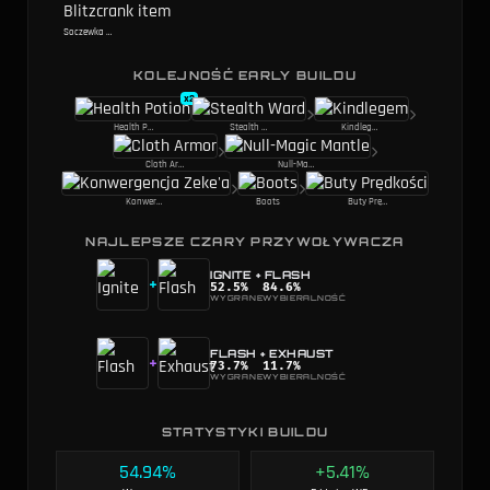
Soczewka Wyroczni
KOLEJNOŚĆ EARLY BUILDU
x
2
Health Potion
Stealth Ward
Kindlegem
Cloth Armor
Null-Magic Mantle
Konwergencja Zeke'a
Boots
Buty Prędkości
NAJLEPSZE CZARY PRZYWOŁYWACZA
IGNITE
+
FLASH
+
52.5
%
84.6
%
WYGRANE
WYBIERALNOŚĆ
FLASH
+
EXHAUST
+
73.7
%
11.7
%
WYGRANE
WYBIERALNOŚĆ
STATYSTYKI BUILDU
54.94%
+5.41%