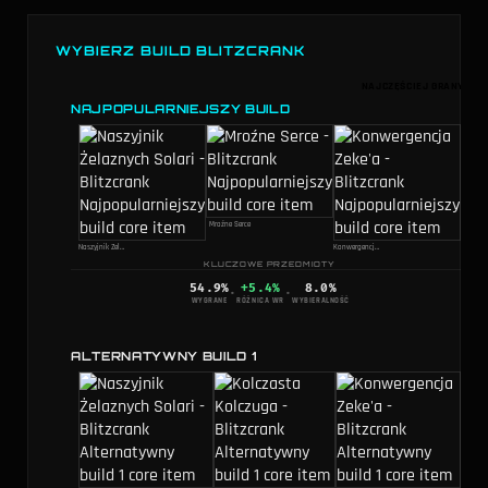
WYBIERZ BUILD BLITZCRANK
NAJCZĘŚCIEJ GRANY
NAJPOPULARNIEJSZY BUILD
Mroźne Serce
Naszyjnik Żelaznych Solari
Konwergencja Zeke'a
KLUCZOWE PRZEDMIOTY
54.9
%
+5.4%
8.0
%
·
·
WYGRANE
RÓŻNICA WR
WYBIERALNOŚĆ
ALTERNATYWNY BUILD 1