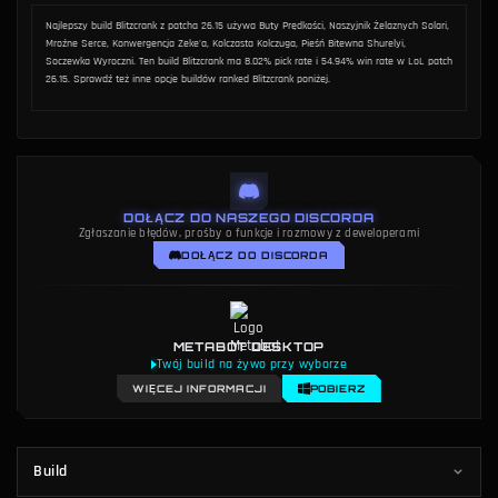
METODOLOGIA
AUTOR
Metodologia danych
Dakota Chinnick
Najlepszy build Blitzcrank z patcha 26.15 używa Buty Prędkości, Naszyjnik Żelaznych Solari,
Mroźne Serce, Konwergencja Zeke'a, Kolczasta Kolczuga, Pieśń Bitewna Shurelyi,
Soczewka Wyroczni. Ten build Blitzcrank ma 8.02% pick rate i 54.94% win rate w LoL patch
26.15. Sprawdź też inne opcje buildów ranked Blitzcrank poniżej.
DOŁĄCZ DO NASZEGO DISCORDA
Zgłaszanie błędów, prośby o funkcje i rozmowy z deweloperami
DOŁĄCZ DO DISCORDA
METABOT DESKTOP
Nakładki w grze na żywo
WIĘCEJ INFORMACJI
POBIERZ
Build