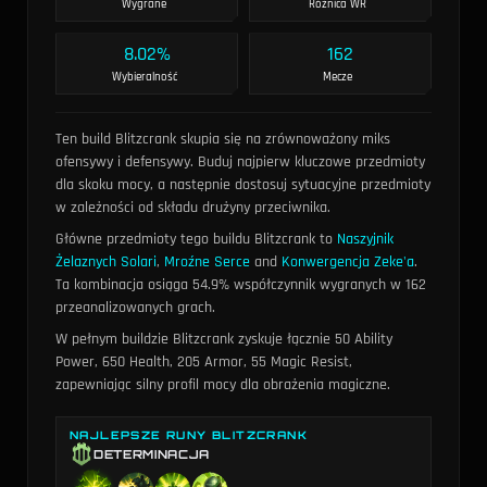
Wygrane
Różnica WR
8.02%
162
Wybieralność
Mecze
Ten build Blitzcrank skupia się na zrównoważony miks
ofensywy i defensywy. Buduj najpierw kluczowe przedmioty
dla skoku mocy, a następnie dostosuj sytuacyjne przedmioty
w zależności od składu drużyny przeciwnika.
Główne przedmioty tego buildu Blitzcrank to
Naszyjnik
Żelaznych Solari
,
Mroźne Serce
and
Konwergencja Zeke'a
.
Ta kombinacja osiąga 54.9% współczynnik wygranych w 162
przeanalizowanych grach.
W pełnym buildzie Blitzcrank zyskuje łącznie 50 Ability
Power, 650 Health, 205 Armor, 55 Magic Resist,
zapewniając silny profil mocy dla obrażenia magiczne.
NAJLEPSZE RUNY BLITZCRANK
DETERMINACJA