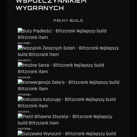
WSPÓŁCZYNNIKIEM
WYGRANYCH
PEŁNY BUILD
Buty Prędkości
Naszyjnik Żelaznych Solari
Mroźne Serce
Konwergencja Zeke'a
Kolczasta Kolczuga
Pieśń Bitewna Shurelyi