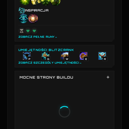
INSPIRACJA
ZOBACZ PEŁNE RUNY
→
UMIEJĘTNOŚCI BLITZCRANK
P
Q
W
E
R
ZOBACZ SZCZEGÓŁY UMIEJĘTNOŚCI
→
MOCNE STRONY BUILDU
Siła buildu Blitzcrank na podstawie wybranych
przedmiotów w porównaniu ze wszystkimi buildami
wśród wszystkich bohaterów. Najsilniejszy w:
Odporność fizyczna, Odporność na magię. Słabszy w:
Efektywność złota, Obrażenia fizyczne.