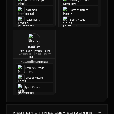
Plated Steelcaps
Mercury's Treads
Thornmail
Force of Nature
Frozen Heart
Spirit Visage
BRAND
37.0
%
-12.49%
WYGRANE
RÓŻNICA WR
PRZEDMIOTY COUNTEROWE
Mercury's Treads
Force of Nature
Spirit Visage
KIEDY GRAĆ TYM BUILDEM BLITZCRANK