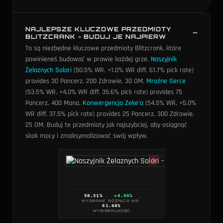
NAJLEPSZE KLUCZOWE PRZEDMIOTY
BLITZCRANK - BUDUJ JE NAJPIERW
To są niezbędne kluczowe przedmioty Blitzcrank, które
powinieneś budować w prawie każdej grze.
Naszyjnik
Żelaznych Solari
(50.5% WR, +1.0% WR diff, 61.7% pick rate)
provides 30 Pancerz, 200 Zdrowie, 30 OM
.
Mroźne Serce
(53.5% WR, +4.0% WR diff, 35.6% pick rate) provides 75
Pancerz, 400 Mana
.
Konwergencja Zeke'a
(54.5% WR, +5.0%
WR diff, 37.5% pick rate) provides 25 Pancerz, 300 Zdrowie,
25 OM
. Buduj te przedmioty jak najszybciej, aby osiągnąć
skok mocy i zmaksymalizować swój wpływ.
S
50.51
%
+0.98%
·
·
WYGRANE
RÓŻNICA WR
61.68
%
WYBIERALNOŚĆ