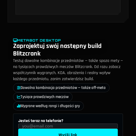
METABOT DESKTOP
Zaprojektuj swój następny build
Blitzcrank
Testuj dowolne kombinacje przedmiotów — także spoza mety —
na tysiącach prawdziwych meczów Blitzcrank. Od razu zobacz
współczynnik wygranych, KDA, obrażenia i realny wpływ
każdego przedmiotu, zanim zatwierdzisz build.
Dowolna kombinacja przedmiotów — także off-meta
Tysiące prawdziwych meczów
Wygrane według rangi i długości gry
Jesteś teraz na telefonie?
Wyślij link