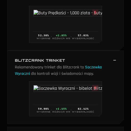
S
But
1,000
52.38
%
+2.85%
57.83
%
·
·
WYGRANE
RÓŻNICA WR
WYBIERALNOŚĆ
BLITZCRANK TRINKET
Rekomendowany trinket dla Blitzcrank to
Soczewka
Wyroczni
dla kontroli wizji i świadomości mapy.
S
50.98
%
+1.45%
82.42
%
·
·
WYGRANE
RÓŻNICA WR
WYBIERALNOŚĆ