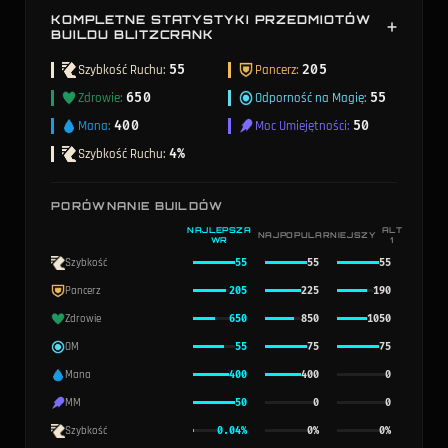
KOMPLETNE STATYSTYKI PRZEDMIOTÓW
BUILDU BLITZCRANK
Połączone statystyki ze wszystkich przedmiotów w tym
Szybkość Ruchu
:
55
Pancerz
:
205
buildzie Blitzcrank.
Zdrowie
:
650
Odporność na Magię
:
55
Mana
:
400
Moc Umiejętności
:
50
Szybkość Ruchu
:
4%
PORÓWNANIE BUILDÓW
NAJLEPSZA
ALT
NAJPOPULARNIEJSZY
WR
1
Szybkość
55
55
55
Pancerz
205
225
190
Zdrowie
650
850
1050
OM
55
75
75
Mana
400
400
0
MM
50
0
0
Szybkość
0.04%
0%
0%