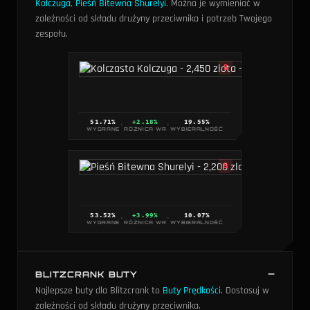
Kolczuga
,
Pieśń Bitewna Shurelyi
. Można je wymieniać w
zależności od składu drużyny przeciwnika i potrzeb Twojego
zespołu.
S
51.71
%
+2.18%
19.55
%
·
·
WYGRANE
RÓŻNICA WR
WYBIERALNOŚĆ
S
53.52
%
+3.99%
10.07
%
·
·
WYGRANE
RÓŻNICA WR
WYBIERALNOŚĆ
BLITZCRANK BUTY
Najlepsze buty dla Blitzcrank to
Buty Prędkości
. Dostosuj w
zależności od składu drużyny przeciwnika.