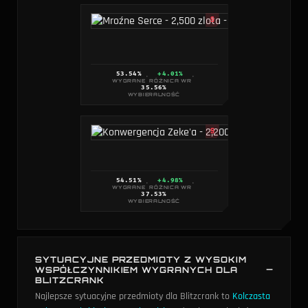
S
53.54
%
+4.01%
·
·
WYGRANE
RÓŻNICA WR
35.56
%
WYBIERALNOŚĆ
S
54.51
%
+4.98%
·
·
WYGRANE
RÓŻNICA WR
37.53
%
WYBIERALNOŚĆ
SYTUACYJNE PRZEDMIOTY Z WYSOKIM
WSPÓŁCZYNNIKIEM WYGRANYCH DLA
BLITZCRANK
Najlepsze sytuacyjne przedmioty dla Blitzcrank to
Kolczasta