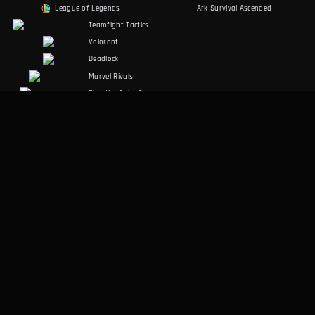
League of Legends
Ark Survival Ascended
Teamfight Tactics
Valorant
Deadlock
Marvel Rivals
Slay the Spire 2
Counter-Strike 2
Palworld
RuneScape:
Dragonwilds
Dark and Darker
SPOŁECZNOŚĆ
PRAWNE
Discord
Warunki korzystania
Facebook
Polityka prywatności
Twitter
RÓŻNE
Aplikacja desktopowa