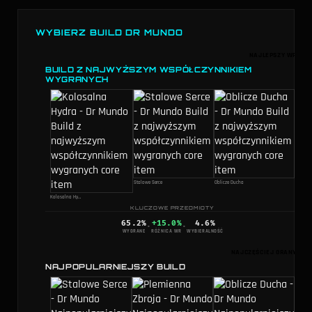
WYBIERZ BUILD DR MUNDO
NAJLEPSZY WR
BUILD Z NAJWYŻSZYM WSPÓŁCZYNNIKIEM
WYGRANYCH
Stalowe Serce
Oblicze Ducha
Kolosalna Hydra
KLUCZOWE PRZEDMIOTY
65.2
%
+15.0%
4.6
%
·
·
WYGRANE
RÓŻNICA WR
WYBIERALNOŚĆ
NAJCZĘŚCIEJ GRANY
NAJPOPULARNIEJSZY BUILD