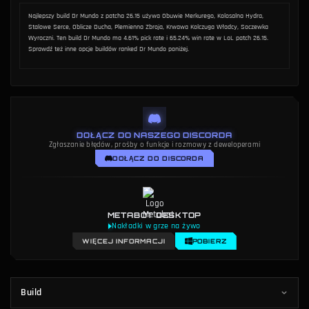
METODOLOGIA
AUTOR
Metodologia danych
Dakota Chinnick
Najlepszy build Dr Mundo z patcha 26.15 używa Obuwie Merkurego, Kolosalna Hydra,
Stalowe Serce, Oblicze Ducha, Plemienna Zbroja, Krwawa Kolczuga Władcy, Soczewka
Wyroczni. Ten build Dr Mundo ma 4.61% pick rate i 65.24% win rate w LoL patch 26.15.
Sprawdź też inne opcje buildów ranked Dr Mundo poniżej.
DOŁĄCZ DO NASZEGO DISCORDA
Zgłaszanie błędów, prośby o funkcje i rozmowy z deweloperami
DOŁĄCZ DO DISCORDA
METABOT DESKTOP
Nakładki w grze na żywo
WIĘCEJ INFORMACJI
POBIERZ
Build