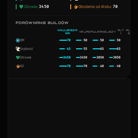
buildzie Dr Mundo.
Zdrowie
:
3450
Obrażenia od Ataku
:
70
PORÓWNANIE BUILDÓW
NAJLEPSZA
ALT
ALT
NAJPOPULARNIEJSZY
WR
1
2
OM
70
50
50
50
Szybkość
45
55
65
65
Zdrowie
3450
3450
3050
3050
AO
70
70
40
40