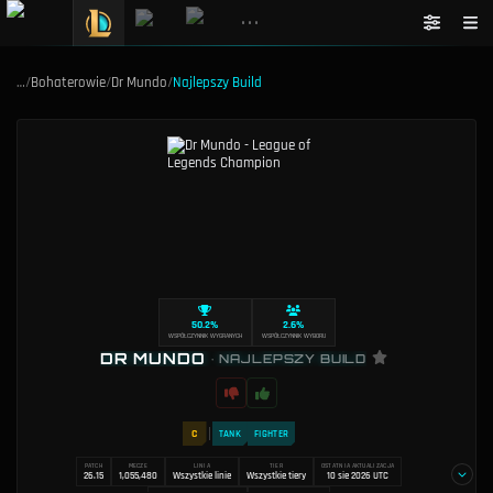
•••
…
/
Bohaterowie
/
Dr Mundo
/
Najlepszy Build
50.2%
2.6%
WSPÓŁCZYNNIK WYGRANYCH
WSPÓŁCZYNNIK WYBORU
DR MUNDO
•
NAJLEPSZY BUILD
C
TANK
FIGHTER
PATCH
MECZE
LINIA
TIER
OSTATNIA AKTUALIZACJA
26.15
1,055,480
Wszystkie linie
Wszystkie tiery
10 sie 2026 UTC