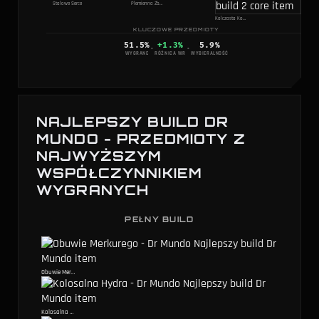
Stalowe Serce
Plemienna Zbroja
Kolczasta Kolczuga
KLUCZOWE PRZEDMIOTY
51.5
%
+1.3%
5.9
%
·
·
WYGRANE
RÓŻNICA WR
WYBIERALNOŚĆ
NAJLEPSZY BUILD DR
MUNDO - PRZEDMIOTY Z
NAJWYŻSZYM
WSPÓŁCZYNNIKIEM
WYGRANYCH
PEŁNY BUILD
Obuwie Merkurego
Kolosalna Hydra