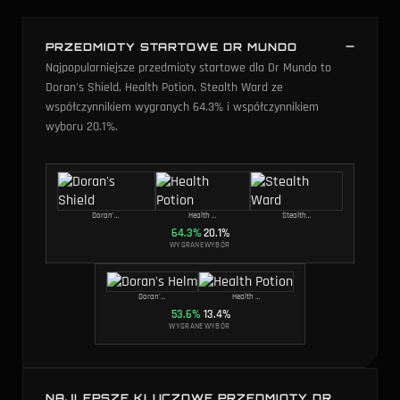
PRZEDMIOTY STARTOWE DR MUNDO
Najpopularniejsze przedmioty startowe dla Dr Mundo to
Doran's Shield, Health Potion, Stealth Ward ze
współczynnikiem wygranych 64.3% i współczynnikiem
wyboru 20.1%.
Doran's Shield
Health Potion
Stealth Ward
64.3
%
20.1
%
WYGRANE
WYBÓR
Doran's Helm
Health Potion
53.6
%
13.4
%
WYGRANE
WYBÓR
NAJLEPSZE KLUCZOWE PRZEDMIOTY DR