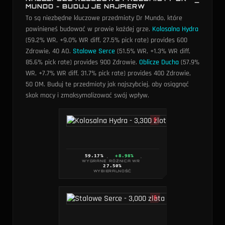
MUNDO - BUDUJ JE NAJPIERW
To są niezbędne kluczowe przedmioty Dr Mundo, które
powinieneś budować w prawie każdej grze.
Kolosalna Hydra
(59.2% WR, +9.0% WR diff, 27.5% pick rate) provides 600
Zdrowie, 40 AO
.
Stalowe Serce
(51.5% WR, +1.3% WR diff,
85.6% pick rate) provides 900 Zdrowie
.
Oblicze Ducha
(57.9%
WR, +7.7% WR diff, 31.7% pick rate) provides 400 Zdrowie,
50 OM
. Buduj te przedmioty jak najszybciej, aby osiągnąć
skok mocy i zmaksymalizować swój wpływ.
S
59.17
%
+8.98%
·
·
WYGRANE
RÓŻNICA WR
27.50
%
WYBIERALNOŚĆ
S