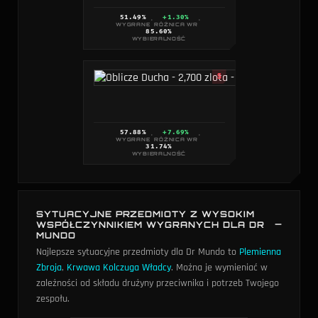
51.49
%
+1.30%
·
·
WYGRANE
RÓŻNICA WR
85.60
%
WYBIERALNOŚĆ
S
57.88
%
+7.69%
·
·
WYGRANE
RÓŻNICA WR
31.74
%
WYBIERALNOŚĆ
SYTUACYJNE PRZEDMIOTY Z WYSOKIM
WSPÓŁCZYNNIKIEM WYGRANYCH DLA DR
MUNDO
Najlepsze sytuacyjne przedmioty dla Dr Mundo to
Plemienna
Zbroja
,
Krwawa Kolczuga Władcy
. Można je wymieniać w
zależności od składu drużyny przeciwnika i potrzeb Twojego
zespołu.