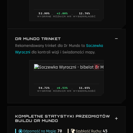
1
52.99
%
+2.80%
12.76
%
·
·
WYGRANE
RÓŻNICA WR
WYBIERALNOŚĆ
DR MUNDO TRINKET
Rekomendowany trinket dla Dr Mundo to
Soczewka
Wyroczni
dla kontroli wizji i świadomości mapy.
S
56.72
%
+6.53%
11.65
%
·
·
WYGRANE
RÓŻNICA WR
WYBIERALNOŚĆ
KOMPLETNE STATYSTYKI PRZEDMIOTÓW
BUILDU DR MUNDO
Połączone statystyki ze wszystkich przedmiotów w tym
Odporność na Magię
:
70
Szybkość Ruchu
:
45