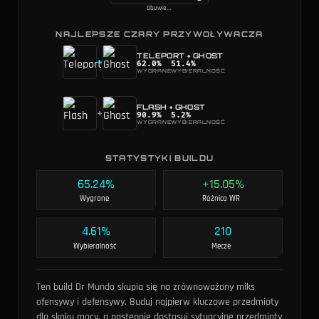
Obuwie Merkurego
NAJLEPSZE CZARY PRZYWOŁYWACZA
TELEPORT
+
GHOST
+
62.0
%
51.4
%
WYGRANE
WYBIERALNOŚĆ
FLASH
+
GHOST
+
90.9
%
5.2
%
WYGRANE
WYBIERALNOŚĆ
STATYSTYKI BUILDU
65.24%
+15.05%
Wygrane
Różnica WR
4.61%
210
Wybieralność
Mecze
Ten build Dr Mundo skupia się na zrównoważony miks
ofensywy i defensywy. Buduj najpierw kluczowe przedmioty
dla skoku mocy, a następnie dostosuj sytuacyjne przedmioty