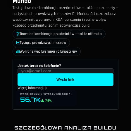
Mundo
Testuj dowolne kombinacje przedmiotów — także spoza mety —
na tysiącach prawdziwych meczów Dr Mundo. Od razu zobacz
współczynnik wygranych, KDA, obrażenia i realny wpływ
każdego przedmiotu, zanim zatwierdzisz build.
Dowolna kombinacja przedmiotów — także off-meta
Tysiące prawdziwych meczów
Wygrane według rangi i długości gry
Jesteś teraz na telefonie?
Wyślij link
Więcej informacji
WSPÓŁCZYNNIK WYGRANYCH BUILDU
56.7%
▲ 7.6%
SZCZEGÓŁOWA ANALIZA BUILDU