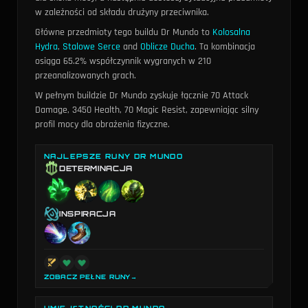
w zależności od składu drużyny przeciwnika.
Główne przedmioty tego buildu Dr Mundo to
Kolosalna
Hydra
,
Stalowe Serce
and
Oblicze Ducha
. Ta kombinacja
osiąga 65.2% współczynnik wygranych w 210
przeanalizowanych grach.
W pełnym buildzie Dr Mundo zyskuje łącznie 70 Attack
Damage, 3450 Health, 70 Magic Resist, zapewniając silny
profil mocy dla obrażenia fizyczne.
NAJLEPSZE RUNY DR MUNDO
DETERMINACJA
INSPIRACJA
ZOBACZ PEŁNE RUNY
→
UMIEJĘTNOŚCI DR MUNDO