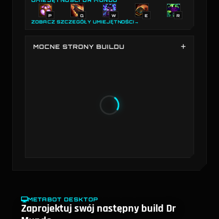
P
Q
W
E
R
ZOBACZ SZCZEGÓŁY UMIEJĘTNOŚCI
→
MOCNE STRONY BUILDU
Siła buildu Dr Mundo na podstawie wybranych
przedmiotów w porównaniu ze wszystkimi buildami
wśród wszystkich bohaterów. Najsilniejszy w: Zdrowie,
Efektywność złota, Odporność na magię. Słabszy w:
Odporność fizyczna, Obrażenia magiczne.
METABOT DESKTOP
Zaprojektuj swój następny build Dr