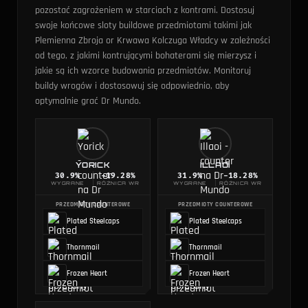
pozostać zagrożeniem w starciach z kontrami.
Dostosuj
swoje końcowe sloty buildowe przedmiotami takimi jak
Plemienna Zbroja or Krwawa Kolczuga Władcy w zależności
od tego, z jakimi kontrującymi bohaterami się mierzysz i
jakie są ich wzorce budowania przedmiotów. Monitoruj
buildy wrogów i dostosowuj się odpowiednio, aby
optymalnie grać Dr Mundo.
YORICK
ILLAOI
30.9
%
-19.28%
31.9
%
-18.28%
WYGRANE
RÓŻNICA WR
WYGRANE
RÓŻNICA WR
PRZEDMIOTY COUNTEROWE
PRZEDMIOTY COUNTEROWE
Plated Steelcaps
Plated Steelcaps
Thornmail
Thornmail
Frozen Heart
Frozen Heart