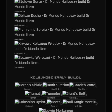
Stalowe Serce
Oblicze Ducha
Plemienna Zbroja
Krwawa Kolczuga Władcy
Soczewka Wyroczni
KOLEJNOŚĆ EARLY BUILDU
Doran's Shield
Health Potion
Stealth Ward
Tiamat
Tunneler
Giant's Belt
Kolosalna Hydra
Boots
Null-Magic Mantle