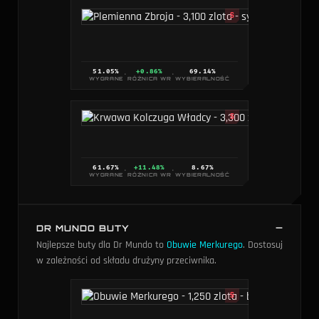
S
51.05
%
+0.86%
69.14
%
·
·
WYGRANE
RÓŻNICA WR
WYBIERALNOŚĆ
S
61.67
%
+11.48%
8.67
%
·
·
WYGRANE
RÓŻNICA WR
WYBIERALNOŚĆ
DR MUNDO BUTY
Najlepsze buty dla Dr Mundo to
Obuwie Merkurego
. Dostosuj
w zależności od składu drużyny przeciwnika.
S