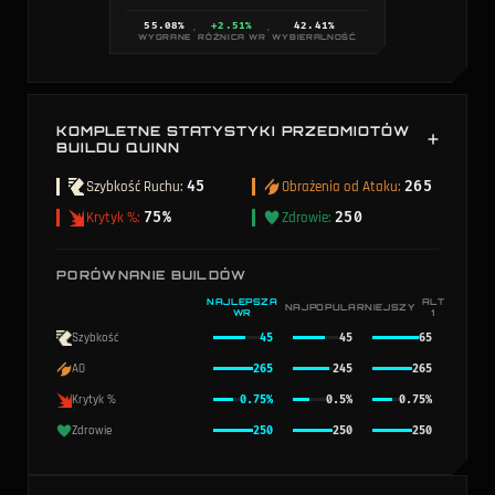
55.08
%
+2.51%
42.41
%
·
·
WYGRANE
RÓŻNICA WR
WYBIERALNOŚĆ
KOMPLETNE STATYSTYKI PRZEDMIOTÓW
BUILDU QUINN
Połączone statystyki ze wszystkich przedmiotów w tym
Szybkość Ruchu
:
45
Obrażenia od Ataku
:
265
buildzie Quinn.
Krytyk %
:
75%
Zdrowie
:
250
PORÓWNANIE BUILDÓW
NAJLEPSZA
ALT
NAJPOPULARNIEJSZY
WR
1
Szybkość
45
45
65
AO
265
245
265
Krytyk %
0.75%
0.5%
0.75%
Zdrowie
250
250
250