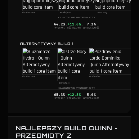
Bluźniercza Hydra
Kolekcjoner
Ostrze Nocy
KLUCZOWE PRZEDMIOTY
64.2
%
+11.6%
7.2
%
·
·
WYGRANE
RÓŻNICA WR
WYBIERALNOŚĆ
ALTERNATYWNY BUILD 1
Bluźniercza Hydra
Pozdrowienia Lorda Dominika
Ostrze Nocy
KLUCZOWE PRZEDMIOTY
65.3
%
+12.8%
5.0
%
·
·
WYGRANE
RÓŻNICA WR
WYBIERALNOŚĆ
NAJLEPSZY BUILD QUINN -
PRZEDMIOTY Z