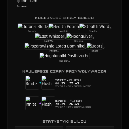
Soczewka Wyroczni
KOLEJNOŚĆ EARLY BUILDU
Doran's Blade
Health Potion
Stealth Ward
Last Whisper
Noonquiver
Pozdrowienia Lorda Dominika
Boots
Nagolenniki Pasibrzucha
NAJLEPSZE CZARY PRZYWOŁYWACZA
SMITE
+
FLASH
+
66.3
%
72.4
%
WYGRANE
WYBIERALNOŚĆ
IGNITE
+
FLASH
+
70.2
%
26.4
%
WYGRANE
WYBIERALNOŚĆ
STATYSTYKI BUILDU