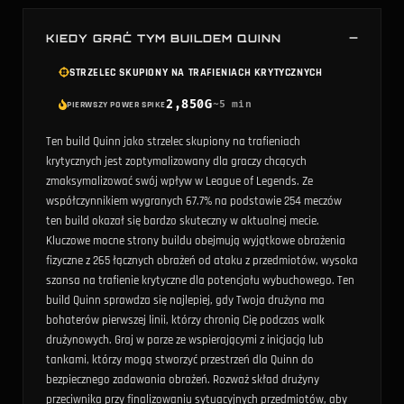
KIEDY GRAĆ TYM BUILDEM QUINN
STRZELEC SKUPIONY NA TRAFIENIACH KRYTYCZNYCH
2,850
G
~
5
min
PIERWSZY POWER SPIKE
Ten build Quinn jako strzelec skupiony na trafieniach
krytycznych jest zoptymalizowany dla graczy chcących
zmaksymalizować swój wpływ w League of Legends. Ze
współczynnikiem wygranych 67.7% na podstawie 254 meczów
ten build okazał się bardzo skuteczny w aktualnej mecie.
Kluczowe mocne strony buildu obejmują wyjątkowe obrażenia
fizyczne z 265 łącznych obrażeń od ataku z przedmiotów, wysoka
szansa na trafienie krytyczne dla potencjału wybuchowego. Ten
build Quinn sprawdza się najlepiej, gdy Twoja drużyna ma
bohaterów pierwszej linii, którzy chronią Cię podczas walk
drużynowych. Graj w parze ze wspierającymi z inicjacją lub
tankami, którzy mogą stworzyć przestrzeń dla Quinn do
bezpiecznego zadawania obrażeń. Rozważ skład drużyny
przeciwnika przy finalizowaniu sytuacyjnych przedmiotów, aby