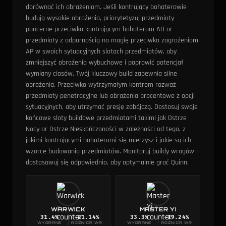
dorównać ich obrażeniom.
Jeśli kontrujący bohaterowie
budują wysokie obrażenia, priorytetyzuj przedmioty
pancerne przeciwko kontrującym bohaterom AD or
przedmioty z odpornością na magię przeciwko zagrożeniom
AP w swoich sytuacyjnych slotach przedmiotów, aby
zmniejszyć obrażenia wybuchowe i poprawić potencjał
wymiany ciosów.
Twój kluczowy build zapewnia silne
obrażenia. Przeciwko wytrzymałym kontrom rozważ
przedmioty penetracyjne lub obrażenia procentowe z opcji
sytuacyjnych, aby utrzymać presję zabójczą.
Dostosuj swoje
końcowe sloty buildowe przedmiotami takimi jak Ostrze
Nocy or Ostrze Nieskończoności w zależności od tego, z
jakimi kontrującymi bohaterami się mierzysz i jakie są ich
wzorce budowania przedmiotów. Monitoruj buildy wrogów i
dostosowuj się odpowiednio, aby optymalnie grać Quinn.
WARWICK
MASTER YI
31.4
%
-21.14%
33.3
%
-19.24%
WYGRANE
RÓŻNICA WR
WYGRANE
RÓŻNICA WR