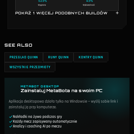
53.9%
4.9%
Wygrane
Wybieralność
POKAŻ 1 WIĘCEJ PODOBNYCH BUILDÓW
Bohaterowie, którzy używają podobnych kluczowych
przedmiotów do Quinn. Te buildy dzielą co najmniej 2
kluczowe przedmioty z aktualnym najlepszy build quinn i
mogą mieć podobne style gry i skoki mocy.
SEE ALSO
PRZEGLAD QUINN
RUNY QUINN
KONTRY QUINN
WSZYSTKIE PRZEDMIOTY
Akshan
KLUCZOWE PRZEDMIOTY
METABOT DESKTOP
Zainstaluj MetaBota na swoim PC
54.5%
6.3%
Aplikacja desktopowa działa tylko na Windowsie — wyślij sobie link i
Wygrane
Wybieralność
zainstaluj ją przy komputerze.
Nakładki na żywo podczas gry
Każdy mecz zapisywany automatycznie
Analizy i coaching AI po meczu