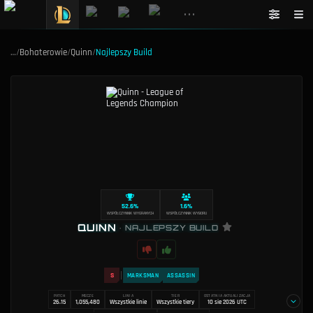
•••
…
/
Bohaterowie
/
Quinn
/
Najlepszy Build
52.6%
1.6%
WSPÓŁCZYNNIK WYGRANYCH
WSPÓŁCZYNNIK WYBORU
QUINN
•
NAJLEPSZY BUILD
S
MARKSMAN
ASSASSIN
PATCH
MECZE
LINIA
TIER
OSTATNIA AKTUALIZACJA
26.15
1,055,480
Wszystkie linie
Wszystkie tiery
10 sie 2026 UTC