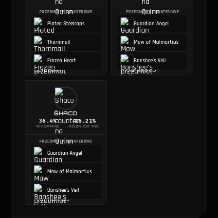
PRZEDMIOTY COUNTEROWE
PRZEDMIOTY COUNTEROWE
Plated Steelcaps
Guardian Angel
Thornmail
Maw of Malmortius
Frozen Heart
Banshee's Veil
SHACO
36.4
%
-16.21%
WYGRANE
RÓŻNICA WR
PRZEDMIOTY COUNTEROWE
Guardian Angel
Maw of Malmortius
Banshee's Veil