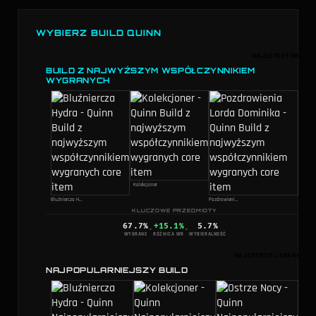
WYBIERZ BUILD QUINN
NAJLEPSZY WR
BUILD Z NAJWYŻSZYM WSPÓŁCZYNNIKIEM
WYGRANYCH
Kolekcjoner
Bluźniercza Hydra
Pozdrowienia Lorda Dominika
KLUCZOWE PRZEDMIOTY
67.7
%
+15.1%
5.7
%
·
·
WYGRANE
RÓŻNICA WR
WYBIERALNOŚĆ
NAJCZĘŚCIEJ GRANY
NAJPOPULARNIEJSZY BUILD