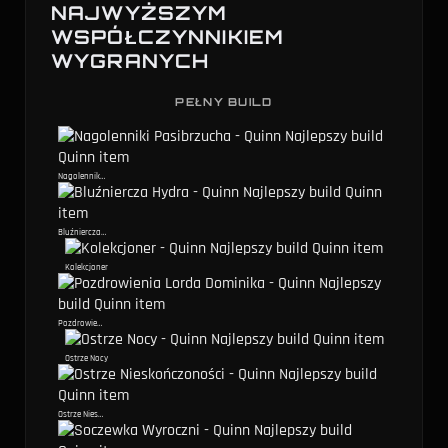
NAJWYŻSZYM
WSPÓŁCZYNNIKIEM
WYGRANYCH
PEŁNY BUILD
Nagolenniki Pasibrzucha
Bluźniercza Hydra
Kolekcjoner
Pozdrowienia Lorda Dominika
Ostrze Nocy
Ostrze Nieskończoności