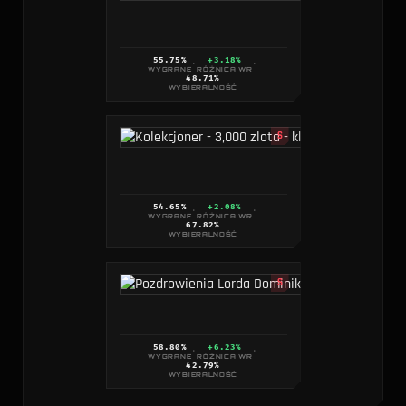
55.75
%
+3.18%
·
·
WYGRANE
RÓŻNICA WR
48.71
%
WYBIERALNOŚĆ
S
54.65
%
+2.08%
·
·
WYGRANE
RÓŻNICA WR
67.82
%
WYBIERALNOŚĆ
S
58.80
%
+6.23%
·
·
WYGRANE
RÓŻNICA WR
42.79
%
WYBIERALNOŚĆ