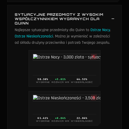
SYTUACYJNE PRZEDMIOTY Z WYSOKIM
WSPÓŁCZYNNIKIEM WYGRANYCH DLA
QUINN
Najlepsze sytuacyjne przedmioty dla Quinn to
Ostrze Nocy
,
Ostrze Nieskończoności
. Można je wymieniać w zależności
od składu drużyny przeciwnika i potrzeb Twojego zespołu.
S
58.38
%
+5.81%
44.53
%
·
·
WYGRANE
RÓŻNICA WR
WYBIERALNOŚĆ
S
61.41
%
+8.84%
22.84
%
·
·
WYGRANE
RÓŻNICA WR
WYBIERALNOŚĆ