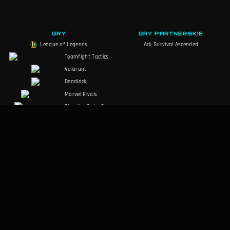
GRY
GRY PARTNERSKIE
League of Legends
Ark Survival Ascended
Teamfight Tactics
Valorant
Deadlock
Marvel Rivals
Slay the Spire 2
Counter-Strike 2
Palworld
MARVEL Tōkon
RuneScape:
Dragonwilds
Dark and Darker
SPOŁECZNOŚĆ
PRAWNE
Discord
Warunki korzystania
Facebook
Polityka prywatności