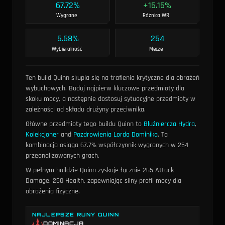
67.72%
+15.15%
Wygrane
Różnica WR
5.68%
254
Wybieralność
Mecze
Ten build Quinn skupia się na trafienia krytyczne dla obrażeń
wybuchowych. Buduj najpierw kluczowe przedmioty dla
skoku mocy, a następnie dostosuj sytuacyjne przedmioty w
zależności od składu drużyny przeciwnika.
Główne przedmioty tego buildu Quinn to
Bluźniercza Hydra
,
Kolekcjoner
and
Pozdrowienia Lorda Dominika
. Ta
kombinacja osiąga 67.7% współczynnik wygranych w 254
przeanalizowanych grach.
W pełnym buildzie Quinn zyskuje łącznie 265 Attack
Damage, 250 Health, zapewniając silny profil mocy dla
obrażenia fizyczne.
NAJLEPSZE RUNY QUINN
DOMINACJA