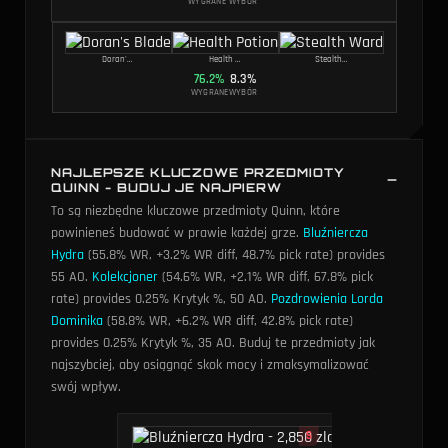
WYGRANE
WYBÓR
Doran's Blade
Health Potion
Stealth Ward
76.2
%
8.3
%
WYGRANE
WYBÓR
NAJLEPSZE KLUCZOWE PRZEDMIOTY
QUINN - BUDUJ JE NAJPIERW
To są niezbędne kluczowe przedmioty Quinn, które
powinieneś budować w prawie każdej grze.
Bluźniercza
Hydra
(55.8% WR, +3.2% WR diff, 48.7% pick rate) provides
55 AO
.
Kolekcjoner
(54.6% WR, +2.1% WR diff, 67.8% pick
rate) provides 0.25% Krytyk %, 50 AO
.
Pozdrowienia Lorda
Dominika
(58.8% WR, +6.2% WR diff, 42.8% pick rate)
provides 0.25% Krytyk %, 35 AO
. Buduj te przedmioty jak
najszybciej, aby osiągnąć skok mocy i zmaksymalizować
swój wpływ.
S