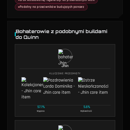
Podatny na przeciwników budujących pancerz
Bohaterowie z podobnymi buildami
do Quinn
Jhin
KLUCZOWE PRZEDMIOTY
57.1%
5.6%
Wygrane
Wybieralność