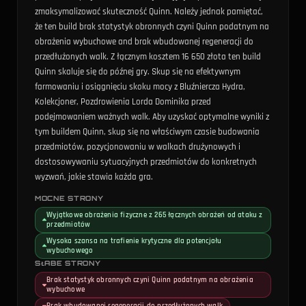
zmaksymalizować skuteczność Quinn. Należy jednak pamiętać,
że ten build brak statystyk obronnych czyni Quinn podatnym na
obrażenia wybuchowe and brak wbudowanej regeneracji do
przedłużonych walk. Z łącznym kosztem 16 650 złota ten build
Quinn skaluje się do późnej gry. Skup się na efektywnym
farmowaniu i osiągnięciu skoku mocy z Bluźniercza Hydra,
Kolekcjoner, Pozdrowienia Lorda Dominika przed
podejmowaniem ważnych walk. Aby uzyskać optymalne wyniki z
tym buildem Quinn, skup się na właściwym czasie budowania
przedmiotów, pozycjonowaniu w walkach drużynowych i
dostosowywaniu sytuacyjnych przedmiotów do konkretnych
wyzwań, jakie stawia każda gra.
MOCNE STRONY
Wyjątkowe obrażenia fizyczne z 265 łącznych obrażeń od ataku z
przedmiotów
Wysoka szansa na trafienie krytyczne dla potencjału
wybuchowego
SŁABE STRONY
Brak statystyk obronnych czyni Quinn podatnym na obrażenia
wybuchowe
Brak wbudowanej regeneracji do przedłużonych walk