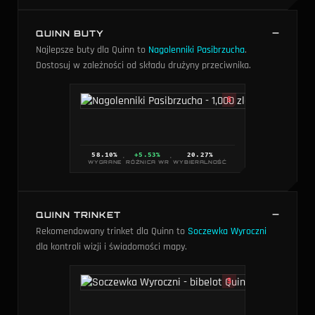
QUINN BUTY
Najlepsze buty dla Quinn to
Nagolenniki Pasibrzucha
.
Dostosuj w zależności od składu drużyny przeciwnika.
S
58.10
%
+5.53%
20.27
%
·
·
WYGRANE
RÓŻNICA WR
WYBIERALNOŚĆ
QUINN TRINKET
Rekomendowany trinket dla Quinn to
Soczewka Wyroczni
dla kontroli wizji i świadomości mapy.
S