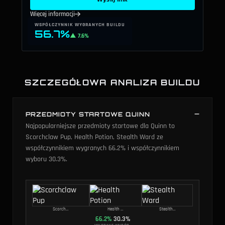
Więcej informacji
WSPÓŁCZYNNIK WYGRANYCH BUILDU
56.7%
▲ 7.6%
SZCZEGÓŁOWA ANALIZA BUILDU
PRZEDMIOTY STARTOWE QUINN
Najpopularniejsze przedmioty startowe dla Quinn to
Scorchclaw Pup, Health Potion, Stealth Ward ze
współczynnikiem wygranych 66.2% i współczynnikiem
wyboru 30.3%.
Scorchclaw Pup
Health Potion
Stealth Ward
66.2
%
30.3
%