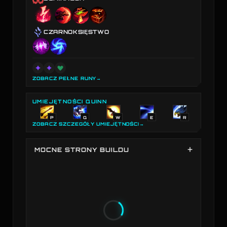
CZARNOKSIĘSTWO
ZOBACZ PEŁNE RUNY
→
UMIEJĘTNOŚCI QUINN
P
Q
W
E
R
ZOBACZ SZCZEGÓŁY UMIEJĘTNOŚCI
→
MOCNE STRONY BUILDU
Siła buildu Quinn na podstawie wybranych
przedmiotów w porównaniu ze wszystkimi buildami
wśród wszystkich bohaterów. Najsilniejszy w:
Efektywność złota, Obrażenia fizyczne. Słabszy w:
Odporność fizyczna, Odporność na magię, Obrażenia
magiczne.