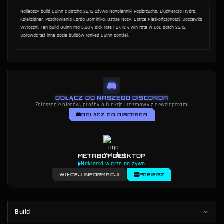
METODOLOGIA
AUTOR
Metodologia danych
Dakota Chinnick
Najlepszy build Quinn z patcha 26.15 używa Nagolenniki Pasibrzucha, Bluźniercza Hydra,
Kolekcjoner, Pozdrowienia Lorda Dominika, Ostrze Nocy, Ostrze Nieskończoności, Soczewka
Wyroczni. Ten build Quinn ma 5.68% pick rate i 67.72% win rate w LoL patch 26.15.
Sprawdź też inne opcje buildów ranked Quinn poniżej.
DOŁĄCZ DO NASZEGO DISCORDA
Zgłaszanie błędów, prośby o funkcje i rozmowy z deweloperami
DOŁĄCZ DO DISCORDA
METABOT DESKTOP
Nakładki w grze na żywo
WIĘCEJ INFORMACJI
POBIERZ
Build