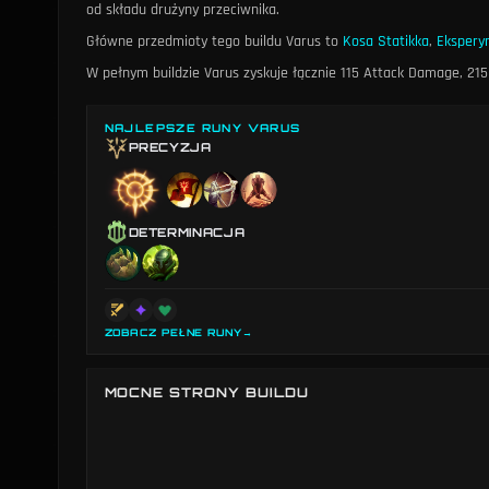
od składu drużyny przeciwnika.
Główne przedmioty tego buildu Varus to
Kosa Statikka
,
Ekspery
W pełnym buildzie Varus zyskuje łącznie 115 Attack Damage, 215 
NAJLEPSZE RUNY VARUS
PRECYZJA
DETERMINACJA
ZOBACZ PEŁNE RUNY
→
MOCNE STRONY BUILDU
Siła buildu Varus na podstawie wybranych przedmiotów w p
buildami wśród wszystkich bohaterów. Słabszy w: Odporność