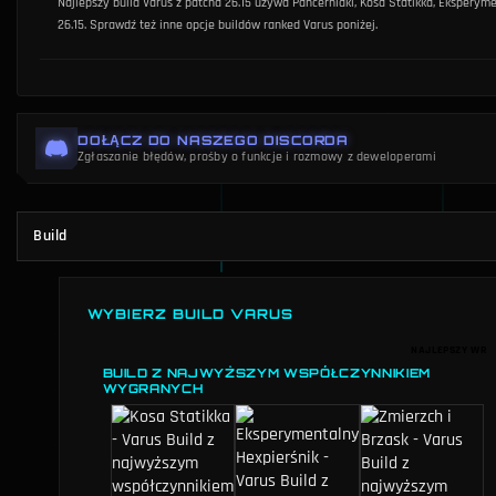
Najlepszy build Varus z patcha 26.15 używa Pancerniaki, Kosa Statikka, Eksperyme
26.15. Sprawdź też inne opcje buildów ranked Varus poniżej.
DOŁĄCZ DO NASZEGO DISCORDA
Zgłaszanie błędów, prośby o funkcje i rozmowy z deweloperami
Build
WYBIERZ BUILD VARUS
NAJLEPSZY WR
BUILD Z NAJWYŻSZYM WSPÓŁCZYNNIKIEM
WYGRANYCH