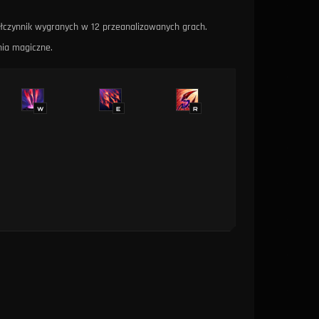
łczynnik wygranych w 12 przeanalizowanych grach.
nia magiczne.
W
E
R
→