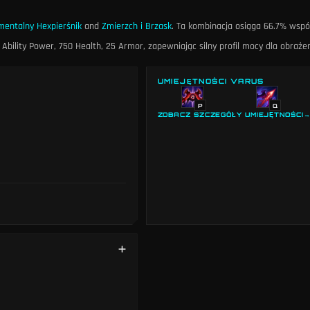
mentalny Hexpierśnik
and
Zmierzch i Brzask
. Ta kombinacja osiąga 66.7% wspó
Ability Power, 750 Health, 25 Armor, zapewniając silny profil mocy dla obraże
UMIEJĘTNOŚCI VARUS
P
Q
ZOBACZ SZCZEGÓŁY UMIEJĘTNOŚCI
orównaniu ze wszystkimi
 na magię.