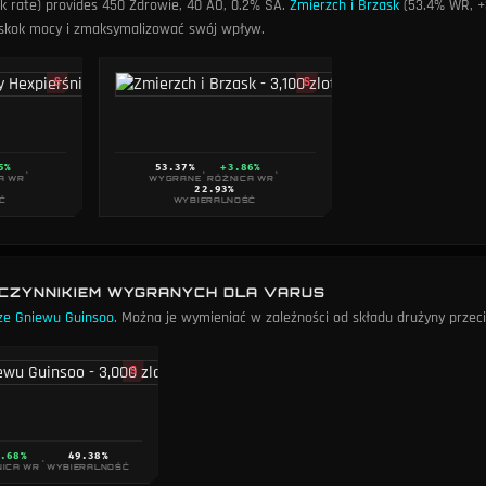
k rate) provides 450 Zdrowie, 40 AO, 0.2% SA
.
Zmierzch i Brzask
(53.4% WR, +3
ąć skok mocy i zmaksymalizować swój wpływ.
S
S
Kosa Statikka
Eksperymental
3,000
3,000
5%
53.37
%
+3.86%
·
·
·
A WR
WYGRANE
RÓŻNICA WR
22.93
%
Ć
WYBIERALNOŚĆ
ŁCZYNNIKIEM WYGRANYCH DLA VARUS
ze Gniewu Guinsoo
. Można je wymieniać w zależności od składu drużyny przeci
S
Ząb Nashora
Ostrze Gniew
2,900
3,000
0.68%
49.38
%
·
NICA WR
WYBIERALNOŚĆ