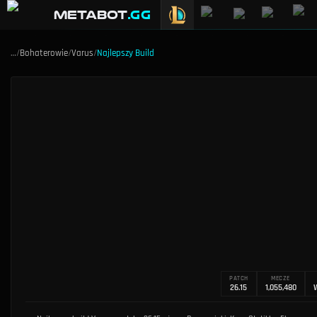
METABOT
.gg
…
/
Bohaterowie
/
Varus
/
Najlepszy Build
PATCH
MECZE
26.15
1,055,480
W