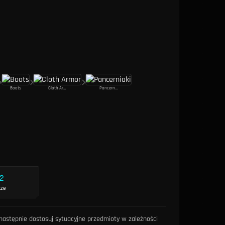
Boots
Cloth Armor
Pancerniaki
12
cze
następnie dostosuj sytuacyjne przedmioty w zależności