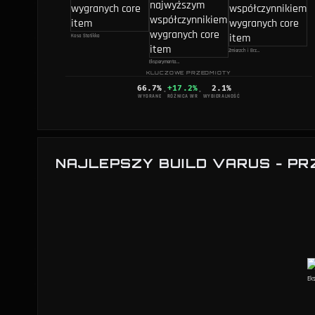
Kosa Statikka
Zmierzch i Brzask
Eksperymentalny Hexpierśnik
KLUCZOWE PRZEDMIOTY
66.7
%
+17.2%
2.1
%
·
·
WYGRANE
RÓŻNICA WR
WYBIERALNOŚĆ
NAJLEPSZY BUILD VARUS - P