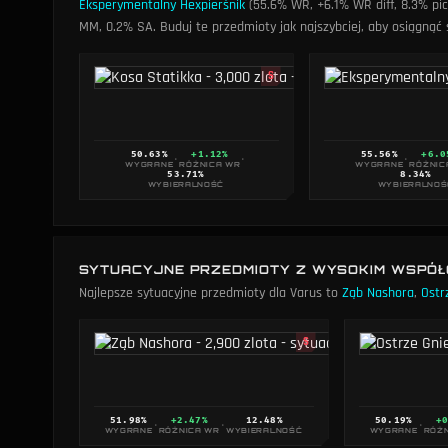
Eksperymentalny Hexpierśnik
(55.6% WR, +6.1% WR diff, 8.3% pic
MM, 0.2% SA
. Buduj te przedmioty jak najszybciej, aby osiągn
S
50.63
%
+1.12%
55.56
%
+6.0
·
·
·
WYGRANE
RÓŻNICA WR
WYGRANE
RÓŻNIC
53.71
%
8.34
%
WYBIERALNOŚĆ
WYBIERALNOŚ
SYTUACYJNE PRZEDMIOTY Z WYSOKIM WSPÓ
Najlepsze sytuacyjne przedmioty dla Varus to
Ząb Nashora
,
Ostr
S
51.98
%
+2.47%
12.48
%
50.19
%
+
·
·
·
WYGRANE
RÓŻNICA WR
WYBIERALNOŚĆ
WYGRANE
RÓŻ