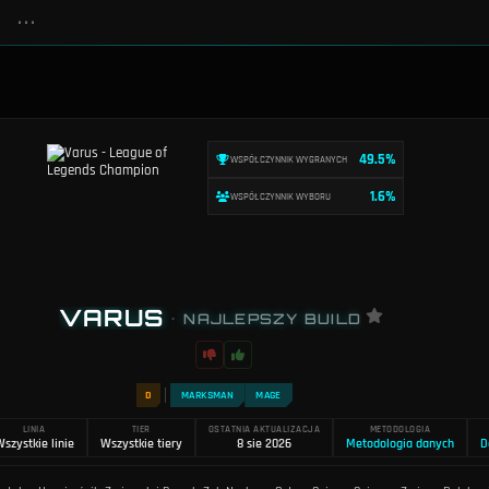
•••
49.5%
WSPÓŁCZYNNIK WYGRANYCH
1.6%
WSPÓŁCZYNNIK WYBORU
VARUS
•
NAJLEPSZY BUILD
D
MARKSMAN
MAGE
LINIA
TIER
OSTATNIA AKTUALIZACJA
METODOLOGIA
szystkie linie
Wszystkie tiery
8 sie 2026
Metodologia danych
D