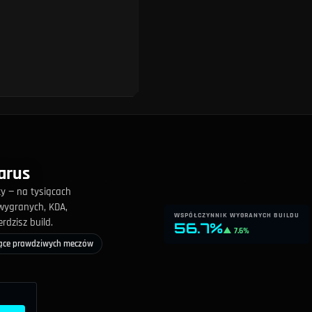
arus
y — na tysiącach
wygranych, KDA,
WSPÓŁCZYNNIK WYGRANYCH BUILDU
dzisz build.
56.7%
▲ 7.6%
ące prawdziwych meczów