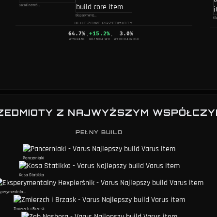
Szczelinotwórca
Eksperymentalny Hexpierśnik
KLUCZOWE PRZEDMIOTY
64.7
%
+15.2%
3.0
%
·
·
WYGRANE
RÓŻNICA WR
WYBIERALNOŚĆ
RZEDMIOTY Z NAJWYŻSZYM WSPÓŁCZY
PEŁNY BUILD
Pancerniaki
Kosa Statikka
Eksperymentalny Hexpierśnik
Zmierzch i Brzask