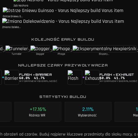
Ząb Nashora
Ostrze Gniewu Guinsoo
Zmiana Dalekowidzenia
KOLEJNOŚĆ EARLY BUILDU
Tunneler
Dagger
Phage
Eksperymentalny Hexpierśnik
NAJLEPSZE CZARY PRZYWOŁYWACZA
FLASH
+
BARRIER
FLASH
+
EXHAUST
+
+
60.0
%
41.7
%
60.0
%
41.7
%
WYGRANE
WYBIERALNOŚĆ
WYGRANE
WYBIERALNOŚĆ
STATYSTYKI BUILDU
+17.16%
2.11%
Różnica WR
Wybieralność
Me
ch obrażeń od czarów. Buduj najpierw kluczowe przedmioty dla skoku mocy, a 