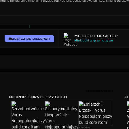
ntalny Hexpierśnik, Zmierzch i Brzask, Ząb Nashora, Ostrze Gniewu Guinsoo, Zmiana Dalekowid
METABOT DESKTOP
DOŁĄCZ DO DISCORDA
NAJCZĘŚCIEJ GRANY
NAJPOPULARNIEJSZY BUILD
A
Zmierzch i Brzask