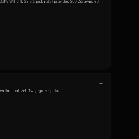
.9% WR diff, 22.9% pick rate) provides 300 Zdrowie, 60
ny Hexpierśnik
Zmierzch i Brzask
3,100
wnika i potrzeb Twojego zespołu.
u Guinsoo