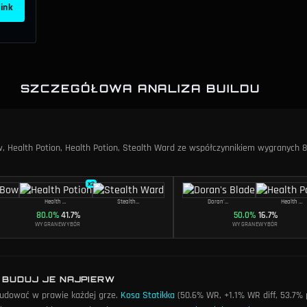
link
SZCZEGÓŁOWA ANALIZA BUILDU
w, Health Potion, Health Potion, Stealth Ward ze współczynnikiem wygranych 
x
2
Health Potion
Stealth Ward
Doran's Blade
Health Potion
80.0
%
41.7
%
50.0
%
16.7
%
WYGRANE
WYBÓR
WYGRANE
WYBÓR
 BUDUJ JE NAJPIERW
budować w prawie każdej grze.
Kosa Statikka
(50.6% WR, +1.1% WR diff, 53.7% 