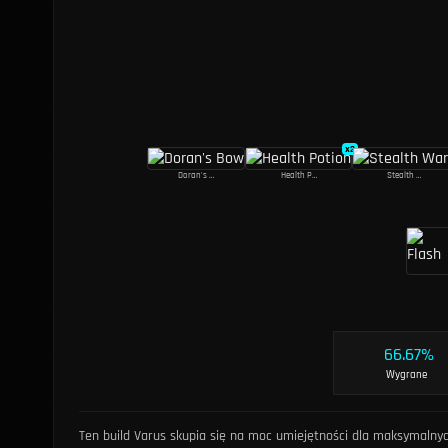
x
2
Doran's Bow
Health Potion
Stealth Ward
66.67%
Wygrane
Ten build Varus skupia się na moc umiejętności dla maksymalny