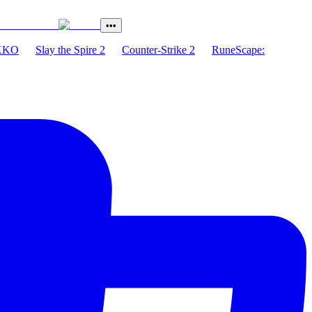
•••
XKO
Slay the Spire 2
Counter-Strike 2
RuneScape: