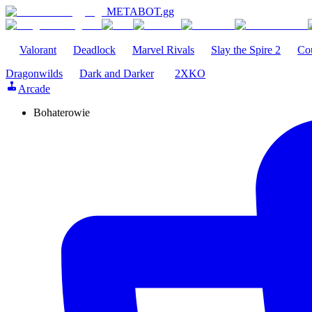
METABOT
.gg
Valorant
Deadlock
Marvel Rivals
Slay the Spire 2
Cou
Dragonwilds
Dark and Darker
2XKO
Arcade
Bohaterowie