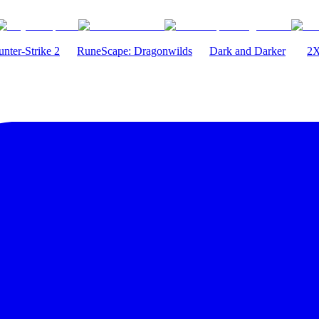
nter-Strike 2
RuneScape: Dragonwilds
Dark and Darker
2