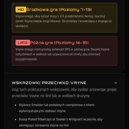
Środkowa gra (Poziomy 7-13)
MID
Vayne osiąga silny szczyt mocy z 2-3 przedmiotami. Nurkuj i burstuj
zanim Vayne będzie mógł kitować. Skrytobójcy i wspierający z engage są
skuteczni.
Późna gra (Poziomy 14-18)
LATE
Vayne osiąga maksymalny potencjał DPS w późnej grze. Skupiaj Vayne
natychmiast w walkach lub używaj kontroli strefy, aby odmówić
pozycjonowania.
WSKAZOWKI PRZECIWKO VAYNE
Uzyj tych praktycznych wskazowek, aby zyskac przewage grając
przeciwko Vayne na linii lub w walkach druzyny.
Wybierz Smolder lub podobnych czempionow z kitami
wykorzystujacymi slabosci Vayne
Buduj Plated Steelcaps or Seeker's Armguard wczesnie, aby
zmniejszyc obrazenia Vayne na linii