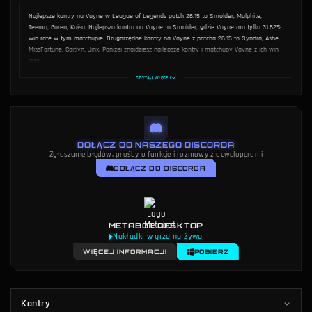
METODOLOGIA
AUTOR
Metodologia danych
Dakota Chinnick
Najlepsze kontry na Vayne w League of Legends patch 26.15 to Smolder, Malphite,
Teemo, Garen, Kaisa. Najlepsza kontra na Vayne to Smolder, gdzie Vayne ma tylko 31.62%
win rate w tym matchupie. Drugorzędne kontry na Vayne z patcha 26.15 to Syndra, Ashe,
MissFortune, Caitlyn, Jinx. Poniżej znajdziesz najlepsze kontry i matchupy Vayne z ich win
rate.
CZYTAJ WIĘCEJ
DOŁĄCZ DO NASZEGO DISCORDA
Zgłaszanie błędów, prośby o funkcje i rozmowy z deweloperami
DOŁĄCZ DO DISCORDA
METABOT DESKTOP
Nakładki w grze na żywo
WIĘCEJ INFORMACJI
POBIERZ
Kontry