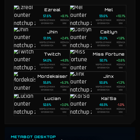
Ezreal
Mel
57.6
%
+
8.1
%
59.6
%
+
10.1
%
WSPÓŁCZYNNIK
RÓŻNICA
WSPÓŁCZYNNIK
RÓŻNICA
WYGRANYCH
WW
WYGRANYCH
WW
Jhin
Caitlyn
51.9
%
+
2.4
%
51.3
%
+
1.8
%
WSPÓŁCZYNNIK
RÓŻNICA
WSPÓŁCZYNNIK
RÓŻNICA
WYGRANYCH
WW
WYGRANYCH
WW
Twitch
Miss Fortune
54.0
%
+
4.5
%
50.1
%
+
0.6
%
WSPÓŁCZYNNIK
RÓŻNICA
WSPÓŁCZYNNIK
RÓŻNICA
WYGRANYCH
WW
WYGRANYCH
WW
Mordekaiser
Jinx
55.8
%
+
6.3
%
50.8
%
+
1.3
%
WSPÓŁCZYNNIK
RÓŻNICA
WSPÓŁCZYNNIK
RÓŻNICA
WYGRANYCH
WW
WYGRANYCH
WW
Lucian
Kai'Sa
52.6
%
+
3.0
%
48.5
%
-1.0
%
WSPÓŁCZYNNIK
RÓŻNICA
WSPÓŁCZYNNIK
RÓŻNICA
WYGRANYCH
WW
WYGRANYCH
WW
METABOT DESKTOP