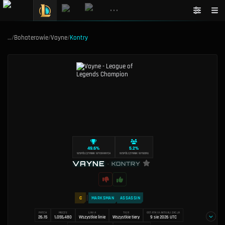
•••
…
/
Bohaterowie
/
Vayne
/
Kontry
49.6%
5.2%
WSPÓŁCZYNNIK WYGRANYCH
WSPÓŁCZYNNIK WYBORU
VAYNE
•
KONTRY
C
MARKSMAN
ASSASSIN
PATCH
MECZE
LINIA
TIER
OSTATNIA AKTUALIZACJA
26.15
1,055,480
Wszystkie linie
Wszystkie tiery
9 sie 2026 UTC