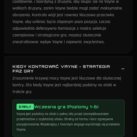
cooldownie, i koordynuj z druzyna, aby skupic sie na Vayne w
walkach druzyny, zanim Vayne bedzie mogl zadać maksymalne
obrazenia. Kontrola wizji jest rowniez kluczowa przeciwko
Vayne, aby uniknac bycia zlapanym poza pozycja. Laczac
odpowiednia defensywna itemizacje z madra selekcja
czempionow i strategiczna gra, mozesz skutecznie
zneutralizowac wplyw Vayne i zapewnic zwyciestwo.
KIEDY KONTROWAĆ VAYNE - STRATEGIA
FAZ GRY
Zrozumienie krzywej mocy Vayne jest kluczowe dla skutecznej
kontry. Oto kiedy Vayne jest najbardziej podatny na ataki w
trakcie gry.
Wczesna gra (Poziomy 1-6)
EARLY
Vayne jest podatny na ataki z pełną siłą przed skompletowaniem
przedmiotów z szybkością ataku. Strefuj od farmu i karz agresywne
pozycjonowanie. Wspierający z twardym engage wyróżniają się przeciwko
Vayne.