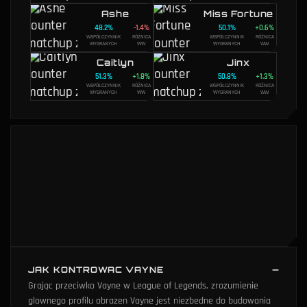
Ashe
Miss Fortune
48.2
%
-1.4
%
50.1
%
+
0.6
%
WSPÓŁCZYNNIK
RÓŻNICA
WSPÓŁCZYNNIK
RÓŻNICA
WYGRANYCH
WW
WYGRANYCH
WW
Caitlyn
Jinx
51.3
%
+
1.8
%
50.8
%
+
1.3
%
WSPÓŁCZYNNIK
RÓŻNICA
WSPÓŁCZYNNIK
RÓŻNICA
WYGRANYCH
WW
WYGRANYCH
WW
JAK KONTROWAC VAYNE
Grając przeciwko Vayne w League of Legends, zrozumienie
glownego profilu obrazen Vayne jest niezbedne do budowania