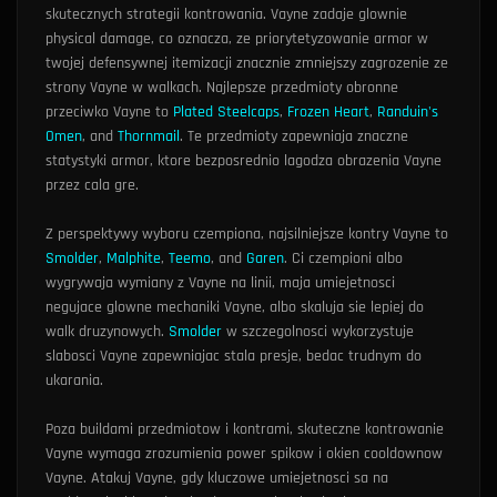
skutecznych strategii kontrowania. Vayne zadaje glownie
physical damage, co oznacza, ze priorytetyzowanie armor w
twojej defensywnej itemizacji znacznie zmniejszy zagrozenie ze
strony Vayne w walkach. Najlepsze przedmioty obronne
przeciwko Vayne to
Plated Steelcaps
,
Frozen Heart
,
Randuin's
Omen
, and
Thornmail
. Te przedmioty zapewniaja znaczne
statystyki armor, ktore bezposrednio lagodza obrazenia Vayne
przez cala gre.
Z perspektywy wyboru czempiona, najsilniejsze kontry Vayne to
Smolder
,
Malphite
,
Teemo
, and
Garen
. Ci czempioni albo
wygrywaja wymiany z Vayne na linii, maja umiejetnosci
negujace glowne mechaniki Vayne, albo skaluja sie lepiej do
walk druzynowych.
Smolder
w szczegolnosci wykorzystuje
slabosci Vayne zapewniajac stala presje, bedac trudnym do
ukarania.
Poza buildami przedmiotow i kontrami, skuteczne kontrowanie
Vayne wymaga zrozumienia power spikow i okien cooldownow
Vayne. Atakuj Vayne, gdy kluczowe umiejetnosci sa na