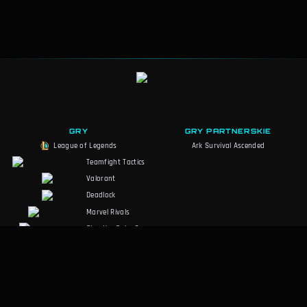
GRY
GRY PARTNERSKIE
League of Legends
Ark Survival Ascended
Teamfight Tactics
Valorant
Deadlock
Marvel Rivals
Slay the Spire 2
Counter-Strike 2
Palworld
RuneScape:
Dragonwilds
Dark and Darker