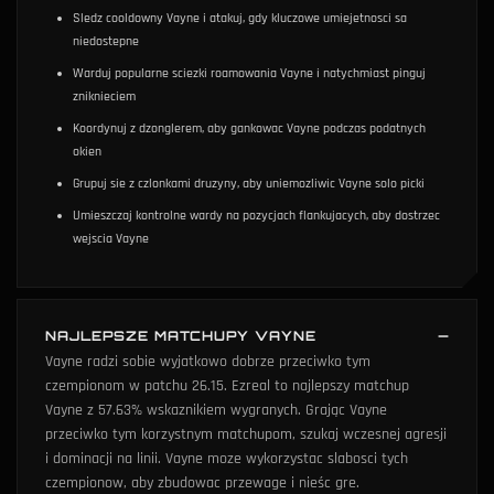
Sledz cooldowny Vayne i atakuj, gdy kluczowe umiejetnosci sa
niedostepne
Warduj popularne sciezki roamowania Vayne i natychmiast pinguj
zniknieciem
Koordynuj z dzonglerem, aby gankowac Vayne podczas podatnych
okien
Grupuj sie z czlonkami druzyny, aby uniemozliwic Vayne solo picki
Umieszczaj kontrolne wardy na pozycjach flankujacych, aby dostrzec
wejscia Vayne
NAJLEPSZE MATCHUPY VAYNE
Vayne radzi sobie wyjatkowo dobrze przeciwko tym
czempionom w patchu 26.15. Ezreal to najlepszy matchup
Vayne z 57.63% wskaznikiem wygranych. Grając Vayne
przeciwko tym korzystnym matchupom, szukaj wczesnej agresji
i dominacji na linii. Vayne moze wykorzystac slabosci tych
czempionow, aby zbudowac przewage i nieśc gre.