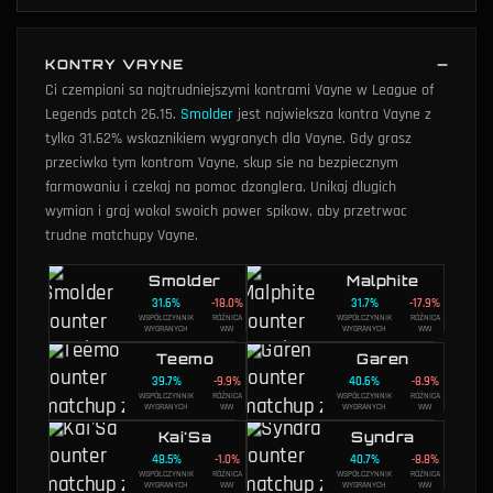
KONTRY VAYNE
Ci czempioni sa najtrudniejszymi kontrami Vayne w League of
Legends patch 26.15.
Smolder
jest najwieksza kontra Vayne z
tylko 31.62% wskaznikiem wygranych dla Vayne.
Gdy grasz
przeciwko tym kontrom Vayne, skup sie na bezpiecznym
farmowaniu i czekaj na pomoc dzonglera. Unikaj dlugich
wymian i graj wokol swoich power spikow, aby przetrwac
trudne matchupy Vayne.
Smolder
Malphite
31.6
%
-18.0
%
31.7
%
-17.9
%
WSPÓŁCZYNNIK
RÓŻNICA
WSPÓŁCZYNNIK
RÓŻNICA
WYGRANYCH
WW
WYGRANYCH
WW
Teemo
Garen
39.7
%
-9.9
%
40.6
%
-8.9
%
WSPÓŁCZYNNIK
RÓŻNICA
WSPÓŁCZYNNIK
RÓŻNICA
WYGRANYCH
WW
WYGRANYCH
WW
Kai'Sa
Syndra
48.5
%
-1.0
%
40.7
%
-8.8
%
WSPÓŁCZYNNIK
RÓŻNICA
WSPÓŁCZYNNIK
RÓŻNICA
WYGRANYCH
WW
WYGRANYCH
WW