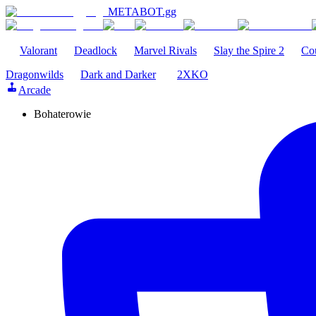
METABOT
.gg
Valorant
Deadlock
Marvel Rivals
Slay the Spire 2
Cou
Dragonwilds
Dark and Darker
2XKO
Arcade
Bohaterowie