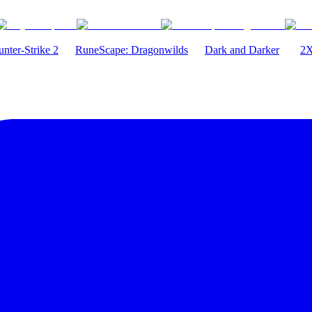
nter-Strike 2
RuneScape: Dragonwilds
Dark and Darker
2