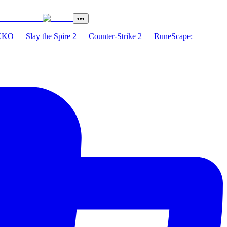
•••
XKO
Slay the Spire 2
Counter-Strike 2
RuneScape: