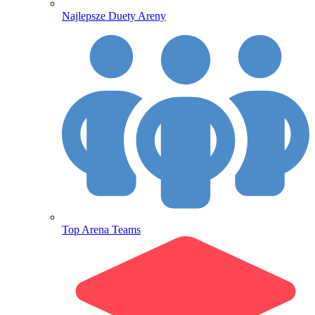
Najlepsze Duety Areny
Top Arena Teams