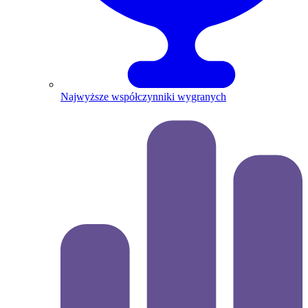
Najwyższe współczynniki wygranych