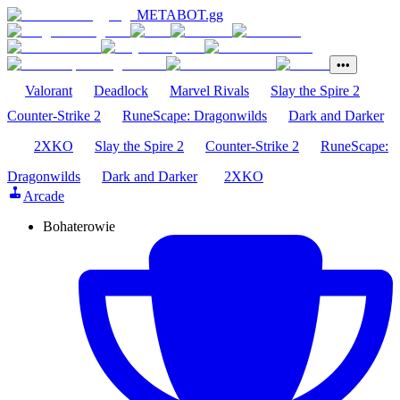
METABOT
.gg
•••
Valorant
Deadlock
Marvel Rivals
Slay the Spire 2
Counter-Strike 2
RuneScape: Dragonwilds
Dark and Darker
2XKO
Slay the Spire 2
Counter-Strike 2
RuneScape:
Dragonwilds
Dark and Darker
2XKO
Arcade
Bohaterowie