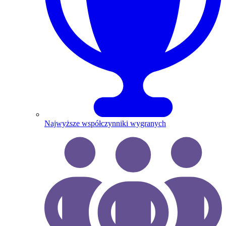
Najwyższe współczynniki wygranych