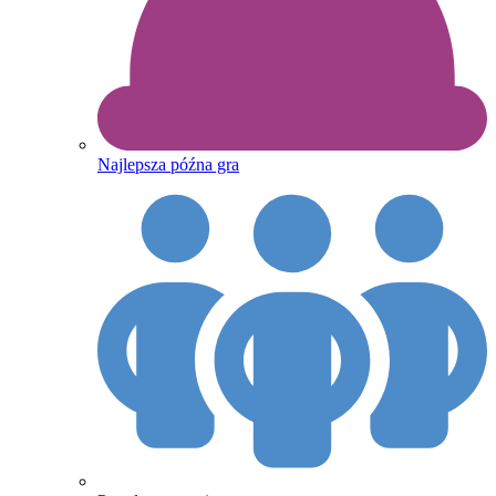
Najlepsza późna gra