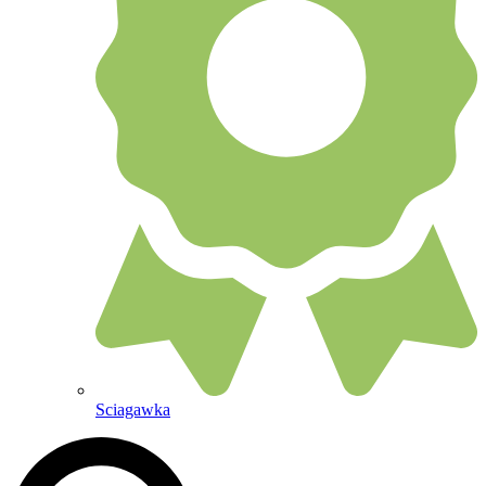
Sciagawka