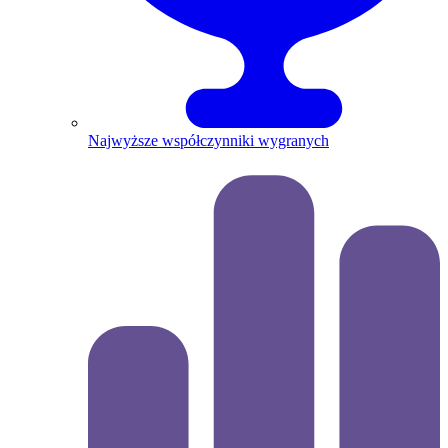
Najwyższe współczynniki wygranych