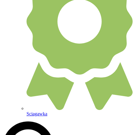
Sciagawka