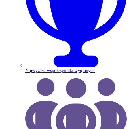
Najwyższe współczynniki wygranych