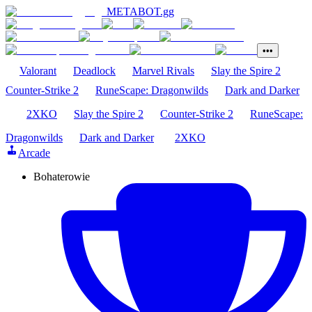
METABOT
.gg
•••
Valorant
Deadlock
Marvel Rivals
Slay the Spire 2
Counter-Strike 2
RuneScape: Dragonwilds
Dark and Darker
2XKO
Slay the Spire 2
Counter-Strike 2
RuneScape:
Dragonwilds
Dark and Darker
2XKO
Arcade
Bohaterowie