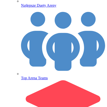
Najlepsze Duety Areny
Top Arena Teams