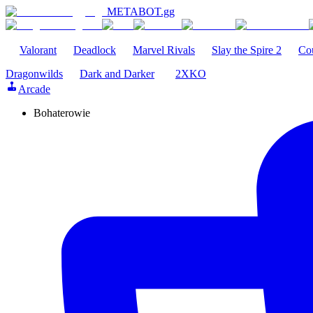
METABOT
.gg
Valorant
Deadlock
Marvel Rivals
Slay the Spire 2
Cou
Dragonwilds
Dark and Darker
2XKO
Arcade
Bohaterowie