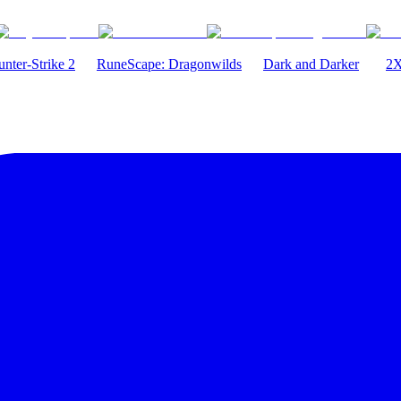
nter-Strike 2
RuneScape: Dragonwilds
Dark and Darker
2