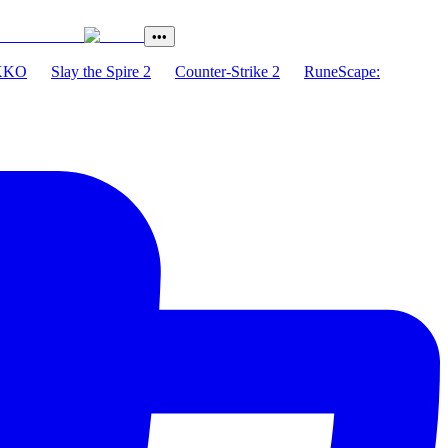
•••
XKO
Slay the Spire 2
Counter-Strike 2
RuneScape: