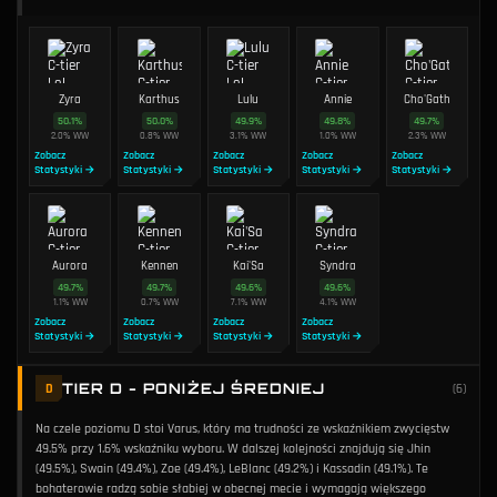
Zyra
Karthus
Lulu
Annie
Cho'Gath
50.1
%
50.0
%
49.9
%
49.8
%
49.7
%
2.0
%
WW
0.8
%
WW
3.1
%
WW
1.0
%
WW
2.3
%
WW
Zobacz
Zobacz
Zobacz
Zobacz
Zobacz
Statystyki →
Statystyki →
Statystyki →
Statystyki →
Statystyki →
Aurora
Kennen
Kai'Sa
Syndra
49.7
%
49.7
%
49.6
%
49.6
%
1.1
%
WW
0.7
%
WW
7.1
%
WW
4.1
%
WW
Zobacz
Zobacz
Zobacz
Zobacz
Statystyki →
Statystyki →
Statystyki →
Statystyki →
TIER D - PONIŻEJ ŚREDNIEJ
D
(
6
)
Na czele poziomu D stoi Varus, który ma trudności ze wskaźnikiem zwycięstw
49.5% przy 1.6% wskaźniku wyboru. W dalszej kolejności znajdują się Jhin
(49.5%), Swain (49.4%), Zoe (49.4%), LeBlanc (49.2%) i Kassadin (49.1%). Te
bohaterowie radzą sobie słabiej w obecnej mecie i wymagają większego