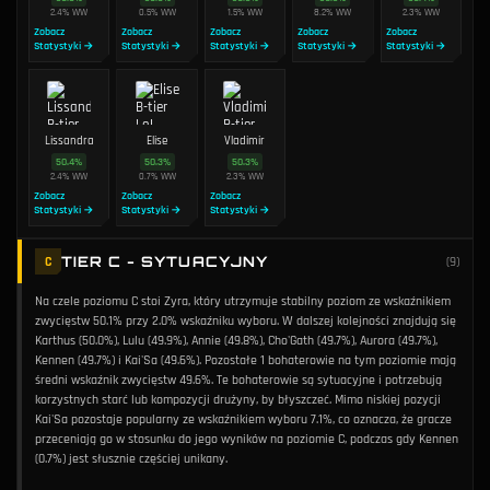
2.4
%
WW
0.5
%
WW
1.5
%
WW
8.2
%
WW
2.3
%
WW
Zobacz
Zobacz
Zobacz
Zobacz
Zobacz
Statystyki →
Statystyki →
Statystyki →
Statystyki →
Statystyki →
Lissandra
Elise
Vladimir
50.4
%
50.3
%
50.3
%
2.4
%
WW
0.7
%
WW
2.3
%
WW
Zobacz
Zobacz
Zobacz
Statystyki →
Statystyki →
Statystyki →
TIER C - SYTUACYJNY
C
(
9
)
Na czele poziomu C stoi Zyra, który utrzymuje stabilny poziom ze wskaźnikiem
zwycięstw 50.1% przy 2.0% wskaźniku wyboru. W dalszej kolejności znajdują się
Karthus (50.0%), Lulu (49.9%), Annie (49.8%), Cho'Gath (49.7%), Aurora (49.7%),
Kennen (49.7%) i Kai'Sa (49.6%). Pozostałe 1 bohaterowie na tym poziomie mają
średni wskaźnik zwycięstw 49.6%. Te bohaterowie są sytuacyjne i potrzebują
korzystnych starć lub kompozycji drużyny, by błyszczeć. Mimo niskiej pozycji
Kai'Sa pozostaje popularny ze wskaźnikiem wyboru 7.1%, co oznacza, że gracze
przeceniają go w stosunku do jego wyników na poziomie C, podczas gdy Kennen
(0.7%) jest słusznie częściej unikany.