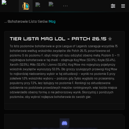
•••
…
/
Bohaterowie
/
Lista tierów
/
Mag
TIER LISTA MAG LOL - PATCH 26.15
Ta lista poziomów bohaterowie w grze League of Legends szereguje wszystkie 75
bohaterowie według wskaźnika zwycięstw dla Patch 26.15, posortowane od
poziomu S do poziomu F, abyś mógł od razu odczytać obecną metę. Poziom S — 11
najsilniejsze bohaterowie w tej chwili — obejmuje Kog'Maw (53.9%), Kayle (53.4%),
Xerath (52.5%), Milio (52.4%) i Janna (52.4%). Kog'Maw ma najwyższy pojedynczy
wskaźnik zwycięstw wynoszący 53.9%. Dla graczy szukających przewagi Kog'Maw
to najbardziej niedoceniany wybór w tej aktualizacji — wyniki na poziomie S przy
zaledwie 1.0% wskaźnika wyboru — podczas gdy Sylas wygląda na przeceniany,
popularny przy 7.3%, lecz lądujący na poziomie F. Rankingi są aktualizowane
codziennie na podstawie prawdziwych meczów rankingowych, więc każde miejsce
odzwierciedla obecną formę, a nie jednorazowy wynik. Skorzystaj z poniższych
poziomów, aby wybrać najlepsze bohaterowie do swoich gier.