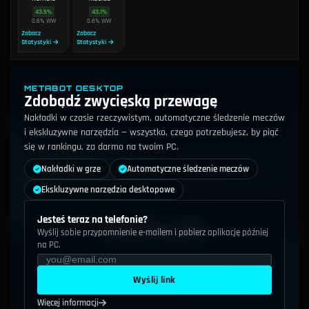
43.5
%
43.1
%
0.6
%
WW
0.6
%
WW
Zobacz
Zobacz
Statystyki →
Statystyki →
METABOT DESKTOP
Zdobądź zwycięską przewagę
Nakładki w czasie rzeczywistym, automatyczne śledzenie meczów
i ekskluzywne narzędzia — wszystko, czego potrzebujesz, by piąć
się w rankingu, za darmo na twoim PC.
Nakładki w grze
Automatyczne śledzenie meczów
Ekskluzywne narzędzia desktopowe
Jesteś teraz na telefonie?
Wyślij sobie przypomnienie e-mailem i pobierz aplikację później
na PC.
Wyślij link
Więcej informacji