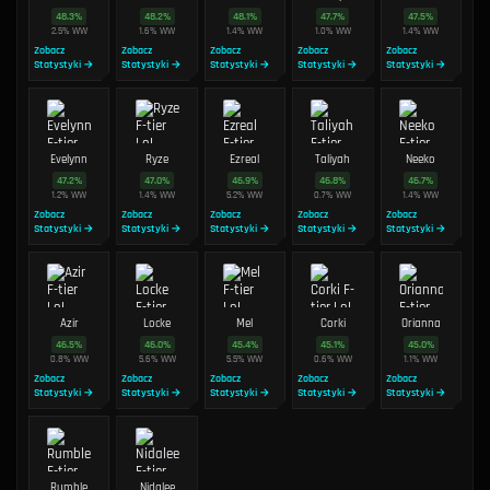
48.3
%
48.2
%
48.1
%
47.7
%
47.5
%
2.5
%
WW
1.6
%
WW
1.4
%
WW
1.0
%
WW
1.4
%
WW
Zobacz
Zobacz
Zobacz
Zobacz
Zobacz
Statystyki →
Statystyki →
Statystyki →
Statystyki →
Statystyki →
Evelynn
Ryze
Ezreal
Taliyah
Neeko
47.2
%
47.0
%
46.9
%
46.8
%
46.7
%
1.2
%
WW
1.4
%
WW
5.2
%
WW
0.7
%
WW
1.4
%
WW
Zobacz
Zobacz
Zobacz
Zobacz
Zobacz
Statystyki →
Statystyki →
Statystyki →
Statystyki →
Statystyki →
Azir
Locke
Mel
Corki
Orianna
46.5
%
46.0
%
45.4
%
45.1
%
45.0
%
0.8
%
WW
5.6
%
WW
5.5
%
WW
0.6
%
WW
1.1
%
WW
Zobacz
Zobacz
Zobacz
Zobacz
Zobacz
Statystyki →
Statystyki →
Statystyki →
Statystyki →
Statystyki →
Rumble
Nidalee