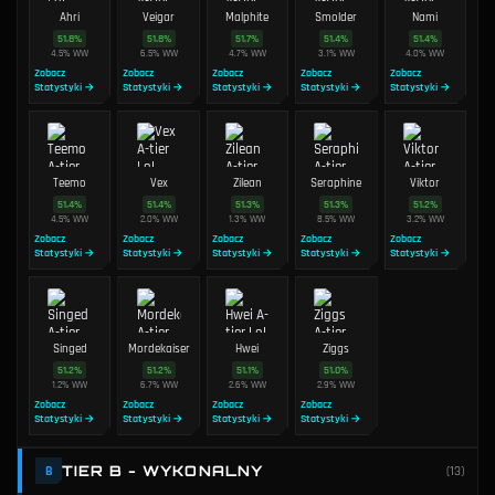
Ahri
Veigar
Malphite
Smolder
Nami
51.8
%
51.8
%
51.7
%
51.4
%
51.4
%
4.5
%
WW
6.5
%
WW
4.7
%
WW
3.1
%
WW
4.0
%
WW
Zobacz
Zobacz
Zobacz
Zobacz
Zobacz
Statystyki →
Statystyki →
Statystyki →
Statystyki →
Statystyki →
Teemo
Vex
Zilean
Seraphine
Viktor
51.4
%
51.4
%
51.3
%
51.3
%
51.2
%
4.5
%
WW
2.0
%
WW
1.3
%
WW
8.5
%
WW
3.2
%
WW
Zobacz
Zobacz
Zobacz
Zobacz
Zobacz
Statystyki →
Statystyki →
Statystyki →
Statystyki →
Statystyki →
Singed
Mordekaiser
Hwei
Ziggs
51.2
%
51.2
%
51.1
%
51.0
%
1.2
%
WW
6.7
%
WW
2.6
%
WW
2.9
%
WW
Zobacz
Zobacz
Zobacz
Zobacz
Statystyki →
Statystyki →
Statystyki →
Statystyki →
TIER B - WYKONALNY
B
(
13
)