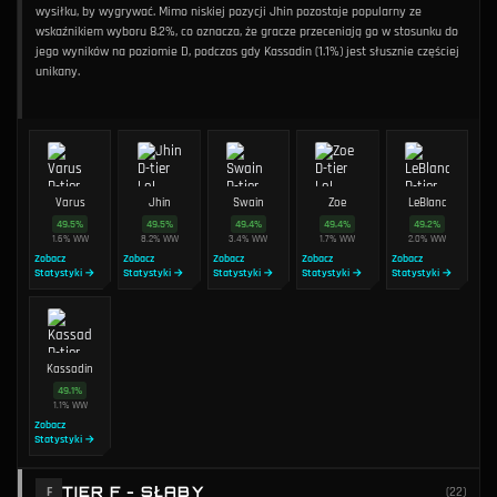
wysiłku, by wygrywać. Mimo niskiej pozycji Jhin pozostaje popularny ze
wskaźnikiem wyboru 8.2%, co oznacza, że gracze przeceniają go w stosunku do
jego wyników na poziomie D, podczas gdy Kassadin (1.1%) jest słusznie częściej
unikany.
Varus
Jhin
Swain
Zoe
LeBlanc
49.5
%
49.5
%
49.4
%
49.4
%
49.2
%
1.6
%
WW
8.2
%
WW
3.4
%
WW
1.7
%
WW
2.0
%
WW
Zobacz
Zobacz
Zobacz
Zobacz
Zobacz
Statystyki →
Statystyki →
Statystyki →
Statystyki →
Statystyki →
Kassadin
49.1
%
1.1
%
WW
Zobacz
Statystyki →
TIER F - SŁABY
F
(
22
)