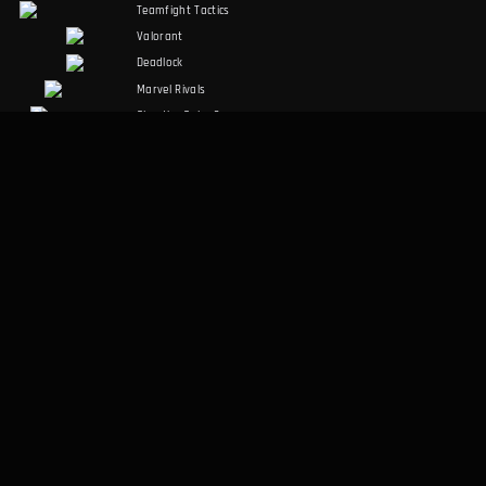
Teamfight Tactics
Valorant
Deadlock
Marvel Rivals
Slay the Spire 2
Counter-Strike 2
Palworld
RuneScape:
Dragonwilds
Dark and Darker
SPOŁECZNOŚĆ
PRAWNE
Discord
Warunki korzystania
Facebook
Polityka prywatności
Twitter
RÓŻNE
Aplikacja desktopowa
O nas