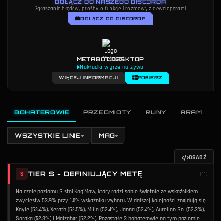
DOŁĄCZ DO NASZEGO DISCORDA
Zgłaszanie błędów, prośby o funkcje i rozmowy z deweloperami
DOŁĄCZ DO DISCORDA
METABOT DESKTOP
Nakładki w grze na żywo
WIĘCEJ INFORMACJI
POBIERZ
BOHATEROWIE
PRZEDMIOTY
RUNY
ARAM
WSZYSTKIE LINIE
MAG
OSADŹ
TIER S - DEFINIUJĄCY METĘ
S
(
11
)
Na czele poziomu S stoi Kog'Maw, który radzi sobie świetnie ze wskaźnikiem
zwycięstw 53.9% przy 1.0% wskaźniku wyboru. W dalszej kolejności znajdują się
Kayle (53.4%), Xerath (52.5%), Milio (52.4%), Janna (52.4%), Aurelion Sol (52.3%),
Soraka (52.3%) i Malzahar (52.2%). Pozostałe 3 bohaterowie na tym poziomie