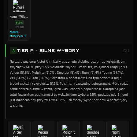
Nunu i Willump
51.9
%
1.1
%
WW
Zobacz
Statystyki →
TIER A - SILNE WYBORY
A
(
14
)
Na czele poziomu A stoi Ahri, który utrzymuje stabilny poziom ze wskaźnikiem
zwycięstw 51.8% przy 4.5% wskaźniku wyboru. W dalszej kolejności znajdują się
Veigar (51.8%), Malphite (51.7%), Smolder (51.4%), Nami (51.4%), Teemo (51.4%),
Vex (51.4%) i Zilean (51.3%). Pozostałe 6 bohaterowie na tym poziomie mają
średni wskaźnik zwycięstw 51.2%. To silne, niezawodne bohaterowie, które radzą
sobie dobrze niemal w każdej grze. Jeśli chodzi o popularność, Seraphine jest
tutaj faworytem publiczności ze wskaźnikiem wyboru 8.5%, podczas gdy Singed
jest niedoceniany przy zaledwie 1.2% — to mocny wybór poziomu A pozostający
w cieniu.