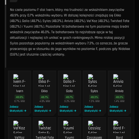
Na czele poziomu F stoi Ivern, który ma trudności ze wskaźnikiem zwycięstw
48.9% przy 0.7% wskaźniku wyboru. W dalszej kolejności znajdują się Ekko
(48.7%), Galio (48.7%), Sylas (48.3%), Anivia (48.3%), Vel'Koz (48.3%), Twisted Fate
(48.2%) i Yuumi (48.1%). Pozostałe 14 bohaterowie na tym poziomie mają średni
wskaźnik zwycięstw 46.0%. Te bohaterowie to najsłabsze opcje w tej
aktualizacji i najlepiej ich unikać w grach rankingowych. Mimo niskiej pozycji
Sylas pozostaje popularny ze wskaźnikiem wyboru 7.3%, co oznacza, że gracze
przeceniają go w stosunku do jego wyników na poziomie F, podczas gdy Nidalee
(0.6%) jest słusznie częściej unikany.
Ivern
Ekko
Galio
Sylas
Anivia
48.9
%
48.7
%
48.7
%
48.3
%
48.3
%
0.7
%
WW
4.5
%
WW
3.2
%
WW
7.3
%
WW
1.4
%
WW
Zobacz
Zobacz
Zobacz
Zobacz
Zobacz
Statystyki →
Statystyki →
Statystyki →
Statystyki →
Statystyki →
Vel'Koz
Twisted Fate
Yuumi
Cassiopeia
Bard