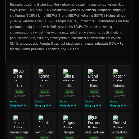
Na czele poziomu B stoi Lux, który utrzymuje stabilny poziom ze wskaźnikiem
zwycięstw 51.0% przy 10.4% wskaźniku wyboru. W dalszej kolejności znajdują
się Karma (50.9%), Lillia (50.7%), Brand (50.7%), Katarina (50.7%), Heimerdinger
(50.6%), Renata Glasc (50.6%) i Gragas (50.6%). Pozostałe 5 bohaterowie na tym
poziomie mają średni wskaźnik zwycięstw 50.4%. Te bohaterowie są
zrównoważone i w pełni grywalne przy solidnym wykonaniu. Jeśli chodzi o
popularność, Lux jest tutaj faworytem publiczności ze wskaźnikiem wyboru
10.4%, podczas gdy Renata Glasc jest niedoceniany przy zaledwie 0.5% — to
mocny wybór poziomu B pozostający w cieniu.
Lux
Karma
Lillia
Brand
Katarina
51.0
%
50.9
%
50.7
%
50.7
%
50.7
%
10.4
%
WW
2.5
%
WW
1.4
%
WW
3.4
%
WW
3.6
%
WW
Zobacz
Zobacz
Zobacz
Zobacz
Zobacz
Statystyki →
Statystyki →
Statystyki →
Statystyki →
Statystyki →
Heimerdinger
Renata Glasc
Gragas
Miss Fortune
Fiddlesticks
50.6
%
50.6
%
50.6
%
50.5
%
50.4
%