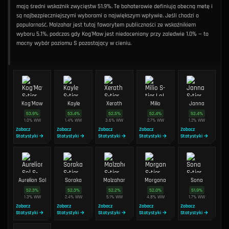
mają średni wskaźnik zwycięstw 51.9%. Te bohaterowie definiują obecną metę i
są najbezpieczniejszymi wyborami o największym wpływie. Jeśli chodzi o
popularność, Malzahar jest tutaj faworytem publiczności ze wskaźnikiem
wyboru 5.1%, podczas gdy Kog'Maw jest niedoceniany przy zaledwie 1.0% — to
mocny wybór poziomu S pozostający w cieniu.
Kog'Maw
Kayle
Xerath
Milio
Janna
53.9
%
53.4
%
52.5
%
52.4
%
52.4
%
1.0
%
WW
1.4
%
WW
3.6
%
WW
2.7
%
WW
1.2
%
WW
Zobacz
Zobacz
Zobacz
Zobacz
Zobacz
Statystyki →
Statystyki →
Statystyki →
Statystyki →
Statystyki →
Aurelion Sol
Soraka
Malzahar
Morgana
Sona
52.3
%
52.3
%
52.2
%
52.0
%
51.9
%
1.3
%
WW
2.4
%
WW
5.1
%
WW
4.8
%
WW
1.7
%
WW
Zobacz
Zobacz
Zobacz
Zobacz
Zobacz
Statystyki →
Statystyki →
Statystyki →
Statystyki →
Statystyki →