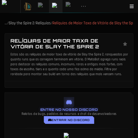
•••
…
/
Slay the Spire 2
/
Relíquias
/
Relíquias de Maior Taxa de Vitória de Slay the Spire
RELÍQUIAS DE MAIOR TAXA DE
VITÓRIA DE SLAY THE SPIRE 2
Estas são as relíquias de maior taxa de vitória de Slay the Spire 2, ranqueadas por
quanto runs que as carregam terminam em vitória. O MetaBot agrega runs reais
para destacar as relíquias comuns, incomuns, raras e antigas mais fortes, com
taxas de escolha, tiers e o quanto cada uma fica acima da média. Filtre por
raridade para montar seu build em torno das relíquias que mais vencem runs.
ENTRE NO NOSSO DISCORD
Relatos de bugs, pedidos de recursos e chat de desenvolvedores
ENTRAR NO DISCORD