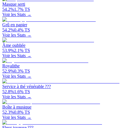
Masque serti
54.2
%
1.7
%
TS
Voir les Stats →
Grû en papier
54.2
%
0.4
%
TS
Voir les Stats →
Âme oubliée
53.9
%
2.1
%
TS
Voir les Stats →
Royalithe
52.9
%
0.3
%
TS
Voir les Stats →
Service à thé vénérable ???
52.8
%
1.6
%
TS
Voir les Stats →
Boîte à musique
52.3
%
0.8
%
TS
Voir les Stats →
Fleur joyeuse ???