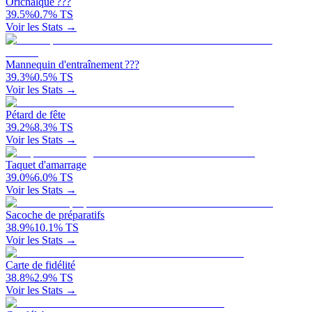
Orichalque ???
39.5
%
0.7
%
TS
Voir les Stats →
Mannequin d'entraînement ???
39.3
%
0.5
%
TS
Voir les Stats →
Pétard de fête
39.2
%
8.3
%
TS
Voir les Stats →
Taquet d'amarrage
39.0
%
6.0
%
TS
Voir les Stats →
Sacoche de préparatifs
38.9
%
10.1
%
TS
Voir les Stats →
Carte de fidélité
38.8
%
2.9
%
TS
Voir les Stats →