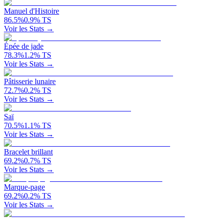
Manuel d'Histoire
86.5
%
0.9
%
TS
Voir les Stats →
Épée de jade
78.3
%
1.2
%
TS
Voir les Stats →
Pâtisserie lunaire
72.7
%
0.2
%
TS
Voir les Stats →
Saï
70.5
%
1.1
%
TS
Voir les Stats →
Bracelet brillant
69.2
%
0.7
%
TS
Voir les Stats →
Marque-page
69.2
%
0.2
%
TS
Voir les Stats →