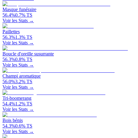
Masque funéraire
56.4
%
0.7
%
TS
Voir les Stats →
Paillettes
56.3
%
1.3
%
TS
Voir les Stats →
Boucle d'oreille susurrante
56.3
%
0.8
%
TS
Voir les Stats →
Champi aromatique
56.0
%
3.2
%
TS
Voir les Stats →
Tri-boomerang
54.4
%
1.2
%
TS
Voir les Stats →
Bois bénis
54.3
%
0.6
%
TS
Voir les Stats →