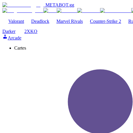
METABOT
.gg
Valorant
Deadlock
Marvel Rivals
Counter-Strike 2
Ru
Darker
2XKO
Arcade
Cartes