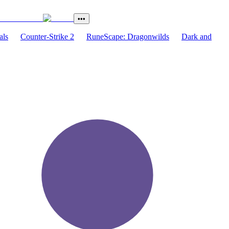
•••
als
Counter-Strike 2
RuneScape: Dragonwilds
Dark and