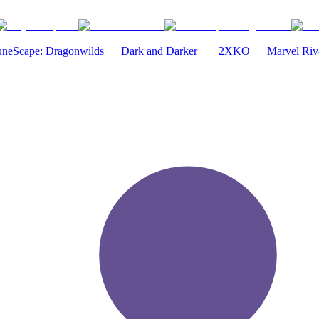
neScape: Dragonwilds
Dark and Darker
2XKO
Marvel Riv